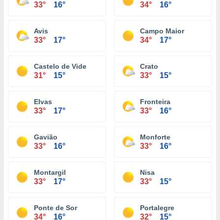
33°
16°
34°
16°
Avis
Campo Maior
33°
17°
34°
17°
Castelo de Vide
Crato
31°
15°
33°
15°
Elvas
Fronteira
33°
17°
33°
16°
Gavião
Monforte
33°
16°
33°
16°
Montargil
Nisa
33°
17°
33°
15°
Ponte de Sor
Portalegre
34°
16°
32°
15°