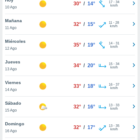
17
-
34
30°
/
14°
km/h
10 Ago
do en
 mismo.
sultar más
Mañana
11
-
28
32°
/
15°
 en nuestra
km/h
11 Ago
 Cookies
y
ualquier
Miércoles
14
-
31
35°
/
19°
km/h
12 Ago
ento
 botón
ación de
Jueves
15
-
34
34°
/
20°
kies
km/h
13 Ago
 disponible
e nuestra
Viernes
16
-
37
.
33°
/
18°
km/h
14 Ago
IVAMENTE,
Sábado
13
-
33
32°
/
16°
km/h
15 Ago
as
 a cookies
Domingo
13
-
35
32°
/
17°
km/h
 no aceptar
16 Ago
ón de