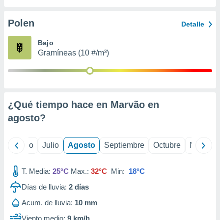
 seleccionar
o.
Polen
Detalle
calización
precisa e
Bajo
ión mediante
Gramíneas (10 #/m³)
, publicidad
dos,
 publicidad
,
¿Qué tiempo hace en Marvão en
ón de
agosto
?
 desarrollo
s.
tros 1199
yo
Junio
Julio
Agosto
Septiembre
Octubre
Noviemb
ios
T. Media:
25°C
Max.:
32°C
Min:
18°C
Días de lluvia:
2
días
Acum. de lluvia:
10 mm
Viento medio:
9 km/h