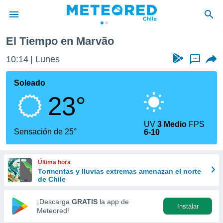
El Tiempo en Marvão
privacidad
10:14
Lunes
...
o de
eteored.cl)
borado por
Soleado
es para
23°
ue la
 que se
e calidad.
UV
3 Medio
FPS
eder a este
Sensación de 25°
6-10
ediante las
opciones:
Última hora
ookies y
Tormentas y lluvias extremas amenazan el norte
e forma
de Chile
d digital
¡Descarga
GRATIS
la app de
Instalar
ada, basada
Meteored!
mación