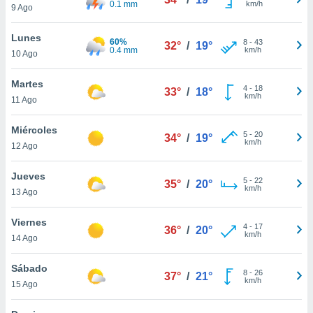
0.1 mm
km/h
9 Ago
do en
 mismo.
Lunes
60%
8
-
43
sultar más
32°
/
19°
0.4 mm
km/h
10 Ago
 en nuestra
 Cookies
y
Martes
ualquier
4
-
18
33°
/
18°
km/h
11 Ago
ento
 botón
Miércoles
5
-
20
34°
/
19°
ación de
km/h
12 Ago
kies
 disponible
Jueves
e nuestra
5
-
22
35°
/
20°
km/h
.
13 Ago
IVAMENTE,
Viernes
4
-
17
36°
/
20°
km/h
14 Ago
as
Sábado
 a cookies
8
-
26
37°
/
21°
km/h
15 Ago
 no aceptar
ón de