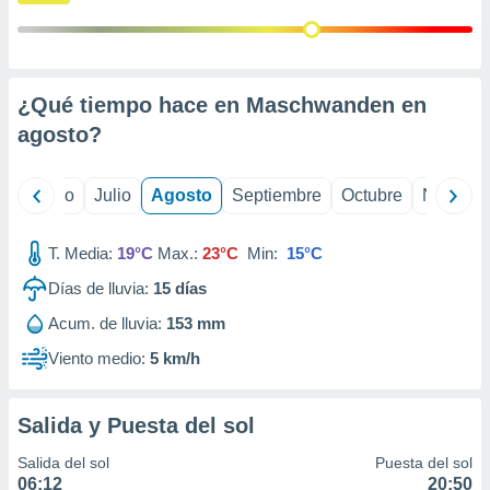
 seleccionar
o.
calización
precisa e
ión mediante
¿Qué tiempo hace en Maschwanden en
agosto
?
, publicidad
dos,
yo
Junio
Julio
Agosto
Septiembre
Octubre
Noviemb
 publicidad
,
ón de
T. Media:
19°C
Max.:
23°C
Min:
15°C
 desarrollo
s.
Días de lluvia:
15
días
tros 1199
Acum. de lluvia:
153 mm
ios
Viento medio:
5 km/h
Salida y Puesta del sol
Salida del sol
Puesta del sol
06:12
20:50