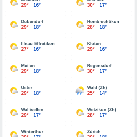
29°
16°
30°
17°
Dübendorf
Hombrechtikon
29°
18°
28°
18°
Illnau-Effretikon
Kloten
27°
16°
29°
16°
Meilen
Regensdorf
29°
18°
30°
17°
Uster
Wald (Zh)
29°
18°
25°
14°
Wallisellen
Wetzikon (Zh)
29°
17°
28°
17°
Winterthur
Zúrich