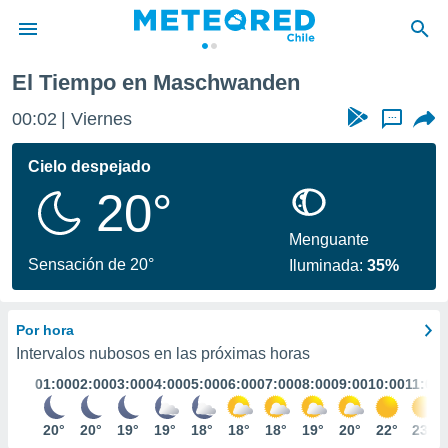
El Tiempo en Maschwanden
privacidad
00:02
Viernes
...
o de
eteored.cl)
borado por
Cielo despejado
es para
20°
ue la
 que se
e calidad.
Menguante
eder a este
Sensación de 20°
Iluminada:
35%
ediante las
opciones:
Por hora
ookies y
e forma
Intervalos nubosos en las próximas horas
01:00
02:00
03:00
04:00
05:00
06:00
07:00
08:00
09:00
10:00
11:00
d digital
ada, basada
20°
20°
19°
19°
18°
18°
18°
19°
20°
22°
23°
mación