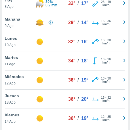
30%
23
-
49
32°
/
17°
0.2 mm
km/h
8 Ago
do en
 mismo.
sultar más
Mañana
16
-
36
29°
/
14°
 en nuestra
km/h
9 Ago
 Cookies
y
ualquier
Lunes
16
-
30
32°
/
16°
km/h
10 Ago
ento
 botón
ación de
Martes
16
-
26
34°
/
18°
kies
km/h
11 Ago
 disponible
e nuestra
Miércoles
13
-
30
.
36°
/
19°
km/h
12 Ago
IVAMENTE,
Jueves
13
-
32
36°
/
20°
km/h
13 Ago
as
 a cookies
Viernes
12
-
35
36°
/
19°
km/h
 no aceptar
14 Ago
ón de