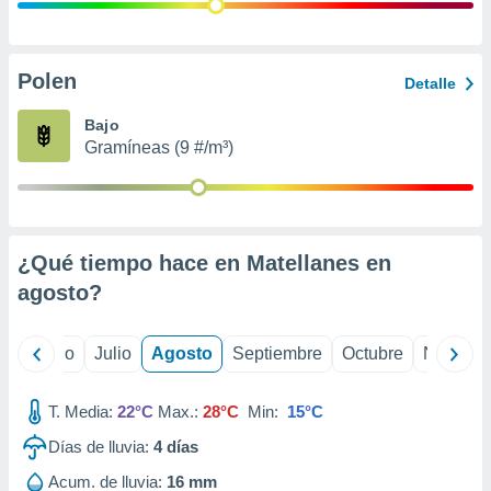
 seleccionar
o.
calización
precisa e
Polen
Detalle
ión mediante
Bajo
, publicidad
Gramíneas (9 #/m³)
dos,
 publicidad
,
ón de
¿Qué tiempo hace en Matellanes en
 desarrollo
s.
agosto
?
tros 1199
ios
yo
Junio
Julio
Agosto
Septiembre
Octubre
Noviemb
T. Media:
22°C
Max.:
28°C
Min:
15°C
Días de lluvia:
4
días
Acum. de lluvia:
16 mm