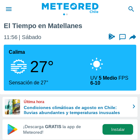
ellanes
El Tiempo en Matellanes
privacidad
11:56
Sábado
...
o de
eteored.cl)
borado por
Calima
es para
27°
ue la
 que se
e calidad.
UV
5 Medio
FPS
eder a este
Sensación de 27°
6-10
ediante las
opciones:
Última hora
ookies y
Condiciones climáticas de agosto en Chile:
e forma
lluvias abundantes y temperaturas inusuales
d digital
¡Descarga
GRATIS
la app de
Instalar
ada, basada
Meteored!
mación