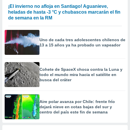
 la
¡El invierno no afloja en Santiago! Aguanieve,
heladas de hasta -3 °C y chubascos marcarán el fin
da, crear un
de semana en la RM
personalizar
o, uso de
a la
e contenido
Uno de cada tres adolescentes chilenos de
do, medir el
13 a 15 años ya ha probado un vapeador
 de la
medir el
 del
 comprender
Cohete de SpaceX choca contra la Luna y
 través de
todo el mundo mira hacia el satélite en
s o a través
busca del cráter
nación de
edentes de
fuentes,
y mejora de
Aire polar avanza por Chile: frente frío
os, uso de
dejará nieve en cotas bajas del sur y
ados con el
centro del país este fin de semana
 seleccionar
o.
calización