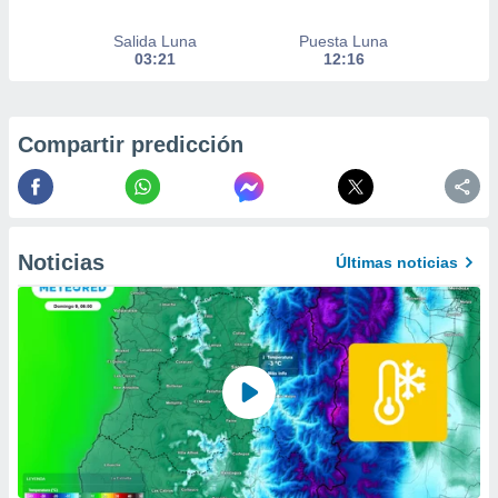
er momento
ic en
Salida Luna
Puesta Luna
o en
03:21
12:16
 Cookies
en
eb.
Compartir predicción
y
socios
el
to de
Noticias
Últimas noticias
la
 en un
 y/o acceder
 de datos
ara
 anuncios
ar perfiles
idad
a, utilizar
a