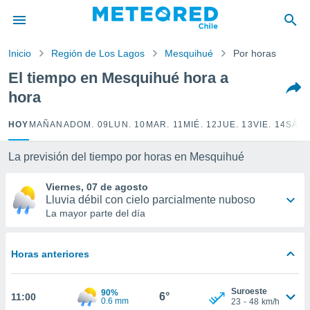
privacidad
o de
Inicio
Región de Los Lagos
Mesquihué
Por horas
eteored.cl)
borado por
El tiempo en Mesquihué hora a
es para
hora
ue la
 que se
e calidad.
HOY
MAÑANA
DOM. 09
LUN. 10
MAR. 11
MIÉ. 12
JUE. 13
VIE. 14
SÁB.
eder a este
ediante las
La previsión del tiempo por horas en Mesquihué
opciones:
Viernes, 07 de agosto
ookies y
Lluvia débil con cielo parcialmente nuboso
e forma
La mayor parte del día
d digital
ada, basada
Horas anteriores
mación
ediante
ecnologías
Suroeste
90%
6°
11:00
nos permite
0.6 mm
23
-
48
km/h