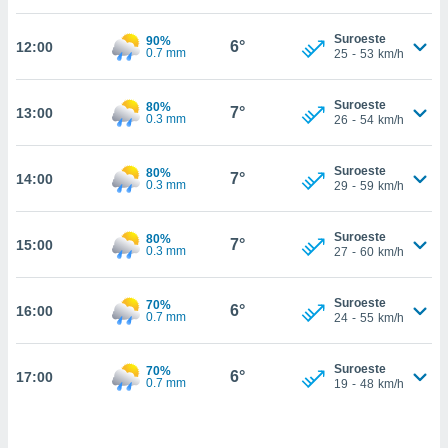
estra
ara seguir
Suroeste
90%
e contenido
6°
12:00
0.7 mm
25
-
53
km/h
stándares
ACEPTAR
sin coste.
Y
Suroeste
80%
CONTINUAR
7°
13:00
 botón
0.3 mm
26
-
54
km/h
continuar",
der a la
CONFIGURACIÓN
ndo la
Suroeste
80%
7°
14:00
0.3 mm
29
-
59
km/h
 de todas
, ya sean
de nuestros
Suroeste
80%
7°
15:00
 nos
0.3 mm
27
-
60
km/h
 y análisis
tamiento en
Suroeste
70%
6°
16:00
0.7 mm
24
-
55
km/h
b, así como
un perfil
para
Suroeste
70%
6°
17:00
ublicidad y
0.7 mm
19
-
48
km/h
do en
 mismo.