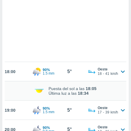
sultar más
 en nuestra
 Cookies
y
ualquier
ento
 botón
ación de
kies
 disponible
e nuestra
.
Oeste
90%
5°
18:00
1.5 mm
18
-
41
km/h
IVAMENTE,
Puesta del sol a las
18:05
as
Última luz a las
18:34
 a cookies
 no aceptar
Oeste
90%
5°
19:00
ón de
1.5 mm
17
-
39
km/h
uedes
uestro sitio
ed.cl. En
Oeste
90%
5°
20:00