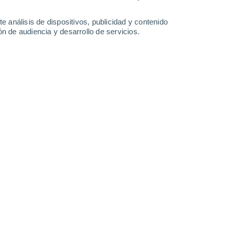
32°
/
20°
31°
/
17°
31°
/
17°
33°
/
17°
e análisis de dispositivos, publicidad y contenido
n de audiencia y desarrollo de servicios.
-
34
km/h
13
-
32
km/h
13
-
32
km/h
12
-
33
km/h
de agosto
Este
5 Medio
12
-
30 km/h
FPS:
6-10
Este
6 Alto
11
-
30 km/h
FPS:
15-25
Este
7 Alto
10
-
29 km/h
FPS:
15-25
Este
6 Alto
9
-
28 km/h
FPS:
15-25