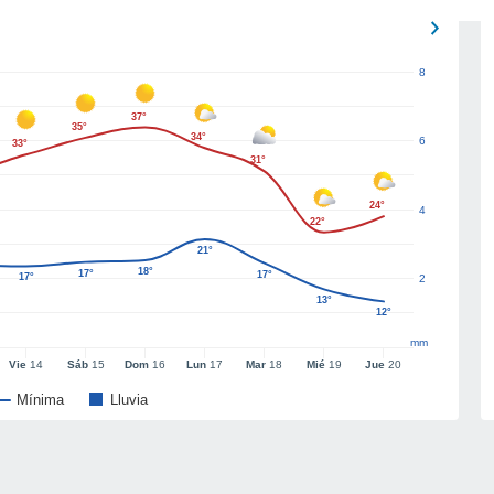
8
37°
35°
34°
6
33°
31°
24°
4
22°
21°
18°
17°
17°
17°
2
13°
12°
mm
Vie
14
Sáb
15
Dom
16
Lun
17
Mar
18
Mié
19
Jue
20
Mínima
Lluvia