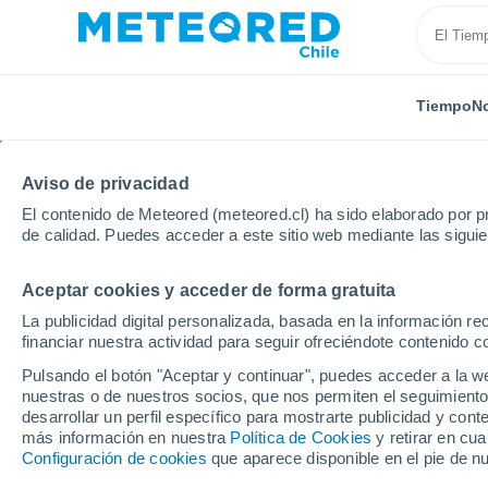
Tiempo
No
Aviso de privacidad
El contenido de Meteored (meteored.cl) ha sido elaborado por pr
de calidad. Puedes acceder a este sitio web mediante las sigui
Aceptar cookies y acceder de forma gratuita
Inicio
Austria
Alta Austria
Mauthausen
La publicidad digital personalizada, basada en la información r
financiar nuestra actividad para seguir ofreciéndote contenido c
El Tiempo en Mauthau
Pulsando el botón "Aceptar y continuar", puedes acceder a la w
nuestras o de nuestros socios, que nos permiten el seguimiento
11:12
Sábado
desarrollar un perfil específico para mostrarte publicidad y co
más información en nuestra
Política de Cookies
y retirar en cu
Configuración de cookies
que aparece disponible en el pie de n
Soleado