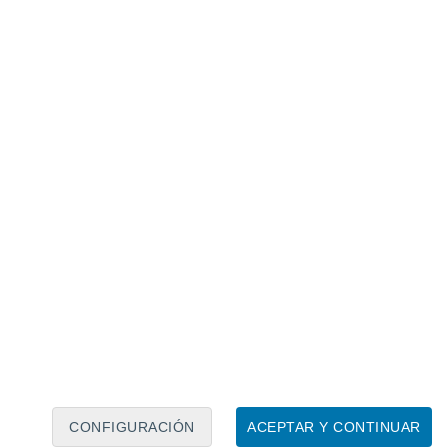
Calendario lunar
Lun
Mar
Mié
Jue
Vie
Sáb
Dom
8
9
10
11
12
13
14
15
16
17
18
19
20
21
CONFIGURACIÓN
ACEPTAR Y CONTINUAR