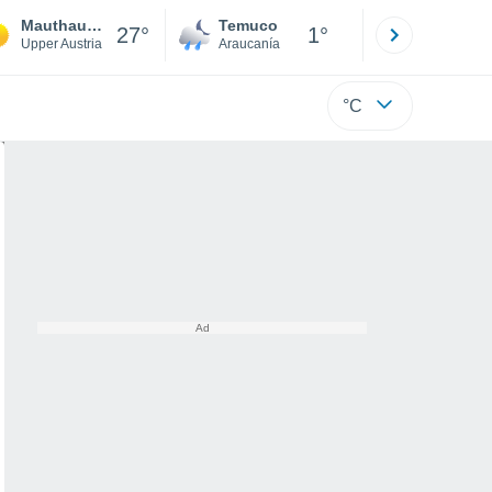
Mauthausen
Temuco
Osorno
27°
1°
Upper Austria
Araucanía
Los Lagos
°C