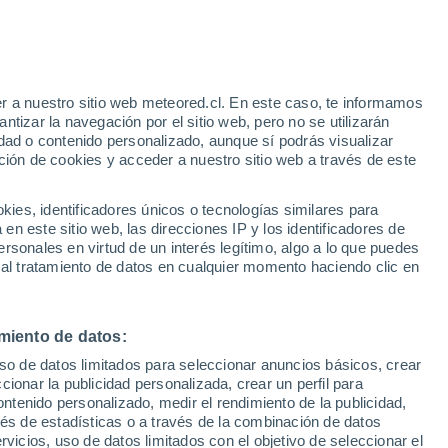
r a nuestro sitio web meteored.cl. En este caso, te informamos
/h
tizar la navegación por el sitio web, pero no se utilizarán
dad o contenido personalizado, aunque sí podrás visualizar
ción de cookies y acceder a nuestro sitio web a través de este
uvias
es, identificadores únicos o tecnologías similares para
n este sitio web, las direcciones IP y los identificadores de
rsonales en virtud de un interés legítimo, algo a lo que puedes
Satélites
Modelos
 al tratamiento de datos en cualquier momento haciendo clic en
miento de datos:
Martes
Miércoles
Jueves
Viernes
uso de datos limitados para seleccionar anuncios básicos, crear
11 Ago
12 Ago
13 Ago
14 Ago
ccionar la publicidad personalizada, crear un perfil para
ontenido personalizado, medir el rendimiento de la publicidad,
vés de estadísticas o a través de la combinación de datos
rvicios, uso de datos limitados con el objetivo de seleccionar el