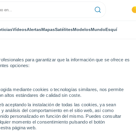
ticias
Vídeos
Alertas
Mapas
Satélites
Modelos
Mundo
Esquí
ofesionales para garantizar que la información que se ofrece es
entes opciones:
ecogida mediante cookies o tecnologías similares, nos permite
on altos estándares de calidad sin coste.
sen
eb aceptando la instalación de todas las cookies, ya sean
 y análisis del comportamiento en el sitio web, así como
...
ntenido personalizado en función del mismo. Puedes consultar
alquier momento el consentimiento pulsando el botón
Por hora
uestra página web.
Cielos despejados en las
próximas horas