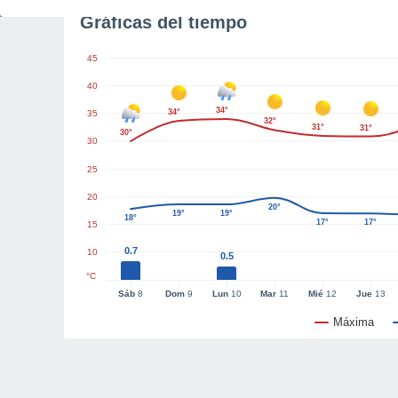
Gráficas del tiempo
45
40
34°
34°
35
32°
31°
31°
30°
30
25
20
20°
19°
19°
18°
17°
17°
15
0.7
10
0.5
°C
Sáb
8
Dom
9
Lun
10
Mar
11
Mié
12
Jue
13
Máxima