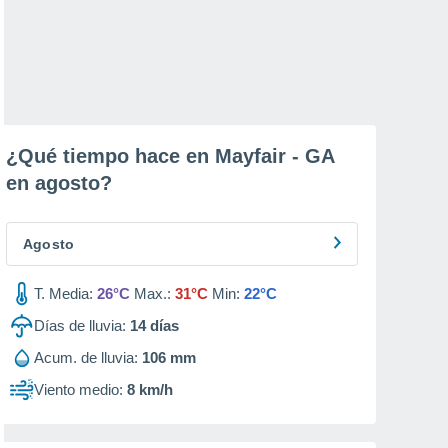
¿Qué tiempo hace en Mayfair - GA
en
agosto
?
Agosto
T. Media:
26°C
Max.:
31°C
Min:
22°C
Días de lluvia:
14
días
Acum. de lluvia:
106 mm
Viento medio:
8 km/h