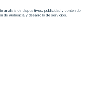
2.3 mm
1.1 mm
1.3 mm
2.1 mm
31°
/
21°
33°
/
22°
32°
/
21°
33°
/
22°
e análisis de dispositivos, publicidad y contenido
n de audiencia y desarrollo de servicios.
-
20
km/h
10
-
28
km/h
16
-
39
km/h
12
-
35
km/h
de agosto
uboso
Sureste
6 Alto
4
-
17 km/h
FPS:
15-25
Sureste
5 Medio
6
-
19 km/h
FPS:
6-10
uboso
Sureste
6 Alto
6
-
19 km/h
FPS:
15-25
uboso
Sureste
5 Medio
6
-
19 km/h
FPS:
6-10