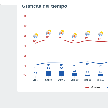
Gráficas del tiempo
45
40
35
33°
33°
33°
32°
31°
31°
30
25
22°
22°
21°
21°
20
21°
20°
4.4
4.2
2.3
1.3
1.1
0.1
°C
Vie
7
Sáb
8
Dom
9
Lun
10
Mar
11
Mié
12
Máxima