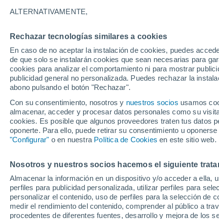
29°
ALTERNATIVAMENTE,
Rechazar tecnologías similares a cookies
UV
6 Alto
En caso de no aceptar la instalación de cookies, puedes accede
Sensación de 32°
FPS
15-25
de que solo se instalarán cookies que sean necesarias para garan
cookies para analizar el comportamiento ni para mostrar publici
publicidad general no personalizada. Puedes rechazar la instala
abono pulsando el botón "Rechazar".
Última hora
Aguanieve, heladas de hasta -3 °C y chubasc
Con su consentimiento, nosotros y
nuestros socios
usamos cooki
marcarán el fin de semana en la RM
almacenar, acceder y procesar datos personales como su visita e
cookies. Es posible que algunos proveedores traten tus datos pe
Tiempo 1 - 7 días
Actualidad
Mapa de temperatura
oponerte. Para ello, puede retirar su consentimiento u oponerse
"Configurar"
o en nuestra
Política de Cookies
en este sitio web.
Nosotros y nuestros socios hacemos el siguiente trata
Mañana
Domingo
Hoy
Almacenar la información en un dispositivo y/o acceder a ella, 
8 Ago
9 Ago
7 Ago
perfiles para publicidad personalizada, utilizar perfiles para sele
personalizar el contenido, uso de perfiles para la selección de c
medir el rendimiento del contenido, comprender al público a tra
procedentes de diferentes fuentes, desarrollo y mejora de los se
70%
80%
70%