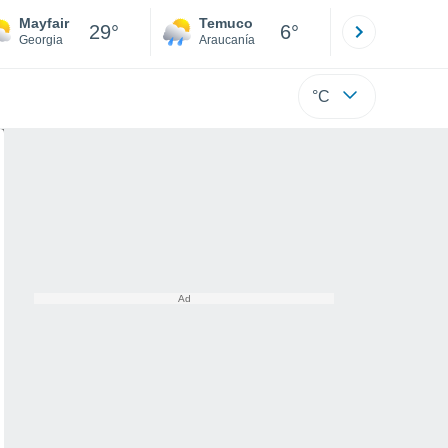
Mayfair
Temuco
Osorno
29°
6°
Georgia
Araucanía
Los Lagos
°C