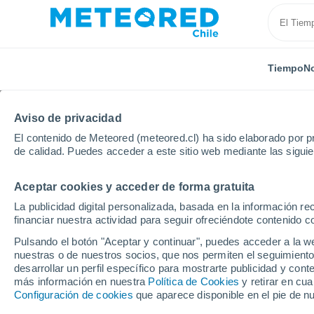
Tiempo
No
Aviso de privacidad
El contenido de Meteored (meteored.cl) ha sido elaborado por pr
de calidad. Puedes acceder a este sitio web mediante las sigui
Aceptar cookies y acceder de forma gratuita
Inicio
Estados Unidos
Estado de Georgia
Mayfa
La publicidad digital personalizada, basada en la información r
financiar nuestra actividad para seguir ofreciéndote contenido c
El Tiempo en Mayfair -
Pulsando el botón "Aceptar y continuar", puedes acceder a la w
nuestras o de nuestros socios, que nos permiten el seguimiento
12:57
Viernes
desarrollar un perfil específico para mostrarte publicidad y co
más información en nuestra
Política de Cookies
y retirar en cu
Configuración de cookies
que aparece disponible en el pie de n
Parcialmente nuboso