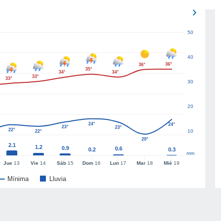
50
40
36°
36°
35°
34°
34°
33°
33°
30
20
24°
24°
23°
23°
22°
10
22°
20°
2.1
1.2
0.9
0.6
0.2
0.3
mm
Jue
13
Vie
14
Sáb
15
Dom
16
Lun
17
Mar
18
Mié
19
Mínima
Lluvia