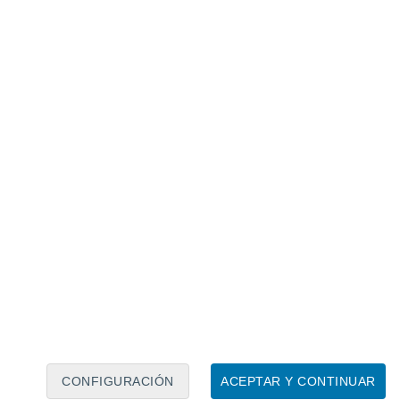
Calendario lunar
Lun
Mar
Mié
Jue
Vie
Sáb
Dom
7
8
9
10
11
12
13
14
15
16
17
18
19
20
CONFIGURACIÓN
ACEPTAR Y CONTINUAR