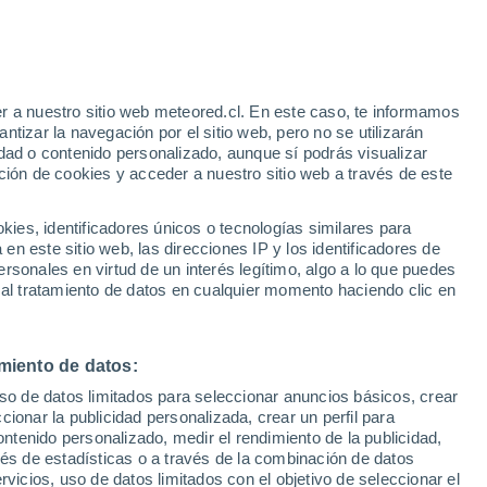
r a nuestro sitio web meteored.cl. En este caso, te informamos
tizar la navegación por el sitio web, pero no se utilizarán
dad o contenido personalizado, aunque sí podrás visualizar
ción de cookies y acceder a nuestro sitio web a través de este
os
es, identificadores únicos o tecnologías similares para
n este sitio web, las direcciones IP y los identificadores de
rsonales en virtud de un interés legítimo, algo a lo que puedes
Satélites
Modelos
 al tratamiento de datos en cualquier momento haciendo clic en
miento de datos:
Lunes
Martes
Miércoles
Jueves
uso de datos limitados para seleccionar anuncios básicos, crear
10 Ago
11 Ago
12 Ago
13 Ago
ccionar la publicidad personalizada, crear un perfil para
ontenido personalizado, medir el rendimiento de la publicidad,
vés de estadísticas o a través de la combinación de datos
rvicios, uso de datos limitados con el objetivo de seleccionar el
90%
90%
90%
80%