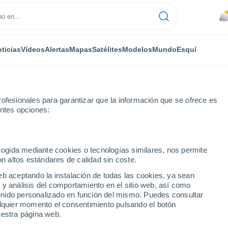
ticias
Vídeos
Alertas
Mapas
Satélites
Modelos
Mundo
Esquí
ofesionales para garantizar que la información que se ofrece es
entes opciones:
ir
ecogida mediante cookies o tecnologías similares, nos permite
on altos estándares de calidad sin coste.
 GA
eb aceptando la instalación de todas las cookies, ya sean
 y análisis del comportamiento en el sitio web, así como
...
ntenido personalizado en función del mismo. Puedes consultar
alquier momento el consentimiento pulsando el botón
Por hora
uestra página web.
Calor Húmedo Sofocante en las
próximas horas