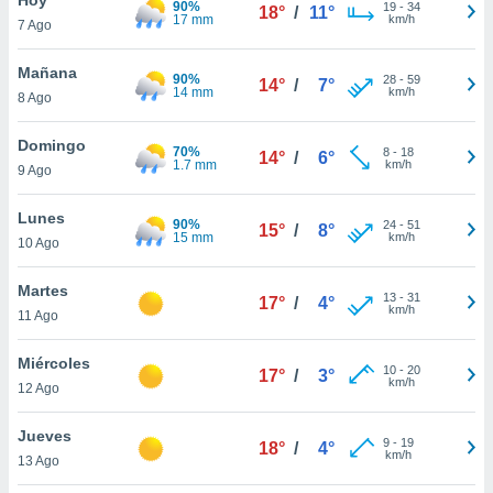
90%
19
-
34
18°
/
11°
17 mm
km/h
7 Ago
do en
 mismo.
sultar más
Mañana
90%
28
-
59
14°
/
7°
 en nuestra
14 mm
km/h
8 Ago
 Cookies
y
ualquier
Domingo
70%
8
-
18
14°
/
6°
1.7 mm
km/h
9 Ago
ento
 botón
ación de
Lunes
90%
24
-
51
15°
/
8°
kies
15 mm
km/h
10 Ago
 disponible
e nuestra
Martes
13
-
31
.
17°
/
4°
km/h
11 Ago
IVAMENTE,
Miércoles
10
-
20
17°
/
3°
km/h
12 Ago
as
 a cookies
Jueves
9
-
19
18°
/
4°
km/h
 no aceptar
13 Ago
ón de