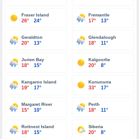
Fraser Island
Fremantle
26°
24°
17°
13°
Geraldton
Glendalough
20°
13°
18°
11°
Jurien Bay
Kalgoorlie
18°
15°
20°
8°
Kangaroo Island
Kununurra
19°
17°
33°
17°
Margaret River
Perth
15°
10°
18°
11°
Rottnest Island
Siberia
18°
15°
20°
8°