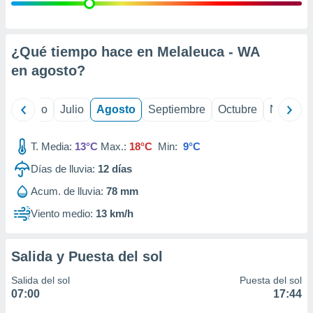
 seleccionar
o.
calización
precisa e
¿Qué tiempo hace en Melaleuca - WA
ión mediante
en
agosto
?
, publicidad
yo
Junio
Julio
Agosto
Septiembre
Octubre
Noviemb
dos,
 publicidad
,
T. Media:
13°C
Max.:
18°C
Min:
9°C
ón de
Días de lluvia:
12
días
 desarrollo
s.
Acum. de lluvia:
78 mm
tros 1199
Viento medio:
13 km/h
ios
Salida y Puesta del sol
Salida del sol
Puesta del sol
07:00
17:44