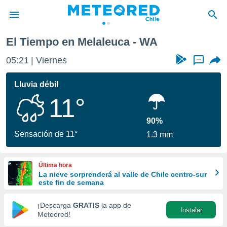
El Tiempo en Melaleuca - WA
privacidad
05:21
Viernes
...
o de
eteored.cl)
borado por
Lluvia débil
es para
11°
ue la
 que se
e calidad.
90%
eder a este
Sensación de 11°
1.3 mm
ediante las
opciones:
Última hora
ookies y
La nieve sorprenderá al valle de Chile centro-sur
e forma
este fin de semana
d digital
¡Descarga
GRATIS
la app de
Instalar
ada, basada
Meteored!
mación