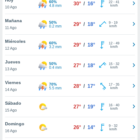
60%
22
-
41
30°
/
16°
4.8 mm
km/h
10 Ago
do en
 mismo.
sultar más
Mañana
50%
9
-
19
29°
/
18°
 en nuestra
0.2 mm
km/h
11 Ago
 Cookies
y
ualquier
Miércoles
60%
12
-
49
29°
/
18°
3.2 mm
km/h
12 Ago
ento
 botón
ación de
Jueves
50%
15
-
32
27°
/
18°
kies
0.4 mm
km/h
13 Ago
 disponible
e nuestra
Viernes
70%
17
-
35
.
28°
/
17°
5.5 mm
km/h
14 Ago
IVAMENTE,
Sábado
16
-
40
27°
/
19°
km/h
15 Ago
as
 a cookies
Domingo
9
-
32
26°
/
14°
km/h
 no aceptar
16 Ago
ón de