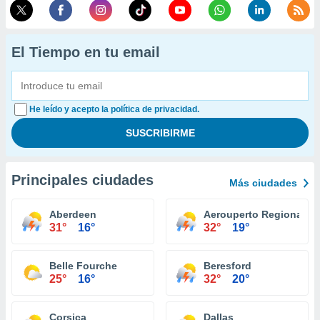
El Tiempo en tu email
He leído y acepto la política de privacidad.
Principales ciudades
Más ciudades
Aberdeen
Aerouperto Regional H
31°
16°
32°
19°
Belle Fourche
Beresford
25°
16°
32°
20°
Corsica
Dallas