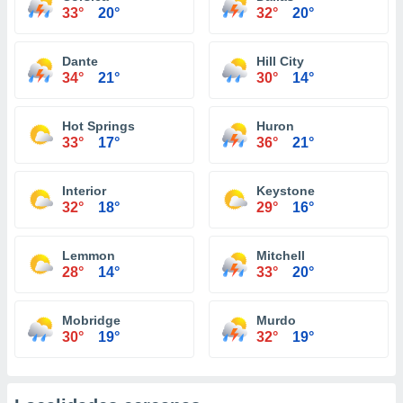
33°
20°
32°
20°
Dante
Hill City
34°
21°
30°
14°
Hot Springs
Huron
33°
17°
36°
21°
Interior
Keystone
32°
18°
29°
16°
Lemmon
Mitchell
28°
14°
33°
20°
Mobridge
Murdo
30°
19°
32°
19°