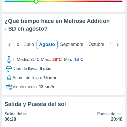
 seleccionar
o.
calización
precisa e
¿Qué tiempo hace en Melrose Addition
ión mediante
- SD en
agosto
?
, publicidad
yo
Junio
Julio
Agosto
Septiembre
Octubre
Noviemb
dos,
 publicidad
,
T. Media:
21°C
Max.:
28°C
Min:
16°C
ón de
Días de lluvia:
8
días
 desarrollo
s.
Acum. de lluvia:
75 mm
tros 1199
Viento medio:
13 km/h
ios
Salida y Puesta del sol
Salida del sol
Puesta del sol
06:28
20:48