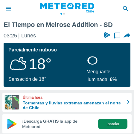
El Tiempo en Melrose Addition - SD
privacidad
03:25
Lunes
...
o de
eteored.cl)
borado por
Parcialmente nuboso
es para
18°
ue la
 que se
e calidad.
Menguante
eder a este
Sensación de 18°
Iluminada:
6%
ediante las
opciones:
Última hora
ookies y
Tormentas y lluvias extremas amenazan el norte
e forma
de Chile
d digital
¡Descarga
GRATIS
la app de
Instalar
ada, basada
Meteored!
mación