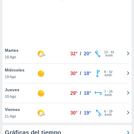
 botón
.
nto,
cios
kies,
ores únicos
Martes
13
-
41
as similares
32°
/
20°
km/h
18 Ago
nar,
rocesar
Miércoles
onales como
8
-
42
30°
/
18°
km/h
 este sitio
19 Ago
recciones IP
ficadores de
Jueves
7
-
29
29°
/
18°
 posible
km/h
20 Ago
s
 traten tus
Viernes
nales en
6
-
29
30°
/
19°
km/h
 interés
21 Ago
go a lo que
nerte. Para
Gráficas del tiempo
retirar su