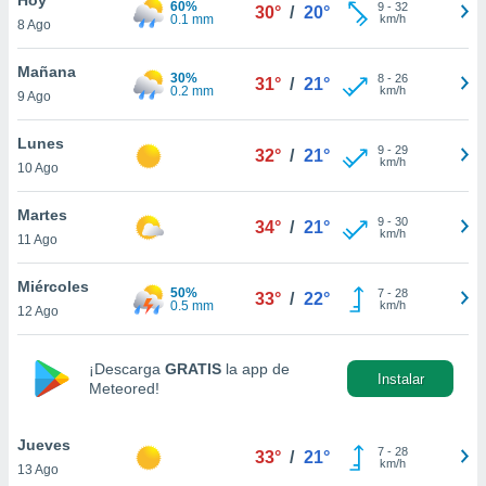
60%
9
-
32
30°
/
20°
0.1 mm
km/h
8 Ago
do en
 mismo.
sultar más
Mañana
30%
8
-
26
31°
/
21°
 en nuestra
0.2 mm
km/h
9 Ago
 Cookies
y
ualquier
Lunes
9
-
29
32°
/
21°
km/h
10 Ago
ento
 botón
ación de
Martes
9
-
30
34°
/
21°
kies
km/h
11 Ago
 disponible
e nuestra
Miércoles
50%
7
-
28
.
33°
/
22°
0.5 mm
km/h
12 Ago
IVAMENTE,
¡Descarga
GRATIS
la app de
Instalar
Meteored!
as
 a cookies
Jueves
 no aceptar
7
-
28
33°
/
21°
km/h
13 Ago
ón de