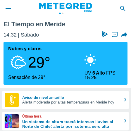
El Tiempo en Meride
privacidad
14:32
Sábado
...
o de
eteored.cl)
borado por
Nubes y claros
es para
29°
ue la
 que se
e calidad.
UV
6 Alto
FPS
eder a este
Sensación de 29°
15-25
ediante las
opciones:
ookies y
Aviso de nivel amarillo
Alerta moderada por altas temperaturas en Meride hoy
e forma
d digital
Última hora
ada, basada
Un sistema de altura traerá intensas lluvias al
Norte de Chile: alerta por isoterma cero alta
mación