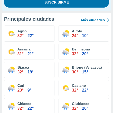
Principales ciudades
Más ciudades
Agno
Airolo
32°
22°
24°
10°
Ascona
Bellinzona
31°
21°
32°
20°
Biasca
Brione (Verzasca)
32°
19°
30°
15°
Carì
Caslano
23°
9°
32°
22°
Chiasso
Giubiasco
32°
22°
32°
20°