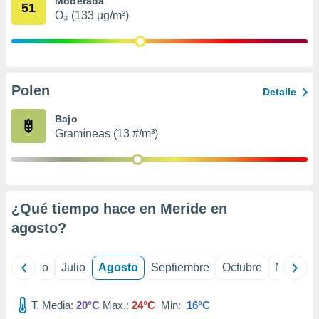
Moderada
 seleccionar
51
o.
O₃ (133 µg/m³)
calización
precisa e
ión mediante
Polen
, publicidad
Detalle
dos,
Bajo
 publicidad
Gramíneas (13 #/m³)
,
ón de
 desarrollo
s.
¿Qué tiempo hace en Meride en
tros 1199
ios
agosto
?
yo
Junio
Julio
Agosto
Septiembre
Octubre
Noviemb
T. Media:
20°C
Max.:
24°C
Min:
16°C