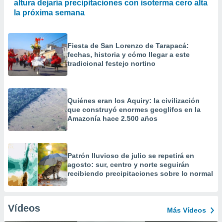
altura dejaría precipitaciones con isoterma cero alta
la próxima semana
Fiesta de San Lorenzo de Tarapacá:
fechas, historia y cómo llegar a este
tradicional festejo nortino
Quiénes eran los Aquiry: la civilización
que construyó enormes geoglifos en la
Amazonía hace 2.500 años
Patrón lluvioso de julio se repetirá en
agosto: sur, centro y norte seguirán
recibiendo precipitaciones sobre lo normal
Vídeos
Más Vídeos