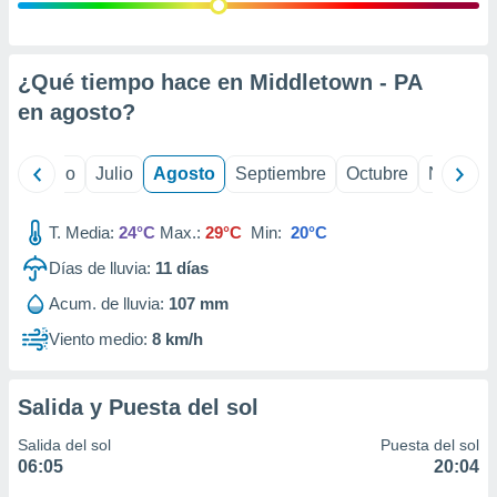
 seleccionar
o.
calización
precisa e
¿Qué tiempo hace en Middletown - PA
ión mediante
en
agosto
?
, publicidad
yo
Junio
Julio
Agosto
Septiembre
Octubre
Noviemb
dos,
 publicidad
,
T. Media:
24°C
Max.:
29°C
Min:
20°C
ón de
Días de lluvia:
11
días
 desarrollo
s.
Acum. de lluvia:
107 mm
tros 1199
Viento medio:
8 km/h
ios
Salida y Puesta del sol
Salida del sol
Puesta del sol
06:05
20:04