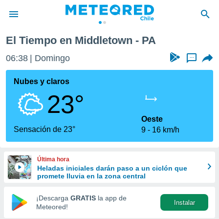
El Tiempo en Middletown - PA
privacidad
06:38
Domingo
...
o de
eteored.cl)
borado por
Nubes y claros
es para
23°
ue la
 que se
e calidad.
Oeste
eder a este
Sensación de 23°
9
16 km/h
ediante las
opciones:
Última hora
ookies y
Heladas iniciales darán paso a un ciclón que
e forma
promete lluvia en la zona central
d digital
¡Descarga
GRATIS
la app de
Instalar
ada, basada
Meteored!
mación