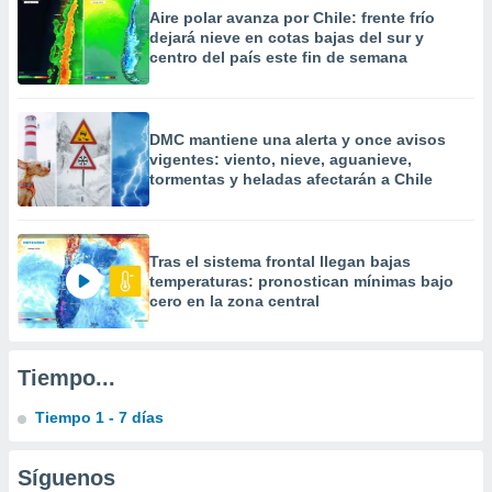
precisa e
Aire polar avanza por Chile: frente frío
ión mediante
dejará nieve en cotas bajas del sur y
centro del país este fin de semana
, publicidad
dos,
DMC mantiene una alerta y once avisos
 publicidad
vigentes: viento, nieve, aguanieve,
,
tormentas y heladas afectarán a Chile
ón de
 desarrollo
s.
tros 1199
Tras el sistema frontal llegan bajas
ios
temperaturas: pronostican mínimas bajo
cero en la zona central
Tiempo...
Tiempo 1 - 7 días
Síguenos