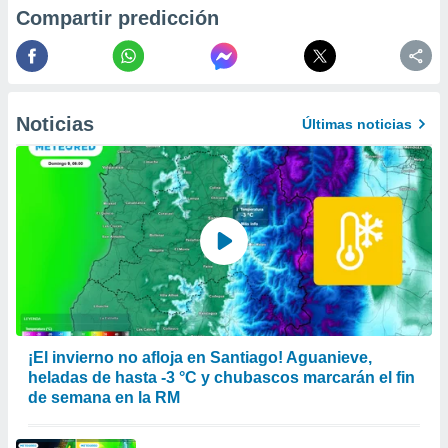
 la
Compartir predicción
da, crear un
personalizar
o, uso de
a la
Noticias
Últimas noticias
e contenido
do, medir el
 de la
medir el
 del
 comprender
 través de
s o a través
nación de
edentes de
fuentes,
y mejora de
os, uso de
¡El invierno no afloja en Santiago! Aguanieve,
ados con el
heladas de hasta -3 °C y chubascos marcarán el fin
 seleccionar
de semana en la RM
o.
calización