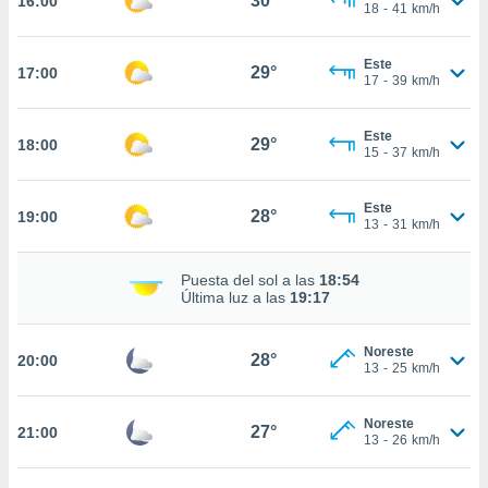
30°
16:00
te
18
-
41
km/h
 de que
talarán
Este
e sean
29°
17:00
17
-
39
km/h
para
a
por el sitio
Este
29°
18:00
o se
15
-
37
km/h
cookies para
Este
nto ni para
28°
19:00
13
-
31
km/h
licidad o
ado, aunque
Puesta del sol a las
18:54
sualizar
Última luz a las
19:17
general no
ada. Puedes
Noreste
 instalación
28°
20:00
13
-
25
km/h
y acceder a
io web a
ste abono
Noreste
27°
21:00
13
-
26
km/h
 botón
.