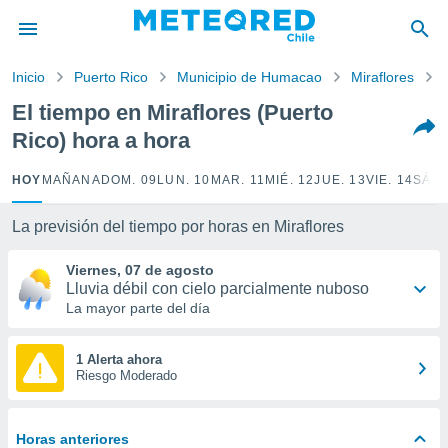
privacidad
o de
Inicio
Puerto Rico
Municipio de Humacao
Miraflores
eteored.cl)
borado por
El tiempo en Miraflores (Puerto
es para
Rico) hora a hora
ue la
 que se
e calidad.
HOY
MAÑANA
DOM. 09
LUN. 10
MAR. 11
MIÉ. 12
JUE. 13
VIE. 14
SÁB.
eder a este
ediante las
La previsión del tiempo por horas en Miraflores
opciones:
Viernes, 07 de agosto
ookies y
Lluvia débil con cielo parcialmente nuboso
e forma
La mayor parte del día
d digital
ada, basada
1 Alerta ahora
Riesgo Moderado
mación
ediante
ecnologías
nos permite
Horas anteriores