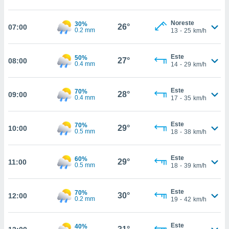
estra
ara seguir
e contenido
Noreste
30%
26°
07:00
0.2 mm
13
-
25
km/h
stándares
ACEPTAR
sin coste.
Y
CONTINUAR
Este
 botón
50%
27°
08:00
0.4 mm
14
-
29
km/h
continuar",
der a la
CONFIGURACIÓN
ndo la
Este
70%
28°
09:00
 de todas
0.4 mm
17
-
35
km/h
, ya sean
de nuestros
Este
70%
 nos
29°
10:00
0.5 mm
18
-
38
km/h
 y análisis
tamiento en
Este
60%
29°
11:00
b, así como
0.5 mm
18
-
39
km/h
un perfil
para
Este
70%
ublicidad y
30°
12:00
0.2 mm
19
-
42
km/h
do en
 mismo.
Este
40%