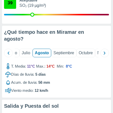
Aceptable
 seleccionar
39
o.
SO₂ (19 µg/m³)
calización
precisa e
ión mediante
¿Qué tiempo hace en Miramar en
, publicidad
agosto
?
dos,
 publicidad
,
yo
Junio
Julio
Agosto
Septiembre
Octubre
Noviemb
ón de
 desarrollo
s.
T. Media:
11°C
Max.:
14°C
Min:
8°C
tros 1199
Días de lluvia:
5
días
ios
Acum. de lluvia:
56 mm
Viento medio:
12 km/h
Salida y Puesta del sol