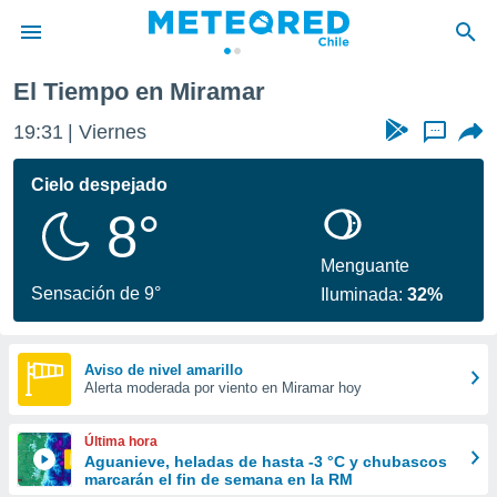
El Tiempo en Miramar
privacidad
19:31
Viernes
...
o de
eteored.cl)
borado por
Cielo despejado
es para
8°
ue la
 que se
e calidad.
Menguante
eder a este
Sensación de 9°
Iluminada:
32%
ediante las
opciones:
ookies y
Aviso de nivel amarillo
Alerta moderada por viento en Miramar hoy
e forma
d digital
Última hora
ada, basada
Aguanieve, heladas de hasta -3 °C y chubascos
marcarán el fin de semana en la RM
mación