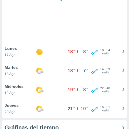
 botón
.
nto,
cios
kies,
ores únicos
Lunes
18
-
34
as similares
18°
/
8°
km/h
17 Ago
nar,
rocesar
Martes
onales como
14
-
39
18°
/
7°
km/h
 este sitio
18 Ago
recciones IP
ficadores de
Miércoles
22
-
40
19°
/
8°
 posible
km/h
19 Ago
s
 traten tus
Jueves
nales en
16
-
31
21°
/
10°
km/h
 interés
20 Ago
go a lo que
nerte. Para
Gráficas del tiempo
retirar su