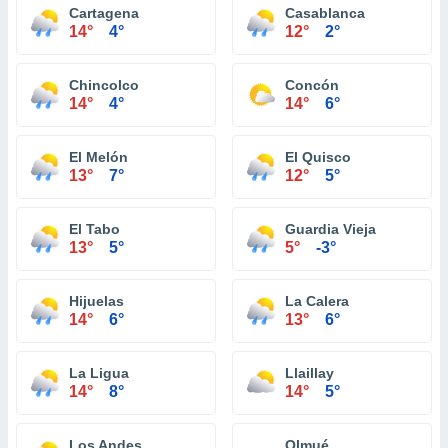
Cartagena
Casablanca
14°
4°
12°
2°
Chincolco
Concón
14°
4°
14°
6°
El Melón
El Quisco
13°
7°
12°
5°
El Tabo
Guardia Vieja
13°
5°
5°
-3°
Hijuelas
La Calera
14°
6°
13°
6°
La Ligua
Llaillay
14°
8°
14°
5°
Los Andes
Olmué