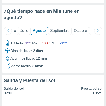
 seleccionar
o.
¿Qué tiempo hace en Misitune en
calización
precisa e
agosto
?
ión mediante
, publicidad
yo
Junio
Julio
Agosto
Septiembre
Octubre
Noviemb
dos,
T. Media:
2°C
Max.:
10°C
Min:
-3°C
 publicidad
,
Días de lluvia:
2
días
ón de
 desarrollo
Acum. de lluvia:
12 mm
s.
Viento medio:
8 km/h
tros 1199
ios
Salida y Puesta del sol
Salida del sol
Puesta del sol
07:00
18:25