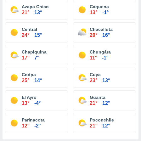
Azapa Chico
Caquena
21°
13°
13°
-1°
Central
Chacalluta
24°
15°
20°
16°
Chapiquina
Chungára
17°
7°
11°
-1°
Codpa
Cuya
25°
14°
23°
13°
El Ayro
Guanta
13°
-4°
21°
12°
Parinacota
Poconchile
12°
-2°
21°
12°