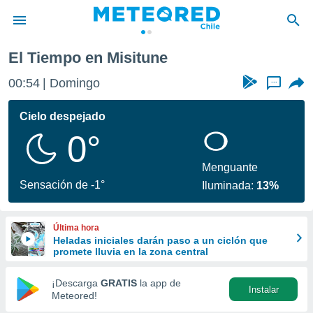
El Tiempo en Misitune
privacidad
00:54
Domingo
...
o de
eteored.cl)
borado por
Cielo despejado
es para
0°
ue la
 que se
e calidad.
Menguante
eder a este
Sensación de -1°
Iluminada:
13%
ediante las
opciones:
Última hora
ookies y
Heladas iniciales darán paso a un ciclón que
e forma
promete lluvia en la zona central
d digital
¡Descarga
GRATIS
la app de
Instalar
ada, basada
Meteored!
mación