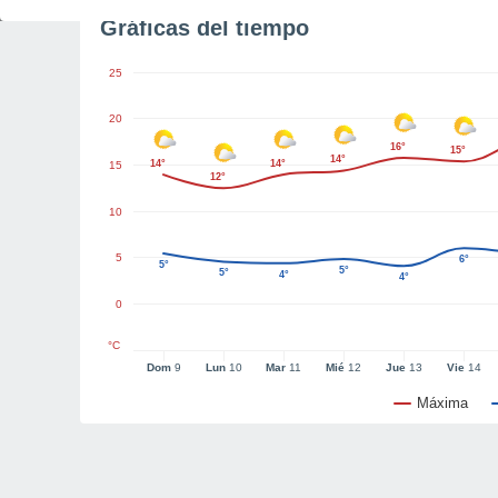
Gráficas del tiempo
25
20
16°
15°
14°
14°
14°
15
12°
10
5
6°
5°
5°
5°
4°
4°
0
°C
Dom
9
Lun
10
Mar
11
Mié
12
Jue
13
Vie
14
Máxima