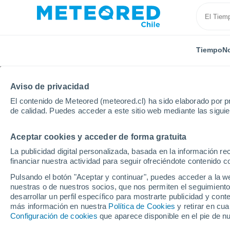
Tiempo
No
Aviso de privacidad
El contenido de Meteored (meteored.cl) ha sido elaborado por pr
de calidad. Puedes acceder a este sitio web mediante las sigui
Aceptar cookies y acceder de forma gratuita
Inicio
Argentina
Provincia de Catamarca
Mogot
La publicidad digital personalizada, basada en la información r
financiar nuestra actividad para seguir ofreciéndote contenido c
El Tiempo en Mogotes
Pulsando el botón "Aceptar y continuar", puedes acceder a la w
nuestras o de nuestros socios, que nos permiten el seguimiento
05:00
Domingo
desarrollar un perfil específico para mostrarte publicidad y co
más información en nuestra
Política de Cookies
y retirar en cu
Configuración de cookies
que aparece disponible en el pie de n
Cielo despejado