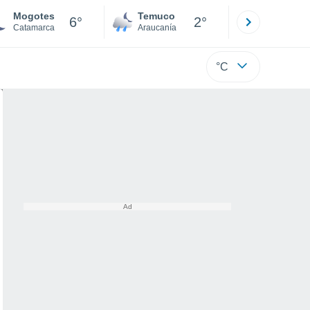
Mogotes
Temuco
Osorno
6°
2°
Catamarca
Araucanía
Los Lagos
°C