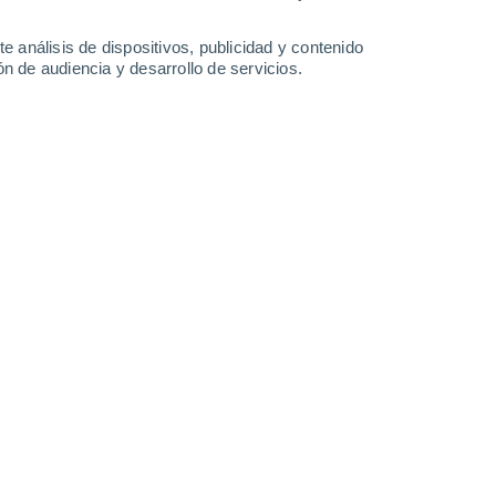
14°
/
5°
16°
/
4°
15°
/
6°
18°
/
6°
e análisis de dispositivos, publicidad y contenido
n de audiencia y desarrollo de servicios.
-
44
km/h
29
-
58
km/h
24
-
56
km/h
22
-
54
km/h
gosto
o
Noreste
0 Bajo
27
-
57 km/h
FPS:
no
o
Noreste
0 Bajo
24
-
54 km/h
FPS:
no
Noreste
0 Bajo
24
-
49 km/h
FPS:
no
Noreste
3 Medio
33
-
66 km/h
FPS:
6-10