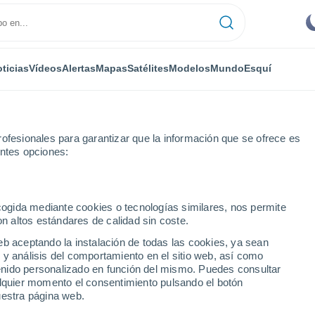
ticias
Vídeos
Alertas
Mapas
Satélites
Modelos
Mundo
Esquí
ofesionales para garantizar que la información que se ofrece es
entes opciones:
es
ecogida mediante cookies o tecnologías similares, nos permite
on altos estándares de calidad sin coste.
eb aceptando la instalación de todas las cookies, ya sean
 y análisis del comportamiento en el sitio web, así como
...
ntenido personalizado en función del mismo. Puedes consultar
alquier momento el consentimiento pulsando el botón
Por hora
uestra página web.
Rachas de hasta
66 km/h
en las
próximas horas