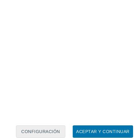
Calendario lunar
Lun
Mar
Mié
Jue
Vie
Sáb
Dom
9
10
11
12
13
14
15
16
17
18
19
20
21
22
CONFIGURACIÓN
ACEPTAR Y CONTINUAR