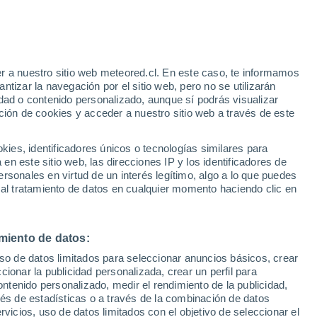
r a nuestro sitio web meteored.cl. En este caso, te informamos
/h
tizar la navegación por el sitio web, pero no se utilizarán
dad o contenido personalizado, aunque sí podrás visualizar
ción de cookies y acceder a nuestro sitio web a través de este
es, identificadores únicos o tecnologías similares para
n este sitio web, las direcciones IP y los identificadores de
rsonales en virtud de un interés legítimo, algo a lo que puedes
Satélites
Modelos
 al tratamiento de datos en cualquier momento haciendo clic en
miento de datos:
iércoles
Jueves
Viernes
Sábado
uso de datos limitados para seleccionar anuncios básicos, crear
12 Ago
13 Ago
14 Ago
15 Ago
ccionar la publicidad personalizada, crear un perfil para
ontenido personalizado, medir el rendimiento de la publicidad,
vés de estadísticas o a través de la combinación de datos
rvicios, uso de datos limitados con el objetivo de seleccionar el