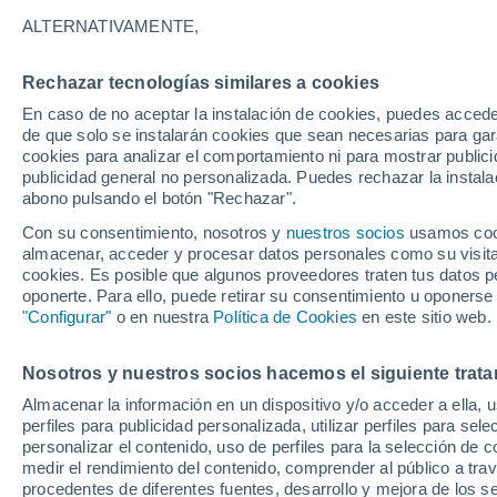
6°
ALTERNATIVAMENTE,
Rechazar tecnologías similares a cookies
Noreste
En caso de no aceptar la instalación de cookies, puedes accede
Sensación de 3°
27
-
57 km
de que solo se instalarán cookies que sean necesarias para garan
cookies para analizar el comportamiento ni para mostrar publici
publicidad general no personalizada. Puedes rechazar la instala
abono pulsando el botón "Rechazar".
Última hora
Heladas iniciales darán paso a un ciclón que
Con su consentimiento, nosotros y
nuestros socios
usamos cooki
promete lluvia en la zona central
almacenar, acceder y procesar datos personales como su visita e
cookies. Es posible que algunos proveedores traten tus datos pe
Tiempo 1 - 7 días
Actualidad
Mapa de nubosidad
oponerte. Para ello, puede retirar su consentimiento u oponerse
"Configurar"
o en nuestra
Política de Cookies
en este sitio web.
Nosotros y nuestros socios hacemos el siguiente trata
Mañana
Martes
M
Hoy
Almacenar la información en un dispositivo y/o acceder a ella, 
10 Ago
11 Ago
9 Ago
perfiles para publicidad personalizada, utilizar perfiles para sele
personalizar el contenido, uso de perfiles para la selección de c
medir el rendimiento del contenido, comprender al público a tra
procedentes de diferentes fuentes, desarrollo y mejora de los se