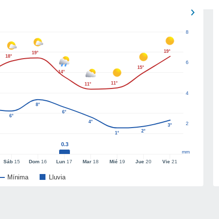
8
19°
19°
18°
6
15°
14°
11°
11°
4
8°
6°
6°
4°
2
3°
2°
1°
0.3
mm
Sáb
15
Dom
16
Lun
17
Mar
18
Mié
19
Jue
20
Vie
21
Mínima
Lluvia