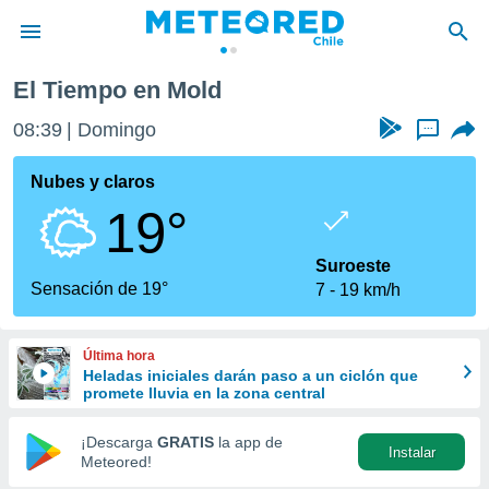
El Tiempo en Mold
privacidad
08:39
Domingo
...
o de
eteored.cl)
borado por
Nubes y claros
es para
19°
ue la
 que se
e calidad.
Suroeste
eder a este
Sensación de 19°
7
19 km/h
ediante las
opciones:
Última hora
ookies y
Heladas iniciales darán paso a un ciclón que
e forma
promete lluvia en la zona central
d digital
¡Descarga
GRATIS
la app de
Instalar
ada, basada
Meteored!
mación