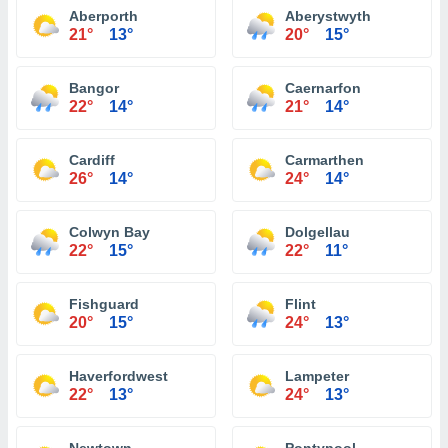
Aberporth
Aberystwyth
21°
13°
20°
15°
Bangor
Caernarfon
22°
14°
21°
14°
Cardiff
Carmarthen
26°
14°
24°
14°
Colwyn Bay
Dolgellau
22°
15°
22°
11°
Fishguard
Flint
20°
15°
24°
13°
Haverfordwest
Lampeter
22°
13°
24°
13°