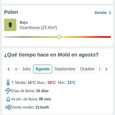
 seleccionar
o.
Polen
Detalle
calización
precisa e
Bajo
ión mediante
Gramíneas (25 #/m³)
, publicidad
dos,
 publicidad
,
¿Qué tiempo hace en Mold en
agosto
?
ón de
 desarrollo
s.
yo
Junio
Julio
Agosto
Septiembre
Octubre
Noviemb
tros 1199
ios
T. Media:
16°C
Max.:
19°C
Min:
13°C
Días de lluvia:
16
días
Acum. de lluvia:
86 mm
Viento medio:
13 km/h