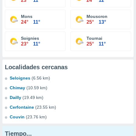
23°
11°
24°
12°
Mons
Mouscron
24°
11°
25°
13°
Soignies
Tournai
23°
11°
25°
11°
Localidades cercanas
Seloignes
(6.56 km)
Chimay
(10.59 km)
Dailly
(19.49 km)
Cerfontaine
(23.55 km)
Couvin
(23.76 km)
Tiempo...