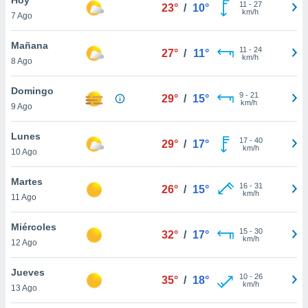
11
-
27
23°
/
10°
km/h
7 Ago
do en
 mismo.
sultar más
Mañana
11
-
24
27°
/
11°
 en nuestra
km/h
8 Ago
 Cookies
y
ualquier
Domingo
9
-
21
29°
/
15°
km/h
9 Ago
ento
 botón
ación de
Lunes
17
-
40
29°
/
17°
kies
km/h
10 Ago
 disponible
e nuestra
Martes
16
-
31
.
26°
/
15°
km/h
11 Ago
IVAMENTE,
Miércoles
15
-
30
32°
/
17°
km/h
12 Ago
as
 a cookies
Jueves
10
-
26
35°
/
18°
km/h
 no aceptar
13 Ago
ón de