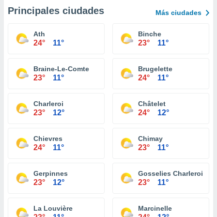
Principales ciudades
Más ciudades
Ath
Binche
24°
11°
23°
11°
Braine-Le-Comte
Brugelette
23°
11°
24°
11°
Charleroi
Châtelet
23°
12°
24°
12°
Chievres
Chimay
24°
11°
23°
11°
Gerpinnes
Gosselies Charleroi
23°
12°
23°
11°
La Louvière
Marcinelle