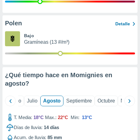
 seleccionar
o.
calización
precisa e
Polen
Detalle
ión mediante
Bajo
, publicidad
Gramíneas (13 #/m³)
dos,
 publicidad
,
ón de
¿Qué tiempo hace en Momignies en
 desarrollo
s.
agosto
?
tros 1199
ios
yo
Junio
Julio
Agosto
Septiembre
Octubre
Noviemb
T. Media:
18°C
Max.:
22°C
Min:
13°C
Días de lluvia:
14
días
Acum. de lluvia:
85 mm