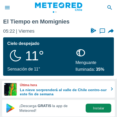
El Tiempo en Momignies
privacidad
05:22
Viernes
...
o de
eteored.cl)
borado por
Cielo despejado
es para
11°
ue la
 que se
e calidad.
Menguante
eder a este
Sensación de 11°
Iluminada:
35%
ediante las
opciones:
Última hora
ookies y
La nieve sorprenderá al valle de Chile centro-sur
e forma
este fin de semana
d digital
¡Descarga
GRATIS
la app de
Instalar
ada, basada
Meteored!
mación