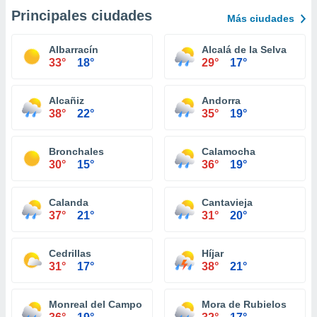
Principales ciudades
Más ciudades
Albarracín
Alcalá de la Selva
33°
18°
29°
17°
Alcañiz
Andorra
38°
22°
35°
19°
Bronchales
Calamocha
30°
15°
36°
19°
Calanda
Cantavieja
37°
21°
31°
20°
Cedrillas
Híjar
31°
17°
38°
21°
Monreal del Campo
Mora de Rubielos