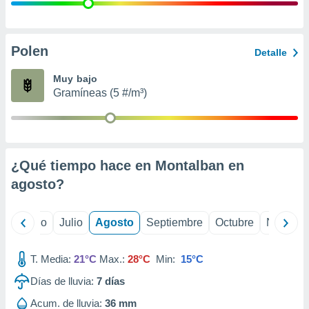
 seleccionar
o.
calización
precisa e
Polen
Detalle
ión mediante
Muy bajo
, publicidad
Gramíneas (5 #/m³)
dos,
 publicidad
,
ón de
¿Qué tiempo hace en Montalban en
 desarrollo
s.
agosto
?
tros 1199
ios
yo
Junio
Julio
Agosto
Septiembre
Octubre
Noviemb
T. Media:
21°C
Max.:
28°C
Min:
15°C
Días de lluvia:
7
días
Acum. de lluvia:
36 mm