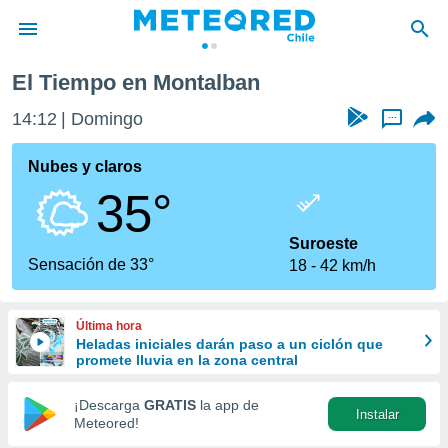
El Tiempo en Montalban
privacidad
14:12
Domingo
...
o de
eteored.cl)
borado por
Nubes y claros
es para
35°
ue la
 que se
e calidad.
Suroeste
eder a este
Sensación de 33°
18
42 km/h
ediante las
opciones:
Última hora
ookies y
Heladas iniciales darán paso a un ciclón que
e forma
promete lluvia en la zona central
d digital
¡Descarga
GRATIS
la app de
Instalar
ada, basada
Meteored!
mación