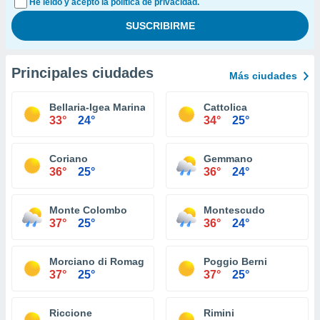
He leído y acepto la política de privacidad.
Principales ciudades
Más ciudades
Bellaria-Igea Marina
Cattolica
33°
24°
34°
25°
Coriano
Gemmano
36°
25°
36°
24°
Monte Colombo
Montescudo
37°
25°
36°
24°
Morciano di Romagna
Poggio Berni
37°
25°
37°
25°
Riccione
Rimini