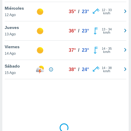
uedes
uestro sitio
Miércoles
12
-
33
35°
/
23°
ed.cl. En
km/h
12 Ago
te
 de que
Jueves
talarán
13
-
34
36°
/
23°
km/h
13 Ago
e sean
para
a
Viernes
14
-
35
37°
/
23°
por el sitio
km/h
14 Ago
o se
cookies para
Sábado
14
-
38
38°
/
24°
km/h
15 Ago
nto ni para
licidad o
ado, aunque
sualizar
general no
ada. Puedes
 instalación
y acceder a
io web a
ste abono