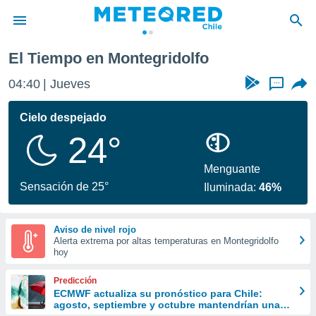
El Tiempo en Montegridolfo
privacidad
04:40
Jueves
...
o de
eteored.cl)
borado por
Cielo despejado
es para
24°
ue la
 que se
e calidad.
Menguante
eder a este
Sensación de 25°
Iluminada:
46%
ediante las
opciones:
Aviso de nivel rojo
ookies y
Alerta extrema por altas temperaturas en Montegridolfo
e forma
hoy
d digital
Predicción
ada, basada
ECMWF actualiza su pronóstico para Chile:
agosto, septiembre y octubre mantendrían una
mación