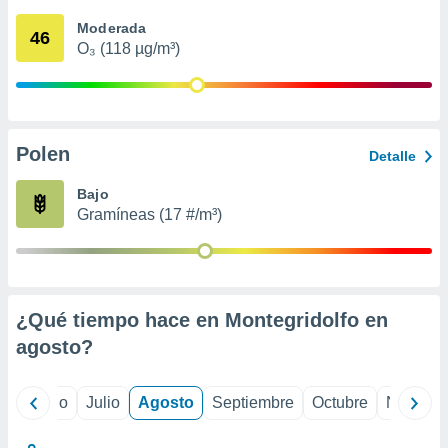
 seleccionar
o.
Moderada
46
O₃ (118 µg/m³)
calización
precisa e
ión mediante
, publicidad
Polen
Detalle
dos,
 publicidad
Bajo
,
Gramíneas (17 #/m³)
ón de
 desarrollo
s.
tros 1199
ios
¿Qué tiempo hace en Montegridolfo en
agosto
?
yo
Junio
Julio
Agosto
Septiembre
Octubre
Noviemb