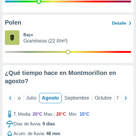
 seleccionar
o.
calización
precisa e
Polen
Detalle
ión mediante
Bajo
, publicidad
Gramíneas (22 #/m³)
dos,
 publicidad
,
ón de
¿Qué tiempo hace en Montmorillon en
 desarrollo
s.
agosto
?
tros 1199
ios
yo
Junio
Julio
Agosto
Septiembre
Octubre
Noviemb
T. Media:
20°C
Max.:
26°C
Min:
15°C
Días de lluvia:
9
días
Acum. de lluvia:
48 mm