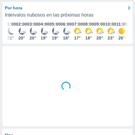
ediante
ecnologías
Por hora
nos permite
Intervalos nubosos en las próximas horas
estra
01:00
02:00
03:00
04:00
05:00
06:00
07:00
08:00
09:00
10:00
11:00
12:
ara seguir
e contenido
stándares
21°
20°
20°
19°
19°
18°
17°
18°
20°
23°
26°
29
ACEPTAR
sin coste.
Y
CONTINUAR
 botón
continuar",
der a la
CONFIGURACIÓN
ndo la
 de todas
, ya sean
de nuestros
 nos
 y análisis
tamiento en
b, así como
un perfil
para
ublicidad y
Hoy