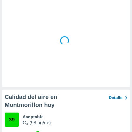
idad
a, utilizar
a
 la
da, crear un
personalizar
o, uso de
a la
e contenido
do, medir el
 de la
medir el
 del
 comprender
 través de
s o a través
Calidad del aire en
Detalle
nación de
Montmorillon hoy
edentes de
fuentes,
y mejora de
Aceptable
39
os, uso de
O₃ (98 µg/m³)
ados con el