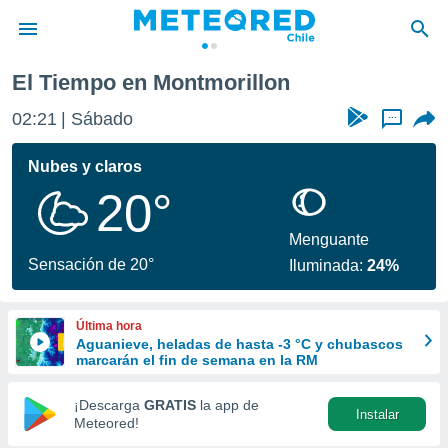
El Tiempo en Montmorillon
privacidad
02:21
Sábado
...
o de
eteored.cl)
borado por
Nubes y claros
es para
20°
ue la
 que se
e calidad.
Menguante
eder a este
Sensación de 20°
Iluminada:
24%
ediante las
opciones:
Última hora
ookies y
Aguanieve, heladas de hasta -3 °C y chubascos
e forma
marcarán el fin de semana en la RM
d digital
¡Descarga
GRATIS
la app de
Instalar
ada, basada
Meteored!
mación