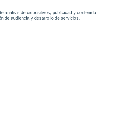
0.8 mm
30°
/
17°
32°
/
15°
33°
/
17°
33°
/
17°
e análisis de dispositivos, publicidad y contenido
n de audiencia y desarrollo de servicios.
-
50
km/h
13
-
36
km/h
15
-
37
km/h
18
-
45
km/h
e agosto
Oeste
9 ¡Muy Alto!
14
-
37 km/h
FPS:
25-50
Oeste
7 Alto
14
-
35 km/h
FPS:
15-25
Oeste
5 Medio
15
-
36 km/h
FPS:
6-10
Oeste
3 Medio
15
-
37 km/h
FPS:
6-10