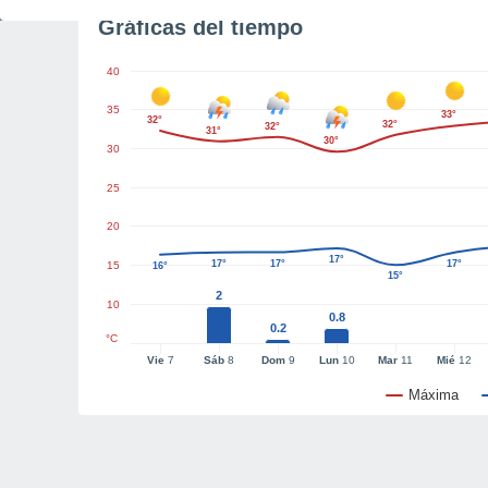
Gráficas del tiempo
40
35
33°
32°
32°
32°
31°
30°
30
25
20
17°
17°
17°
17°
15
16°
15°
2
10
0.8
0.2
°C
Vie
7
Sáb
8
Dom
9
Lun
10
Mar
11
Mié
12
Máxima