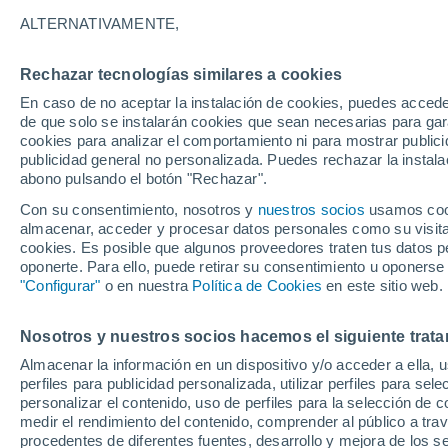
32°
ALTERNATIVAMENTE,
Rechazar tecnologías similares a cookies
UV
9 ¡Muy
En caso de no aceptar la instalación de cookies, puedes accede
Sensación de 30°
FPS
25-50
de que solo se instalarán cookies que sean necesarias para garan
cookies para analizar el comportamiento ni para mostrar publici
publicidad general no personalizada. Puedes rechazar la instala
abono pulsando el botón "Rechazar".
Última hora
Aguanieve, heladas de hasta -3 °C y chubasc
Con su consentimiento, nosotros y
nuestros socios
usamos cooki
marcarán el fin de semana en la RM
almacenar, acceder y procesar datos personales como su visita e
cookies. Es posible que algunos proveedores traten tus datos pe
Tiempo 1 - 7 días
Actualidad
Mapa de nubosidad
oponerte. Para ello, puede retirar su consentimiento u oponerse
"Configurar"
o en nuestra
Política de Cookies
en este sitio web.
Nosotros y nuestros socios hacemos el siguiente trata
Mañana
Domingo
Hoy
Almacenar la información en un dispositivo y/o acceder a ella, 
8 Ago
9 Ago
7 Ago
perfiles para publicidad personalizada, utilizar perfiles para sele
personalizar el contenido, uso de perfiles para la selección de c
medir el rendimiento del contenido, comprender al público a tra
procedentes de diferentes fuentes, desarrollo y mejora de los se
70%
30%