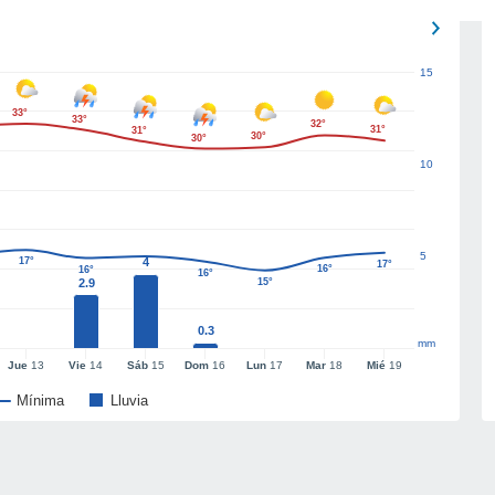
15
33°
33°
32°
31°
31°
30°
30°
10
5
17°
4
17°
16°
16°
16°
2.9
15°
0.3
mm
Jue
13
Vie
14
Sáb
15
Dom
16
Lun
17
Mar
18
Mié
19
Mínima
Lluvia