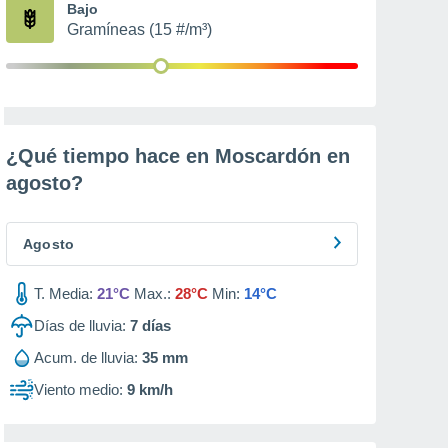
Bajo
Gramíneas (15 #/m³)
¿Qué tiempo hace en Moscardón en
agosto
?
Agosto
T. Media:
21°C
Max.:
28°C
Min:
14°C
Días de lluvia:
7
días
Acum. de lluvia:
35 mm
Viento medio:
9 km/h