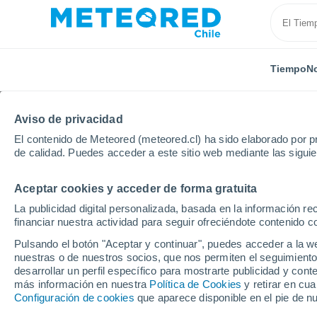
Tiempo
No
Aviso de privacidad
El contenido de Meteored (meteored.cl) ha sido elaborado por pr
de calidad. Puedes acceder a este sitio web mediante las sigui
Aceptar cookies y acceder de forma gratuita
Inicio
España
Aragón
Provincia de Teruel
M
La publicidad digital personalizada, basada en la información r
financiar nuestra actividad para seguir ofreciéndote contenido c
El Tiempo en Moscard
Pulsando el botón "Aceptar y continuar", puedes acceder a la w
nuestras o de nuestros socios, que nos permiten el seguimiento
15:27
Viernes
desarrollar un perfil específico para mostrarte publicidad y co
más información en nuestra
Política de Cookies
y retirar en cu
Configuración de cookies
que aparece disponible en el pie de n
Nubes y claros