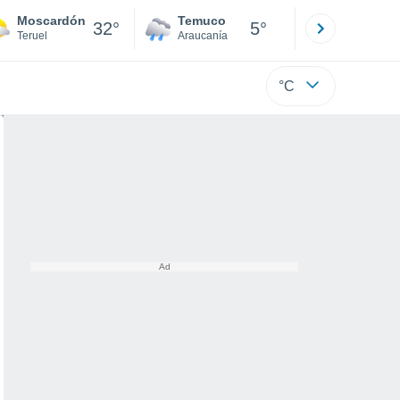
Moscardón
Temuco
Osorno
32°
5°
Teruel
Araucanía
Los Lagos
°C