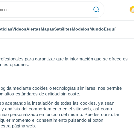
ticias
Vídeos
Alertas
Mapas
Satélites
Modelos
Mundo
Esquí
ofesionales para garantizar que la información que se ofrece es
entes opciones:
oscardón
ecogida mediante cookies o tecnologías similares, nos permite
on altos estándares de calidad sin coste.
ón
eb aceptando la instalación de todas las cookies, ya sean
 y análisis del comportamiento en el sitio web, así como
...
ntenido personalizado en función del mismo. Puedes consultar
alquier momento el consentimiento pulsando el botón
Por hora
uestra página web.
Intervalos nubosos en las
próximas horas