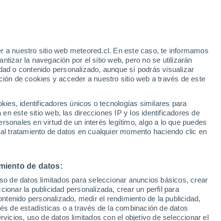
 Alto!
r a nuestro sitio web meteored.cl. En este caso, te informamos
tizar la navegación por el sitio web, pero no se utilizarán
dad o contenido personalizado, aunque sí podrás visualizar
ción de cookies y acceder a nuestro sitio web a través de este
os
es, identificadores únicos o tecnologías similares para
n este sitio web, las direcciones IP y los identificadores de
rsonales en virtud de un interés legítimo, algo a lo que puedes
Satélites
Modelos
 al tratamiento de datos en cualquier momento haciendo clic en
miento de datos:
Lunes
Martes
Miércoles
Jueves
uso de datos limitados para seleccionar anuncios básicos, crear
10 Ago
11 Ago
12 Ago
13 Ago
ccionar la publicidad personalizada, crear un perfil para
ontenido personalizado, medir el rendimiento de la publicidad,
vés de estadísticas o a través de la combinación de datos
rvicios, uso de datos limitados con el objetivo de seleccionar el
50%