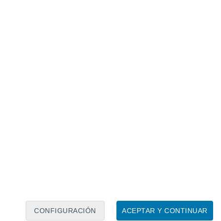
Calendario lunar
Lun
Mar
Mié
Jue
Vie
Sáb
Dom
7
8
9
10
11
12
13
14
15
16
17
18
19
20
CONFIGURACIÓN
ACEPTAR Y CONTINUAR