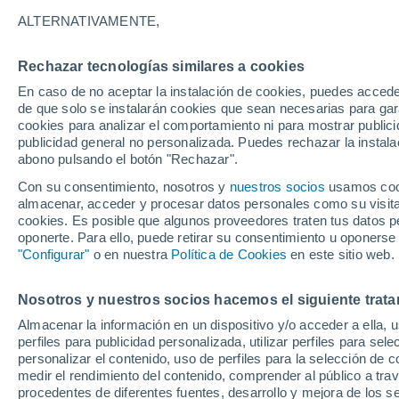
23°
ALTERNATIVAMENTE,
Rechazar tecnologías similares a cookies
Noroeste
En caso de no aceptar la instalación de cookies, puedes accede
Sensación de 25°
17
-
36 km
de que solo se instalarán cookies que sean necesarias para garan
cookies para analizar el comportamiento ni para mostrar publici
publicidad general no personalizada. Puedes rechazar la instala
abono pulsando el botón "Rechazar".
Última hora
La nieve sorprenderá al valle de Chile centro-
Con su consentimiento, nosotros y
nuestros socios
usamos cooki
este fin de semana
almacenar, acceder y procesar datos personales como su visita e
cookies. Es posible que algunos proveedores traten tus datos pe
Tiempo 1 - 7 días
Actualidad
Mapa de nubosidad
oponerte. Para ello, puede retirar su consentimiento u oponerse
"Configurar"
o en nuestra
Política de Cookies
en este sitio web.
Nosotros y nuestros socios hacemos el siguiente trata
Mañana
Sábado
D
Hoy
Almacenar la información en un dispositivo y/o acceder a ella, 
7 Ago
8 Ago
6 Ago
perfiles para publicidad personalizada, utilizar perfiles para sele
personalizar el contenido, uso de perfiles para la selección de c
medir el rendimiento del contenido, comprender al público a tra
procedentes de diferentes fuentes, desarrollo y mejora de los se