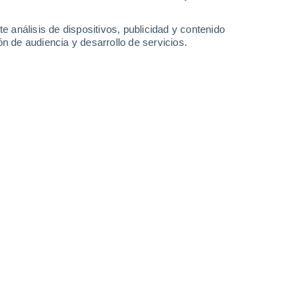
32°
/
19°
29°
/
19°
26°
/
14°
32°
/
16°
e análisis de dispositivos, publicidad y contenido
n de audiencia y desarrollo de servicios.
-
32
km/h
18
-
41
km/h
11
-
26
km/h
12
-
30
km/h
e agosto
Noroeste
3 Medio
17
-
36 km/h
FPS:
6-10
Noroeste
1 Bajo
16
-
37 km/h
FPS:
no
Noroeste
1 Bajo
14
-
35 km/h
FPS:
no
Noroeste
0 Bajo
11
-
29 km/h
FPS:
no