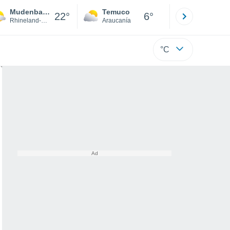
Mudenbach
Temuco
Osorno
22°
6°
Rhineland-Palatinate
Araucanía
Los Lagos
°C