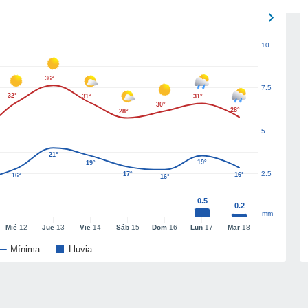
10
36°
7.5
32°
31°
31°
30°
28°
28°
5
21°
19°
19°
2.5
17°
16°
16°
16°
0.5
0.2
mm
Mié
12
Jue
13
Vie
14
Sáb
15
Dom
16
Lun
17
Mar
18
Mínima
Lluvia