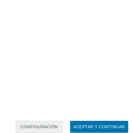
Calendario lunar
Lun
Mar
Mié
Jue
Vie
Sáb
Dom
6
7
8
9
10
11
12
13
14
15
16
17
18
19
CONFIGURACIÓN
ACEPTAR Y CONTINUAR