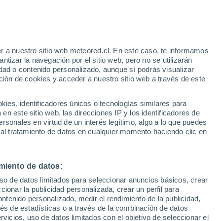
r a nuestro sitio web meteored.cl. En este caso, te informamos
/h
tizar la navegación por el sitio web, pero no se utilizarán
dad o contenido personalizado, aunque sí podrás visualizar
ción de cookies y acceder a nuestro sitio web a través de este
sur
es, identificadores únicos o tecnologías similares para
n este sitio web, las direcciones IP y los identificadores de
rsonales en virtud de un interés legítimo, algo a lo que puedes
Satélites
Modelos
 al tratamiento de datos en cualquier momento haciendo clic en
miento de datos:
omingo
Lunes
Martes
Miércoles
uso de datos limitados para seleccionar anuncios básicos, crear
9 Ago
10 Ago
11 Ago
12 Ago
ccionar la publicidad personalizada, crear un perfil para
ontenido personalizado, medir el rendimiento de la publicidad,
vés de estadísticas o a través de la combinación de datos
rvicios, uso de datos limitados con el objetivo de seleccionar el