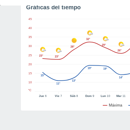
Gráficas del tiempo
45
40
35
32°
29°
30
28°
26°
25
23°
23°
20
19°
19°
15
15°
14°
13°
10
11°
°C
Jue
6
Vie
7
Sáb
8
Dom
9
Lun
10
Mar
11
Máxima