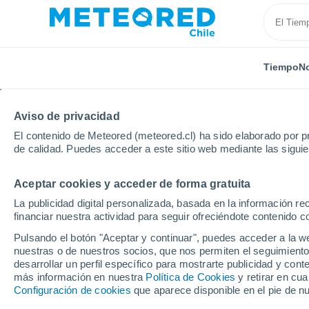
Tiempo
No
Aviso de privacidad
El contenido de Meteored (meteored.cl) ha sido elaborado por pr
de calidad. Puedes acceder a este sitio web mediante las sigui
Aceptar cookies y acceder de forma gratuita
Inicio
Alemania
Renania-Palatinado
Mudenbac
La publicidad digital personalizada, basada en la información r
financiar nuestra actividad para seguir ofreciéndote contenido c
El Tiempo en Mudenba
Pulsando el botón "Aceptar y continuar", puedes acceder a la w
nuestras o de nuestros socios, que nos permiten el seguimiento
17:22
Jueves
desarrollar un perfil específico para mostrarte publicidad y co
más información en nuestra
Política de Cookies
y retirar en cu
Configuración de cookies
que aparece disponible en el pie de n
Nubes y claros