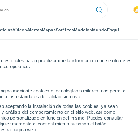
ticias
Vídeos
Alertas
Mapas
Satélites
Modelos
Mundo
Esquí
ofesionales para garantizar que la información que se ofrece es
entes opciones:
h
ecogida mediante cookies o tecnologías similares, nos permite
on altos estándares de calidad sin coste.
ch
eb aceptando la instalación de todas las cookies, ya sean
 y análisis del comportamiento en el sitio web, así como
...
ntenido personalizado en función del mismo. Puedes consultar
alquier momento el consentimiento pulsando el botón
Por hora
uestra página web.
Intervalos nubosos en las
próximas horas