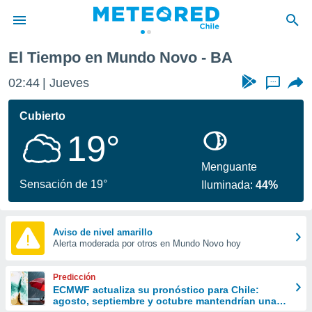
El Tiempo en Mundo Novo - BA
privacidad
02:44
Jueves
...
o de
eteored.cl)
borado por
Cubierto
es para
19°
ue la
 que se
e calidad.
Menguante
eder a este
Sensación de 19°
Iluminada:
44%
ediante las
opciones:
ookies y
Aviso de nivel amarillo
Alerta moderada por otros en Mundo Novo hoy
e forma
d digital
Predicción
ada, basada
ECMWF actualiza su pronóstico para Chile:
agosto, septiembre y octubre mantendrían una
mación