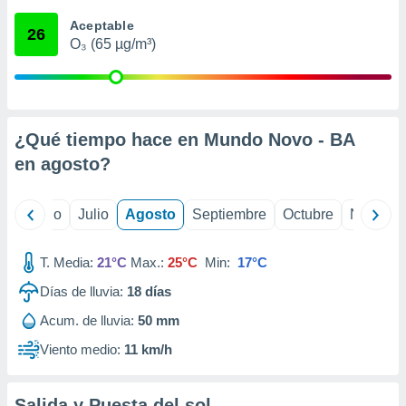
 seleccionar
o.
Aceptable
26
O₃ (65 µg/m³)
calización
precisa e
ión mediante
, publicidad
¿Qué tiempo hace en Mundo Novo - BA
dos,
en
agosto
?
 publicidad
,
ón de
yo
Junio
Julio
Agosto
Septiembre
Octubre
Noviemb
 desarrollo
s.
T. Media:
21°C
Max.:
25°C
Min:
17°C
tros 1199
ios
Días de lluvia:
18
días
Acum. de lluvia:
50 mm
Viento medio:
11 km/h
Salida y Puesta del sol