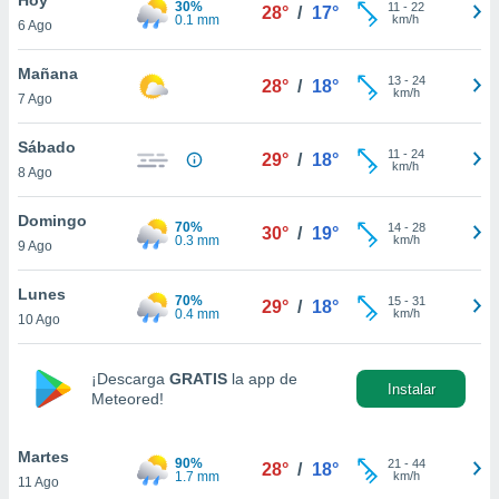
30%
11
-
22
28°
/
17°
0.1 mm
km/h
6 Ago
do en
 mismo.
sultar más
Mañana
13
-
24
28°
/
18°
 en nuestra
km/h
7 Ago
 Cookies
y
ualquier
Sábado
11
-
24
29°
/
18°
km/h
8 Ago
ento
 botón
ación de
Domingo
70%
14
-
28
30°
/
19°
kies
0.3 mm
km/h
9 Ago
 disponible
e nuestra
Lunes
70%
15
-
31
.
29°
/
18°
0.4 mm
km/h
10 Ago
IVAMENTE,
¡Descarga
GRATIS
la app de
Instalar
Meteored!
as
 a cookies
Martes
 no aceptar
90%
21
-
44
28°
/
18°
1.7 mm
km/h
11 Ago
ón de