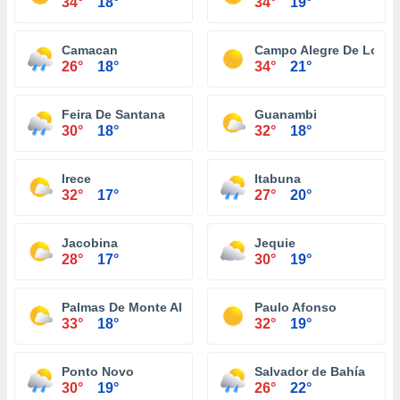
34°
18°
34°
19°
Camacan
Campo Alegre De Lourd
26°
18°
34°
21°
Feira De Santana
Guanambi
30°
18°
32°
18°
Irece
Itabuna
32°
17°
27°
20°
Jacobina
Jequie
28°
17°
30°
19°
Palmas De Monte Alto
Paulo Afonso
33°
18°
32°
19°
Ponto Novo
Salvador de Bahía
30°
19°
26°
22°