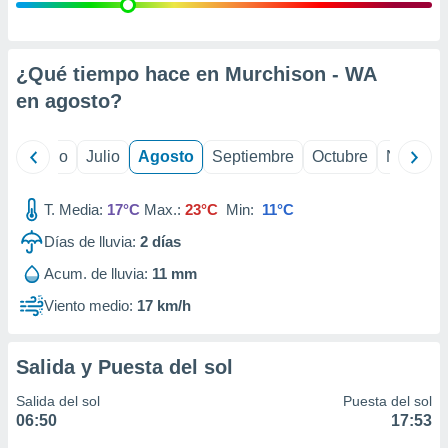
 seleccionar
o.
calización
precisa e
¿Qué tiempo hace en Murchison - WA
ión mediante
en
agosto
?
, publicidad
yo
Junio
Julio
Agosto
Septiembre
Octubre
Noviemb
dos,
 publicidad
,
T. Media:
17°C
Max.:
23°C
Min:
11°C
ón de
Días de lluvia:
2
días
 desarrollo
s.
Acum. de lluvia:
11 mm
tros 1199
Viento medio:
17 km/h
ios
Salida y Puesta del sol
Salida del sol
Puesta del sol
06:50
17:53