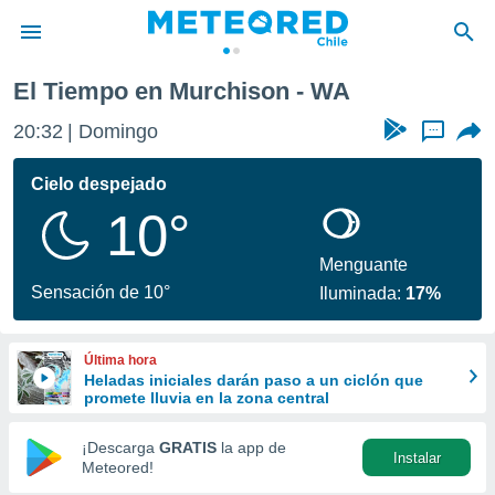
El Tiempo en Murchison - WA
privacidad
20:32
Domingo
...
o de
eteored.cl)
borado por
Cielo despejado
es para
10°
ue la
 que se
e calidad.
Menguante
eder a este
Sensación de 10°
Iluminada:
17%
ediante las
opciones:
Última hora
ookies y
Heladas iniciales darán paso a un ciclón que
e forma
promete lluvia en la zona central
d digital
¡Descarga
GRATIS
la app de
Instalar
ada, basada
Meteored!
mación