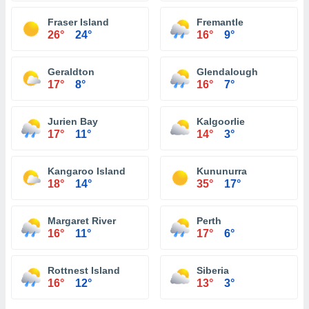
Fraser Island
Fremantle
26°
24°
16°
9°
Geraldton
Glendalough
17°
8°
16°
7°
Jurien Bay
Kalgoorlie
17°
11°
14°
3°
Kangaroo Island
Kununurra
18°
14°
35°
17°
Margaret River
Perth
16°
11°
17°
6°
Rottnest Island
Siberia
16°
12°
13°
3°