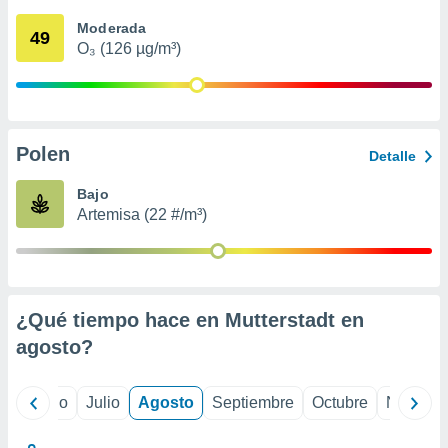
 seleccionar
o.
Moderada
49
O₃ (126 µg/m³)
calización
precisa e
ión mediante
, publicidad
Polen
Detalle
dos,
 publicidad
Bajo
,
Artemisa (22 #/m³)
ón de
 desarrollo
s.
tros 1199
ios
¿Qué tiempo hace en Mutterstadt en
agosto
?
yo
Junio
Julio
Agosto
Septiembre
Octubre
Noviemb