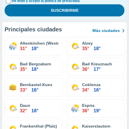
He leído y acepto la política de privacidad.
Principales ciudades
Más ciudades
Altenkirchen (Westerwald)
Alzey
31°
18°
35°
18°
Bad Bergzabern
Bad Kreuznach
35°
18°
36°
17°
Bernkastel-Kues
Coblenza
33°
16°
34°
16°
Daun
Espira
32°
18°
36°
19°
Frankenthal (Pfalz)
Kaiserslautern