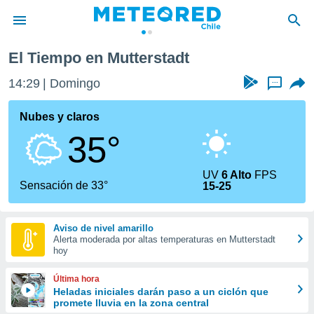
El Tiempo en Mutterstadt
privacidad
14:29
Domingo
...
o de
eteored.cl)
borado por
Nubes y claros
es para
35°
ue la
 que se
e calidad.
UV
6 Alto
FPS
eder a este
Sensación de 33°
15-25
ediante las
opciones:
Aviso de nivel amarillo
ookies y
Alerta moderada por altas temperaturas en Mutterstadt
e forma
hoy
d digital
Última hora
ada, basada
Heladas iniciales darán paso a un ciclón que
promete lluvia en la zona central
mación