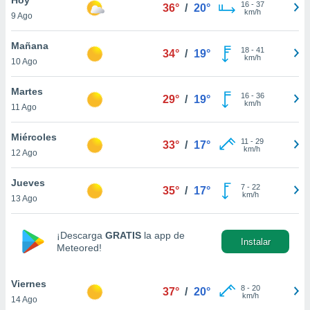
16
-
37
36°
/
20°
km/h
9 Ago
do en
 mismo.
sultar más
Mañana
18
-
41
34°
/
19°
 en nuestra
km/h
10 Ago
 Cookies
y
ualquier
Martes
16
-
36
29°
/
19°
km/h
11 Ago
ento
 botón
ación de
Miércoles
11
-
29
33°
/
17°
kies
km/h
12 Ago
 disponible
e nuestra
Jueves
7
-
22
.
35°
/
17°
km/h
13 Ago
IVAMENTE,
¡Descarga
GRATIS
la app de
Instalar
Meteored!
as
 a cookies
Viernes
 no aceptar
8
-
20
37°
/
20°
km/h
14 Ago
ón de