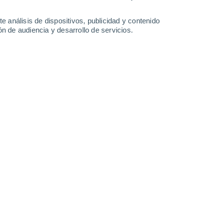
29°
/
15°
25°
/
18°
23°
/
14°
30°
/
15°
e análisis de dispositivos, publicidad y contenido
n de audiencia y desarrollo de servicios.
-
36
km/h
17
-
40
km/h
15
-
28
km/h
14
-
34
km/h
gosto
Oeste
5 Medio
21
-
45 km/h
FPS:
6-10
Oeste
5 Medio
21
-
46 km/h
FPS:
6-10
Oeste
3 Medio
21
-
46 km/h
FPS:
6-10
Oeste
2 Bajo
21
-
46 km/h
FPS:
no