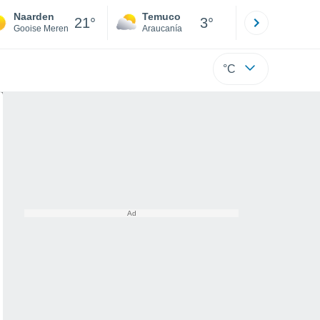
Naarden
Temuco
Osorno
21°
3°
Gooise Meren
Araucanía
Los Lagos
°C