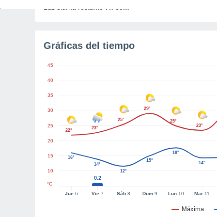
Luz diurna restante
7h 35m
Gráficas del tiempo
45
40
35
29°
30
25°
25°
25
23°
23°
22°
20
18°
15
16°
15°
14°
14°
10
12°
0.2
°C
Jue
6
Vie
7
Sáb
8
Dom
9
Lun
10
Mar
11
Máxima