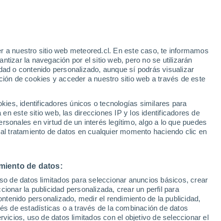
r a nuestro sitio web meteored.cl. En este caso, te informamos
/h
tizar la navegación por el sitio web, pero no se utilizarán
dad o contenido personalizado, aunque sí podrás visualizar
ción de cookies y acceder a nuestro sitio web a través de este
sur
es, identificadores únicos o tecnologías similares para
n este sitio web, las direcciones IP y los identificadores de
rsonales en virtud de un interés legítimo, algo a lo que puedes
Satélites
Modelos
 al tratamiento de datos en cualquier momento haciendo clic en
miento de datos:
omingo
Lunes
Martes
Miércoles
uso de datos limitados para seleccionar anuncios básicos, crear
9 Ago
10 Ago
11 Ago
12 Ago
ccionar la publicidad personalizada, crear un perfil para
ontenido personalizado, medir el rendimiento de la publicidad,
vés de estadísticas o a través de la combinación de datos
rvicios, uso de datos limitados con el objetivo de seleccionar el