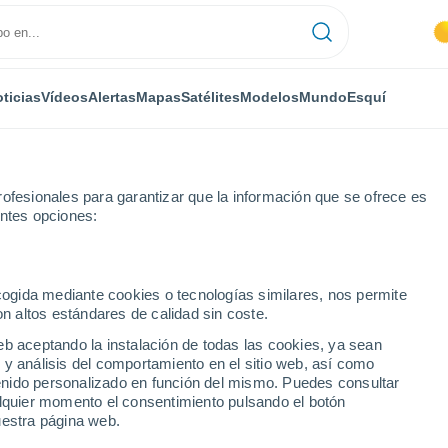
ticias
Vídeos
Alertas
Mapas
Satélites
Modelos
Mundo
Esquí
ofesionales para garantizar que la información que se ofrece es
entes opciones:
ecogida mediante cookies o tecnologías similares, nos permite
on altos estándares de calidad sin coste.
eb aceptando la instalación de todas las cookies, ya sean
 y análisis del comportamiento en el sitio web, así como
...
ntenido personalizado en función del mismo. Puedes consultar
alquier momento el consentimiento pulsando el botón
Por hora
uestra página web.
Intervalos nubosos en las
próximas horas