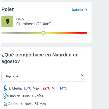
Polen
Detalle
Bajo
Gramíneas (21 #/m³)
¿Qué tiempo hace en Naarden en
agosto
?
Agosto
T. Media:
18°C
Max.:
22°C
Min:
14°C
Días de lluvia:
15
días
Acum. de lluvia:
87 mm