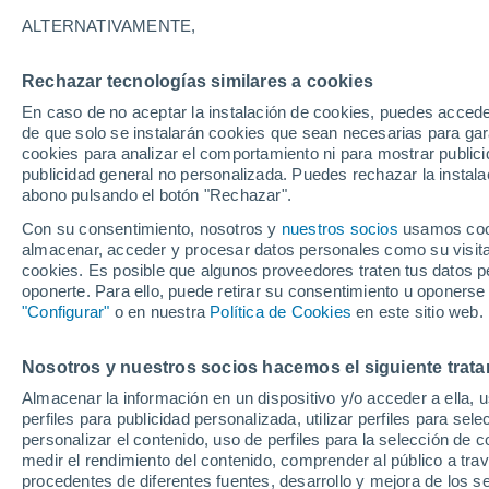
21°
ALTERNATIVAMENTE,
Rechazar tecnologías similares a cookies
Oeste
En caso de no aceptar la instalación de cookies, puedes accede
Sensación de 21°
21
-
45 km
de que solo se instalarán cookies que sean necesarias para garan
cookies para analizar el comportamiento ni para mostrar publici
publicidad general no personalizada. Puedes rechazar la instala
abono pulsando el botón "Rechazar".
Última hora
La nieve sorprenderá al valle de Chile centro-
Con su consentimiento, nosotros y
nuestros socios
usamos cooki
este fin de semana
almacenar, acceder y procesar datos personales como su visita e
cookies. Es posible que algunos proveedores traten tus datos pe
Tiempo 1 - 7 días
Actualidad
Mapa de nubosidad
oponerte. Para ello, puede retirar su consentimiento u oponerse
"Configurar"
o en nuestra
Política de Cookies
en este sitio web.
Nosotros y nuestros socios hacemos el siguiente trata
Mañana
Sábado
D
Hoy
Almacenar la información en un dispositivo y/o acceder a ella, 
7 Ago
8 Ago
6 Ago
perfiles para publicidad personalizada, utilizar perfiles para sele
personalizar el contenido, uso de perfiles para la selección de c
medir el rendimiento del contenido, comprender al público a tra
procedentes de diferentes fuentes, desarrollo y mejora de los se
30%