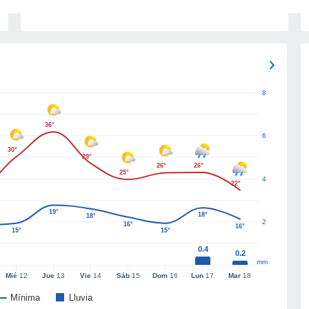
8
36°
6
30°
29°
26°
26°
25°
4
22°
19°
18°
18°
2
16°
16°
15°
15°
0.4
0.2
mm
Mié
12
Jue
13
Vie
14
Sáb
15
Dom
16
Lun
17
Mar
18
Mínima
Lluvia