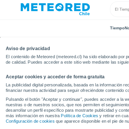
Tiempo
No
Aviso de privacidad
El contenido de Meteored (meteored.cl) ha sido elaborado por pr
de calidad. Puedes acceder a este sitio web mediante las sigui
Aceptar cookies y acceder de forma gratuita
Inicio
Holanda
Holanda Septentrional
Naarden
La publicidad digital personalizada, basada en la información r
financiar nuestra actividad para seguir ofreciéndote contenido c
El Tiempo en Naarden
Pulsando el botón "Aceptar y continuar", puedes acceder a la w
nuestras o de nuestros socios, que nos permiten el seguimiento
14:26
Jueves
desarrollar un perfil específico para mostrarte publicidad y co
más información en nuestra
Política de Cookies
y retirar en cu
Configuración de cookies
que aparece disponible en el pie de n
Soleado