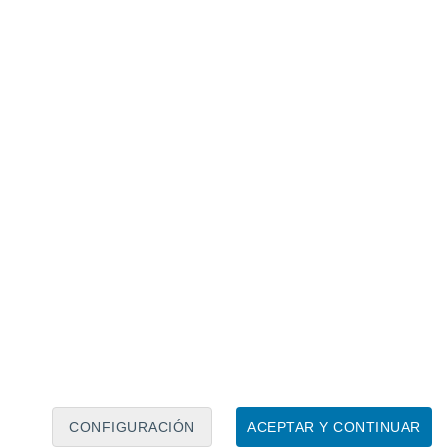
Calendario lunar
Lun
Mar
Mié
Jue
Vie
Sáb
Dom
6
7
8
9
10
11
12
13
14
15
16
17
18
19
CONFIGURACIÓN
ACEPTAR Y CONTINUAR