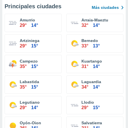
Principales ciudades
Más ciudades
Amurrio
Arraia-Maeztu
29°
14°
32°
14°
Artziniega
Bernedo
29°
15°
33°
13°
Campezo
Kuartango
35°
15°
31°
14°
Labastida
Laguardia
35°
15°
34°
14°
Legutiano
Llodio
29°
14°
29°
15°
Oyón-Oion
Salvatierra