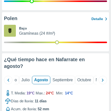
 seleccionar
o.
calización
precisa e
Polen
Detalle
ión mediante
Bajo
, publicidad
Gramíneas (24 #/m³)
dos,
 publicidad
,
ón de
¿Qué tiempo hace en Nafarrate en
 desarrollo
s.
agosto
?
tros 1199
ios
yo
Junio
Julio
Agosto
Septiembre
Octubre
Noviemb
T. Media:
19°C
Max.:
24°C
Min:
14°C
Días de lluvia:
11
días
Acum. de lluvia:
52 mm