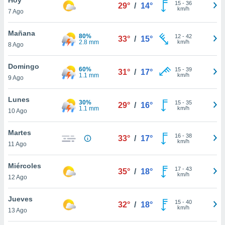
15
-
36
29°
/
14°
km/h
7 Ago
do en
 mismo.
sultar más
Mañana
80%
12
-
42
33°
/
15°
 en nuestra
2.8 mm
km/h
8 Ago
 Cookies
y
ualquier
Domingo
60%
15
-
39
31°
/
17°
1.1 mm
km/h
9 Ago
ento
 botón
ación de
Lunes
30%
15
-
35
29°
/
16°
kies
1.1 mm
km/h
10 Ago
 disponible
e nuestra
Martes
16
-
38
.
33°
/
17°
km/h
11 Ago
IVAMENTE,
Miércoles
17
-
43
35°
/
18°
km/h
12 Ago
as
 a cookies
Jueves
15
-
40
32°
/
18°
km/h
 no aceptar
13 Ago
ón de