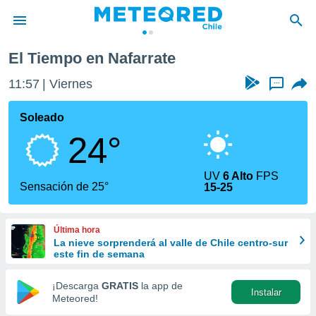
El Tiempo en Nafarrate
privacidad
11:57
Viernes
...
o de
eteored.cl)
borado por
Soleado
es para
24°
ue la
 que se
e calidad.
UV
6 Alto
FPS
eder a este
Sensación de 25°
15-25
ediante las
opciones:
Última hora
ookies y
La nieve sorprenderá al valle de Chile centro-sur
e forma
este fin de semana
d digital
¡Descarga
GRATIS
la app de
Instalar
ada, basada
Meteored!
mación