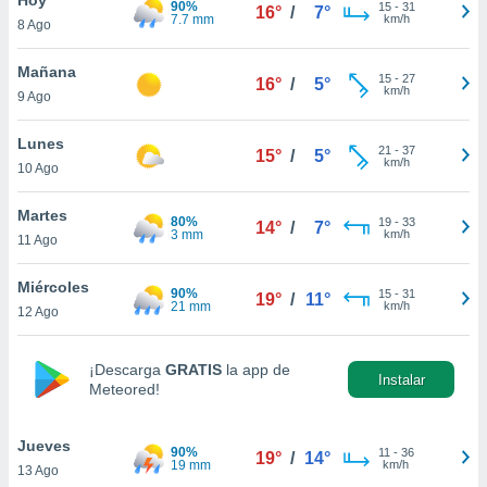
90%
15
-
31
16°
/
7°
7.7 mm
km/h
8 Ago
do en
 mismo.
sultar más
Mañana
15
-
27
16°
/
5°
 en nuestra
km/h
9 Ago
 Cookies
y
ualquier
Lunes
21
-
37
15°
/
5°
km/h
10 Ago
ento
 botón
ación de
Martes
80%
19
-
33
14°
/
7°
kies
3 mm
km/h
11 Ago
 disponible
e nuestra
Miércoles
90%
15
-
31
.
19°
/
11°
21 mm
km/h
12 Ago
IVAMENTE,
¡Descarga
GRATIS
la app de
Instalar
Meteored!
as
 a cookies
Jueves
 no aceptar
90%
11
-
36
19°
/
14°
19 mm
km/h
13 Ago
ón de