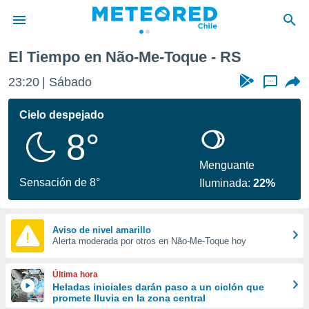
El Tiempo en Não-Me-Toque - RS
privacidad
23:20
Sábado
...
o de
eteored.cl)
borado por
Cielo despejado
es para
8°
ue la
 que se
e calidad.
Menguante
eder a este
Sensación de 8°
Iluminada:
22%
ediante las
opciones:
ookies y
Aviso de nivel amarillo
Alerta moderada por otros en Não-Me-Toque hoy
e forma
d digital
Última hora
ada, basada
Heladas iniciales darán paso a un ciclón que
promete lluvia en la zona central
mación