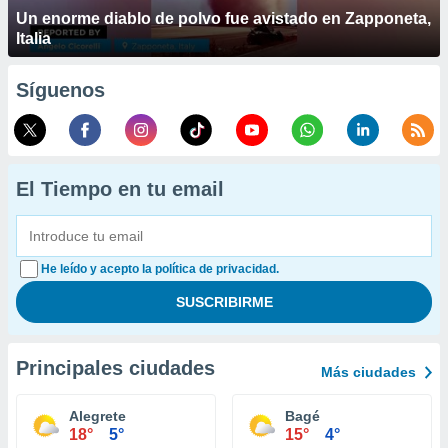
Un enorme diablo de polvo fue avistado en Zapponeta,
Italia
Síguenos
El Tiempo en tu email
He leído y acepto la política de privacidad.
Principales ciudades
Más ciudades
Alegrete
Bagé
18°
5°
15°
4°