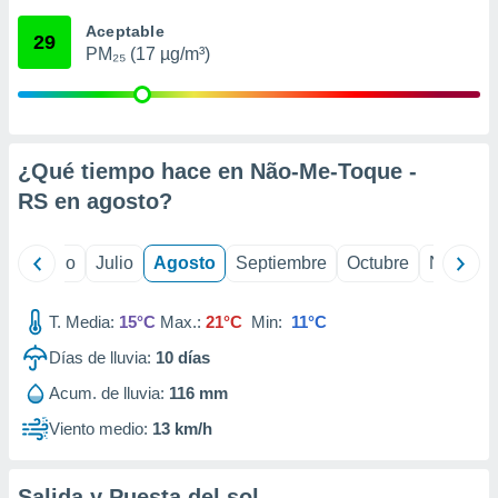
 seleccionar
o.
Aceptable
29
PM₂₅ (17 µg/m³)
calización
precisa e
ión mediante
, publicidad
¿Qué tiempo hace en Não-Me-Toque -
dos,
RS en
agosto
?
 publicidad
,
ón de
yo
Junio
Julio
Agosto
Septiembre
Octubre
Noviemb
 desarrollo
s.
T. Media:
15°C
Max.:
21°C
Min:
11°C
tros 1199
ios
Días de lluvia:
10
días
Acum. de lluvia:
116 mm
Viento medio:
13 km/h
Salida y Puesta del sol