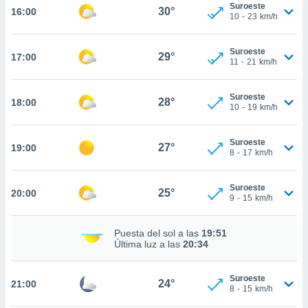
te
Suroeste
30°
16:00
10
-
23
km/h
 de que
talarán
e sean
Suroeste
29°
para
17:00
11
-
21
km/h
a
por el sitio
o se
Suroeste
28°
18:00
10
-
19
km/h
cookies para
nto ni para
Suroeste
27°
19:00
licidad o
8
-
17
km/h
ado, aunque
sualizar
Suroeste
25°
20:00
9
-
15
km/h
general no
ada. Puedes
 instalación
Puesta del sol a las
19:51
y acceder a
Última luz a las
20:34
io web a
ste abono
 botón
Suroeste
24°
21:00
8
-
15
km/h
.