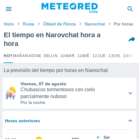
privacidad
o de
Inicio
Rusia
Óblast de Penza
Narovchat
Por horas
eteored.cl)
borado por
El tiempo en Narovchat hora a
es para
hora
ue la
 que se
e calidad.
HOY
MAÑANA
DOM. 09
LUN. 10
MAR. 11
MIÉ. 12
JUE. 13
VIE. 14
SÁB.
eder a este
ediante las
La previsión del tiempo por horas en Narovchat
opciones:
Viernes, 07 de agosto
ookies y
Chubascos tormentosos con cielo
e forma
parcialmente nuboso
Por la noche
d digital
ada, basada
mación
Horas anteriores
ediante
ecnologías
nos permite
Sur