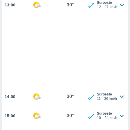
sultar más
Suroeste
30°
13:00
12
-
27
km/h
 en nuestra
 Cookies
y
ualquier
ento
 botón
ación de
kies
 disponible
e nuestra
.
IVAMENTE,
as
Suroeste
30°
 a cookies
14:00
11
-
26
km/h
 no aceptar
ón de
Suroeste
uedes
30°
15:00
10
-
24
km/h
uestro sitio
ed.cl. En