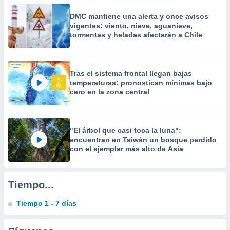
precisa e
DMC mantiene una alerta y once avisos
ión mediante
vigentes: viento, nieve, aguanieve,
tormentas y heladas afectarán a Chile
, publicidad
dos,
 publicidad
Tras el sistema frontal llegan bajas
,
temperaturas: pronostican mínimas bajo
ón de
cero en la zona central
 desarrollo
s.
tros 1199
"El árbol que casi toca la luna":
ios
encuentran en Taiwán un bosque perdido
con el ejemplar más alto de Asia
Tiempo...
Tiempo 1 - 7 días