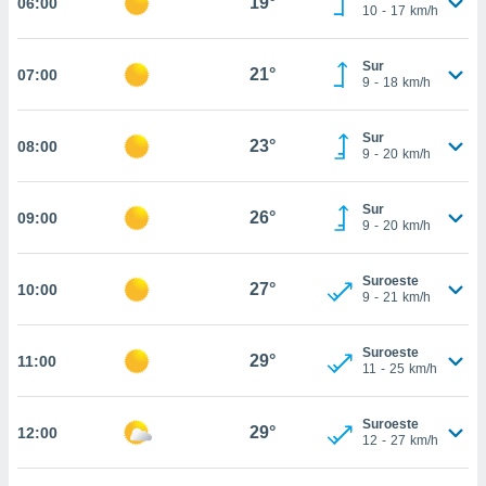
19°
06:00
estra
10
-
17
km/h
ara seguir
e contenido
Sur
stándares
21°
07:00
ACEPTAR
9
-
18
km/h
sin coste.
Y
CONTINUAR
 botón
Sur
continuar",
23°
08:00
9
-
20
km/h
der a la
CONFIGURACIÓN
ndo la
 de todas
Sur
26°
09:00
, ya sean
9
-
20
km/h
de nuestros
 nos
Suroeste
27°
10:00
9
-
21
km/h
 y análisis
tamiento en
b, así como
Suroeste
29°
11:00
11
-
25
km/h
un perfil
para
ublicidad y
Suroeste
29°
12:00
12
-
27
km/h
do en
 mismo.