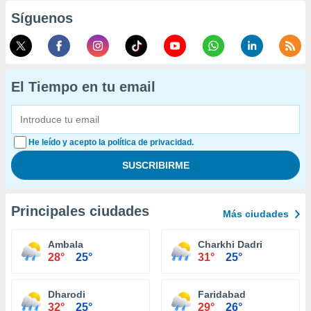
Síguenos
El Tiempo en tu email
He leído y acepto la política de privacidad.
Principales ciudades
Más ciudades
Ambala
Charkhi Dadri
28°
25°
31°
25°
Dharodi
Faridabad
32°
25°
29°
26°