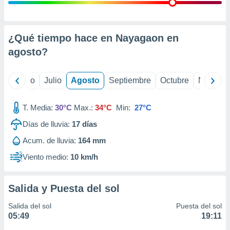
 seleccionar
o.
calización
precisa e
¿Qué tiempo hace en Nayagaon en
ión mediante
agosto
?
, publicidad
yo
Junio
Julio
Agosto
Septiembre
Octubre
Noviemb
dos,
 publicidad
,
T. Media:
30°C
Max.:
34°C
Min:
27°C
ón de
Días de lluvia:
17
días
 desarrollo
s.
Acum. de lluvia:
164 mm
tros 1199
Viento medio:
10 km/h
ios
Salida y Puesta del sol
Salida del sol
Puesta del sol
05:49
19:11