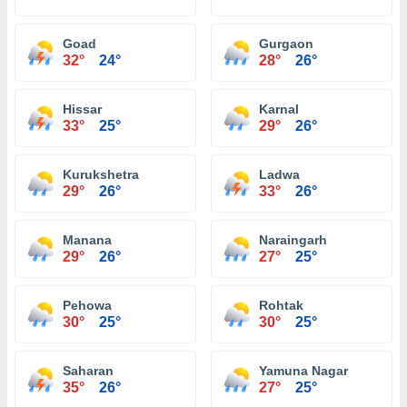
Goad
Gurgaon
32°
24°
28°
26°
Hissar
Karnal
33°
25°
29°
26°
Kurukshetra
Ladwa
29°
26°
33°
26°
Manana
Naraingarh
29°
26°
27°
25°
Pehowa
Rohtak
30°
25°
30°
25°
Saharan
Yamuna Nagar
35°
26°
27°
25°