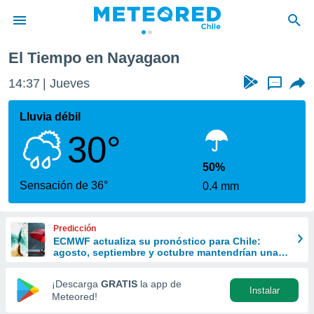
El Tiempo en Nayagaon
privacidad
14:37
Jueves
...
o de
eteored.cl)
borado por
Lluvia débil
es para
30°
ue la
 que se
e calidad.
50%
eder a este
Sensación de 36°
0.4 mm
ediante las
opciones:
Predicción
ookies y
ECMWF actualiza su pronóstico para Chile:
e forma
agosto, septiembre y octubre mantendrían una
señal favorable para las lluvias
d digital
¡Descarga
GRATIS
la app de
Instalar
ada, basada
Meteored!
mación