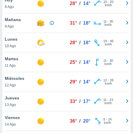
10
-
20
28°
/
14°
km/h
8 Ago
do en
 mismo.
sultar más
Mañana
11
-
30
31°
/
18°
 en nuestra
km/h
9 Ago
 Cookies
y
ualquier
Lunes
19
-
46
28°
/
18°
km/h
10 Ago
ento
 botón
ación de
Martes
11
-
30
25°
/
14°
kies
km/h
11 Ago
 disponible
e nuestra
Miércoles
12
-
28
.
29°
/
14°
km/h
12 Ago
IVAMENTE,
Jueves
11
-
23
33°
/
17°
km/h
13 Ago
as
 a cookies
Viernes
8
-
24
36°
/
20°
km/h
 no aceptar
14 Ago
ón de