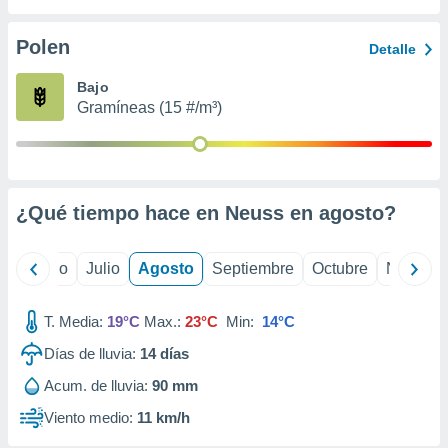
 seleccionar
o.
Polen
Detalle
calización
precisa e
Bajo
ión mediante
Gramíneas (15 #/m³)
, publicidad
dos,
 publicidad
,
¿Qué tiempo hace en Neuss en
agosto
?
ón de
 desarrollo
s.
yo
Junio
Julio
Agosto
Septiembre
Octubre
Noviemb
tros 1199
ios
T. Media:
19°C
Max.:
23°C
Min:
14°C
Días de lluvia:
14
días
Acum. de lluvia:
90 mm
Viento medio:
11 km/h