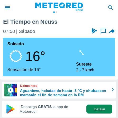
El Tiempo en Neuss
privacidad
07:50
Sábado
...
o de
eteored.cl)
borado por
Soleado
es para
16°
ue la
 que se
e calidad.
Sureste
eder a este
Sensación de 16°
2
7 km/h
ediante las
opciones:
Última hora
ookies y
Aguanieve, heladas de hasta -3 °C y chubascos
e forma
marcarán el fin de semana en la RM
d digital
¡Descarga
GRATIS
la app de
Instalar
ada, basada
Meteored!
mación