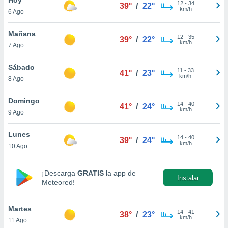
12
-
34
39°
/
22°
km/h
6 Ago
do en
 mismo.
sultar más
Mañana
12
-
35
39°
/
22°
 en nuestra
km/h
7 Ago
 Cookies
y
ualquier
Sábado
11
-
33
41°
/
23°
km/h
8 Ago
ento
 botón
ación de
Domingo
14
-
40
41°
/
24°
kies
km/h
9 Ago
 disponible
e nuestra
Lunes
14
-
40
.
39°
/
24°
km/h
10 Ago
IVAMENTE,
¡Descarga
GRATIS
la app de
Instalar
Meteored!
as
 a cookies
Martes
 no aceptar
14
-
41
38°
/
23°
km/h
11 Ago
ón de