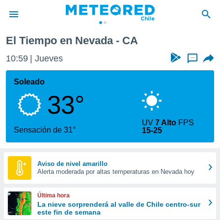
El Tiempo en Nevada - CA
privacidad
10:59
Jueves
...
o de
eteored.cl)
borado por
Soleado
es para
33°
ue la
 que se
e calidad.
UV
7 Alto
FPS
eder a este
Sensación de 31°
15-25
ediante las
opciones:
ookies y
Aviso de nivel amarillo
Alerta moderada por altas temperaturas en Nevada hoy
e forma
d digital
Última hora
ada, basada
La nieve sorprenderá al valle de Chile centro-sur
este fin de semana
mación