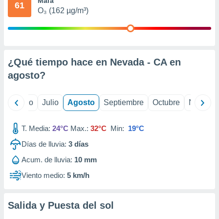
Mala
 seleccionar
61
o.
O₃ (162 µg/m³)
calización
precisa e
ión mediante
¿Qué tiempo hace en Nevada - CA en
, publicidad
agosto
?
dos,
 publicidad
,
yo
Junio
Julio
Agosto
Septiembre
Octubre
Noviemb
ón de
 desarrollo
s.
T. Media:
24°C
Max.:
32°C
Min:
19°C
tros 1199
Días de lluvia:
3
días
ios
Acum. de lluvia:
10 mm
Viento medio:
5 km/h
Salida y Puesta del sol