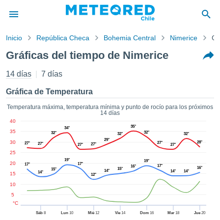
Inicio
República Checa
Bohemia Central
Nimerice
Gr
privacidad
Gráficas del tiempo de Nimerice
enido de
eteored.cl)
14 días
7 días
aborado por
ales para
Gráfica de Temperatura
ar que la
ón que se
Temperatura máxima, temperatura mínima y punto de rocío para los próximos
14 días
de calidad.
40
eder a este
35°
34°
35
32°
ediante las
32°
32°
32°
29°
30
 opciones:
28°
27°
27°
27°
27°
27°
27°
25
19°
19°
cookies y
20
17°
17°
17°
16°
16°
15°
15°
de forma
14°
14°
14°
14°
15
12°
uita
10
dad digital
5
ada, basada
°C
formación
Sáb
8
Lun
10
Mié
12
Vie
14
Dom
16
Mar
18
Jue
20