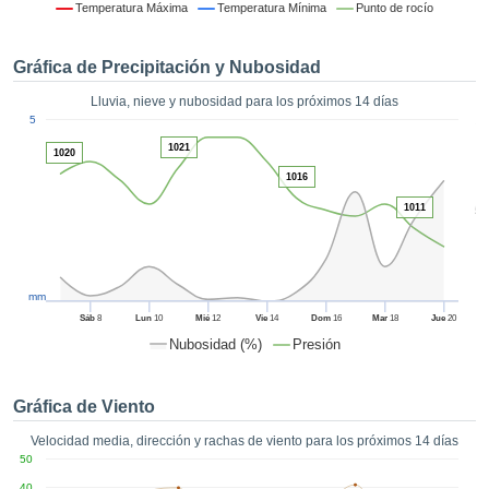
 mediante
Temperatura Máxima
Temperatura Mínima
Punto de rocío
tecnologías
nos permite
Gráfica de Precipitación y Nubosidad
r nuestra
para seguir
Lluvia, nieve y nubosidad para los próximos 14 días
e contenido
1
5
estándares
ACEPTAR
1021
 sin coste.
1020
Y
1016
CONTINUAR
 el botón
continuar",
1011
5
ceder a la
CONFIGURACIÓN
tando la
n de todas
s, ya sean
mm
de nuestros
Sáb
8
Lun
10
Mié
12
Vie
14
Dom
16
Mar
18
Jue
20
 que nos
Nubosidad (%)
Presión
ten el
 y análisis
tamiento en
Gráfica de Viento
b, así como
r un perfil
Velocidad media, dirección y rachas de viento para los próximos 14 días
ico para
50
ublicidad y
40