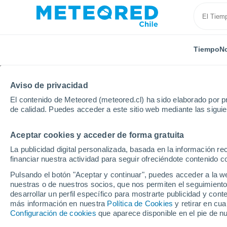
Tiempo
No
Aviso de privacidad
El contenido de Meteored (meteored.cl) ha sido elaborado por pr
de calidad. Puedes acceder a este sitio web mediante las sigui
Aceptar cookies y acceder de forma gratuita
Inicio
Región Metropolitana de Santiago
Nos
La publicidad digital personalizada, basada en la información r
financiar nuestra actividad para seguir ofreciéndote contenido c
El Tiempo en Nos
Pulsando el botón "Aceptar y continuar", puedes acceder a la w
nuestras o de nuestros socios, que nos permiten el seguimiento
11:05
Sábado
desarrollar un perfil específico para mostrarte publicidad y co
más información en nuestra
Política de Cookies
y retirar en cu
Configuración de cookies
que aparece disponible en el pie de n
Nubes y claros