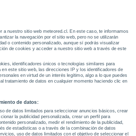
Aviso de nivel amarillo
Alerta moderada por lluvia en Nos
hoy
r a nuestro sitio web meteored.cl. En este caso, te informamos
h
tizar la navegación por el sitio web, pero no se utilizarán
dad o contenido personalizado, aunque sí podrás visualizar
ción de cookies y acceder a nuestro sitio web a través de este
es, identificadores únicos o tecnologías similares para
n este sitio web, las direcciones IP y los identificadores de
rsonales en virtud de un interés legítimo, algo a lo que puedes
Satélites
Modelos
 al tratamiento de datos en cualquier momento haciendo clic en
miento de datos:
Martes
Miércoles
Jueves
Viernes
uso de datos limitados para seleccionar anuncios básicos, crear
11 Ago
12 Ago
13 Ago
14 Ago
ccionar la publicidad personalizada, crear un perfil para
ontenido personalizado, medir el rendimiento de la publicidad,
vés de estadísticas o a través de la combinación de datos
rvicios, uso de datos limitados con el objetivo de seleccionar el
80%
90%
90%