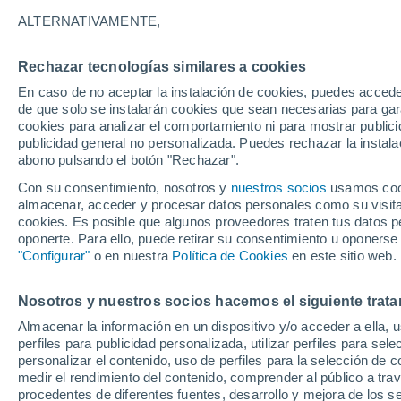
8°
ALTERNATIVAMENTE,
Rechazar tecnologías similares a cookies
Suroeste
En caso de no aceptar la instalación de cookies, puedes accede
Sensación de 7°
5
-
16 km/
de que solo se instalarán cookies que sean necesarias para garan
cookies para analizar el comportamiento ni para mostrar publici
publicidad general no personalizada. Puedes rechazar la instala
abono pulsando el botón "Rechazar".
Última hora
Un sistema de altura traerá intensas lluvias al
Con su consentimiento, nosotros y
nuestros socios
usamos cooki
Norte de Chile: alerta por isoterma cero alta
almacenar, acceder y procesar datos personales como su visita e
cookies. Es posible que algunos proveedores traten tus datos pe
Tiempo 1 - 7 días
Actualidad
Mapa de nubosidad
oponerte. Para ello, puede retirar su consentimiento u oponerse
"Configurar"
o en nuestra
Política de Cookies
en este sitio web.
Nosotros y nuestros socios hacemos el siguiente trata
Mañana
Lunes
Hoy
Almacenar la información en un dispositivo y/o acceder a ella, 
9 Ago
10 Ago
8 Ago
perfiles para publicidad personalizada, utilizar perfiles para sele
personalizar el contenido, uso de perfiles para la selección de c
medir el rendimiento del contenido, comprender al público a tra
procedentes de diferentes fuentes, desarrollo y mejora de los se
80%