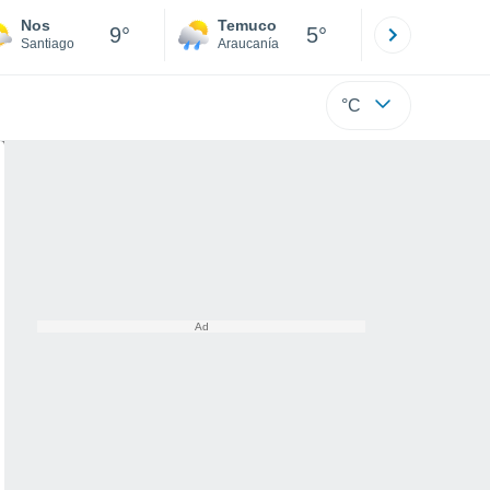
Nos
Temuco
Osorno
9°
5°
Santiago
Araucanía
Los Lagos
°C