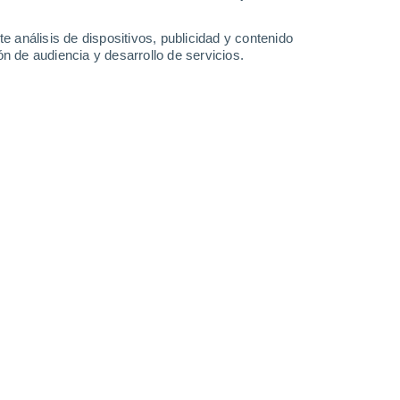
0.6 mm
4.2 mm
12 mm
11°
/
4°
16°
/
4°
16°
/
4°
16°
/
6°
e análisis de dispositivos, publicidad y contenido
n de audiencia y desarrollo de servicios.
-
24
km/h
5
-
22
km/h
7
-
29
km/h
6
-
29
km/h
o
Suroeste
2 Bajo
5
-
16 km/h
FPS:
no
Suroeste
3 Medio
9
-
21 km/h
FPS:
6-10
Suroeste
3 Medio
10
-
24 km/h
FPS:
6-10
Oeste
3 Medio
12
-
27 km/h
FPS:
6-10