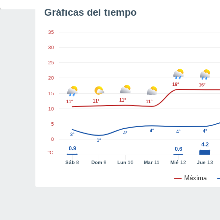
Gráficas del tiempo
35
30
25
20
16°
16°
15
11°
11°
11°
11°
10
5
4°
4°
4°
4°
3°
0
1°
4.2
0.9
0.6
°C
Sáb
8
Dom
9
Lun
10
Mar
11
Mié
12
Jue
13
Máxima