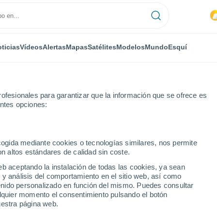
ticias
Vídeos
Alertas
Mapas
Satélites
Modelos
Mundo
Esquí
ofesionales para garantizar que la información que se ofrece es
entes opciones:
ecogida mediante cookies o tecnologías similares, nos permite
on altos estándares de calidad sin coste.
eb aceptando la instalación de todas las cookies, ya sean
 y análisis del comportamiento en el sitio web, así como
...
ntenido personalizado en función del mismo. Puedes consultar
alquier momento el consentimiento pulsando el botón
Por hora
uestra página web.
Cielos nubosos en las próximas
horas