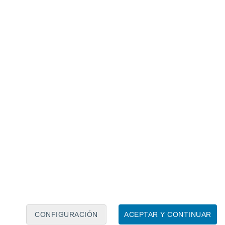
Calendario lunar
Lun
Mar
Mié
Jue
Vie
Sáb
Dom
8
9
10
11
12
13
14
15
16
17
18
19
20
21
CONFIGURACIÓN
ACEPTAR Y CONTINUAR