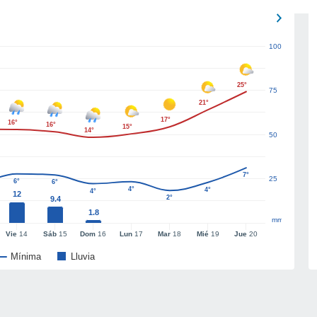
100
25°
75
21°
17°
16°
16°
15°
14°
50
7°
25
6°
6°
4°
4°
4°
12
2°
9.4
1.8
mm
Vie
14
Sáb
15
Dom
16
Lun
17
Mar
18
Mié
19
Jue
20
Mínima
Lluvia