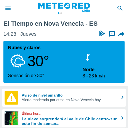
El Tiempo en Nova Venecia - ES
privacidad
14:28
Jueves
...
o de
eteored.cl)
borado por
Nubes y claros
es para
30°
ue la
 que se
e calidad.
Norte
eder a este
Sensación de 30°
8
23 km/h
ediante las
opciones:
ookies y
Aviso de nivel amarillo
Alerta moderada por otros en Nova Venecia hoy
e forma
d digital
Última hora
ada, basada
La nieve sorprenderá al valle de Chile centro-sur
este fin de semana
mación