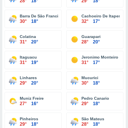
28°
18°
29°
18°
Barra De São Francisco
Cachoeiro De Itapemiri
30°
18°
32°
17°
Colatina
Guarapari
31°
20°
28°
20°
Itaguacu
Jeronimo Monteiro
31°
19°
31°
17°
Linhares
Mucurici
29°
20°
30°
18°
Muniz Freire
Pedro Canario
27°
16°
29°
18°
Pinheiros
São Mateus
29°
18°
28°
18°