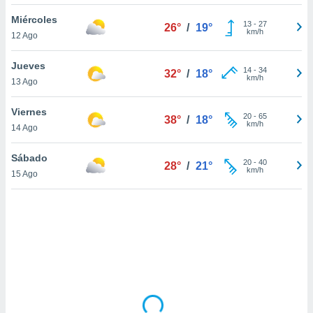
uedes
uestro sitio
Miércoles
13
-
27
26°
/
19°
ed.cl. En
km/h
12 Ago
te
 de que
Jueves
talarán
14
-
34
32°
/
18°
km/h
13 Ago
e sean
para
a
Viernes
20
-
65
38°
/
18°
por el sitio
km/h
14 Ago
o se
cookies para
Sábado
20
-
40
28°
/
21°
km/h
15 Ago
nto ni para
licidad o
ado, aunque
sualizar
general no
ada. Puedes
 instalación
y acceder a
io web a
ste abono