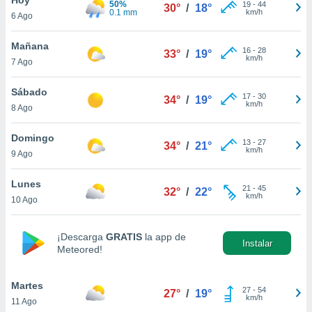
50%
19
-
44
30°
/
18°
0.1 mm
km/h
6 Ago
do en
 mismo.
sultar más
Mañana
16
-
28
33°
/
19°
 en nuestra
km/h
7 Ago
 Cookies
y
ualquier
Sábado
17
-
30
34°
/
19°
km/h
8 Ago
ento
 botón
ación de
Domingo
13
-
27
34°
/
21°
kies
km/h
9 Ago
 disponible
e nuestra
Lunes
21
-
45
.
32°
/
22°
km/h
10 Ago
IVAMENTE,
¡Descarga
GRATIS
la app de
Instalar
Meteored!
as
 a cookies
Martes
 no aceptar
27
-
54
27°
/
19°
km/h
11 Ago
ón de