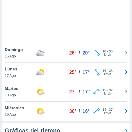
 botón
.
nto,
cios
kies,
ores únicos
Domingo
18
-
36
as similares
26°
/
20°
km/h
16 Ago
nar,
rocesar
Lunes
onales como
16
-
33
25°
/
17°
km/h
 este sitio
17 Ago
recciones IP
ficadores de
Martes
15
-
32
27°
/
17°
 posible
km/h
18 Ago
s
 traten tus
Miércoles
nales en
14
-
37
30°
/
16°
km/h
 interés
19 Ago
go a lo que
nerte. Para
Gráficas del tiempo
retirar su