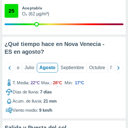
 seleccionar
o.
Aceptable
25
O₃ (62 µg/m³)
calización
precisa e
ión mediante
, publicidad
¿Qué tiempo hace en Nova Venecia -
dos,
ES en
agosto
?
 publicidad
,
ón de
yo
Junio
Julio
Agosto
Septiembre
Octubre
Noviemb
 desarrollo
s.
T. Media:
22°C
Max.:
28°C
Min:
17°C
tros 1199
ios
Días de lluvia:
7
días
Acum. de lluvia:
21 mm
Viento medio:
9 km/h
Salida y Puesta del sol