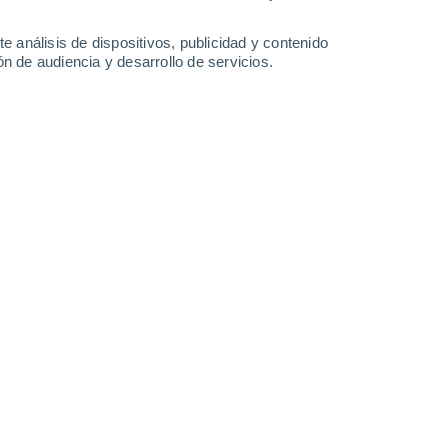
0.8 mm
2.3 mm
0.5 mm
0.3 mm
31°
/
15°
31°
/
16°
31°
/
17°
31°
/
18°
e análisis de dispositivos, publicidad y contenido
n de audiencia y desarrollo de servicios.
-
30
km/h
5
-
34
km/h
5
-
29
km/h
5
-
32
km/h
 7 de agosto
Suroeste
3 Medio
°
3
-
22 km/h
FPS:
6-10
Noroeste
1 Bajo
°
2
-
21 km/h
FPS:
no
Noroeste
1 Bajo
°
1
-
17 km/h
FPS:
no
Oeste
0 Bajo
°
0
-
15 km/h
FPS:
no