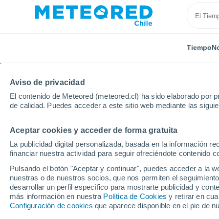
Tiempo
No
Aviso de privacidad
El contenido de Meteored (meteored.cl) ha sido elaborado por pr
de calidad. Puedes acceder a este sitio web mediante las sigui
Aceptar cookies y acceder de forma gratuita
Inicio
Italia
Provincia de Sondrio
Novate Mezzol
La publicidad digital personalizada, basada en la información r
financiar nuestra actividad para seguir ofreciéndote contenido c
El Tiempo en Novate M
Pulsando el botón "Aceptar y continuar", puedes acceder a la w
nuestras o de nuestros socios, que nos permiten el seguimiento
17:00
Viernes
desarrollar un perfil específico para mostrarte publicidad y co
más información en nuestra
Política de Cookies
y retirar en cu
Configuración de cookies
que aparece disponible en el pie de n
Lluvia débil