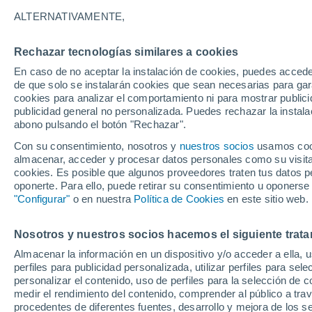
25°
ALTERNATIVAMENTE,
Rechazar tecnologías similares a cookies
80%
En caso de no aceptar la instalación de cookies, puedes accede
Sensación de 26°
0.5 mm
de que solo se instalarán cookies que sean necesarias para garan
cookies para analizar el comportamiento ni para mostrar publici
publicidad general no personalizada. Puedes rechazar la instala
abono pulsando el botón "Rechazar".
Última hora
Aguanieve, heladas de hasta -3 °C y chubasc
Con su consentimiento, nosotros y
nuestros socios
usamos cooki
marcarán el fin de semana en la RM
almacenar, acceder y procesar datos personales como su visita e
cookies. Es posible que algunos proveedores traten tus datos pe
Tiempo 1 - 7 días
Actualidad
Mapa de lluvia
Satél
oponerte. Para ello, puede retirar su consentimiento u oponerse
"Configurar"
o en nuestra
Política de Cookies
en este sitio web.
Nosotros y nuestros socios hacemos el siguiente trata
Mañana
Domingo
Hoy
Almacenar la información en un dispositivo y/o acceder a ella, 
8 Ago
9 Ago
7 Ago
perfiles para publicidad personalizada, utilizar perfiles para sele
personalizar el contenido, uso de perfiles para la selección de c
medir el rendimiento del contenido, comprender al público a tra
procedentes de diferentes fuentes, desarrollo y mejora de los se
70%
50%
90%