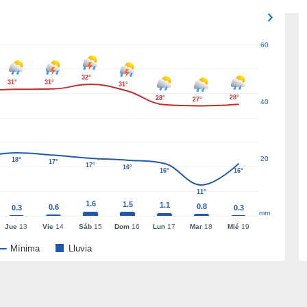
60
32°
31°
31°
31°
28°
28°
27°
40
20
18°
17°
17°
16°
16°
16°
11°
1.6
1.5
1.1
0.8
0.6
0.3
0.3
mm
Jue
13
Vie
14
Sáb
15
Dom
16
Lun
17
Mar
18
Mié
19
Mínima
Lluvia