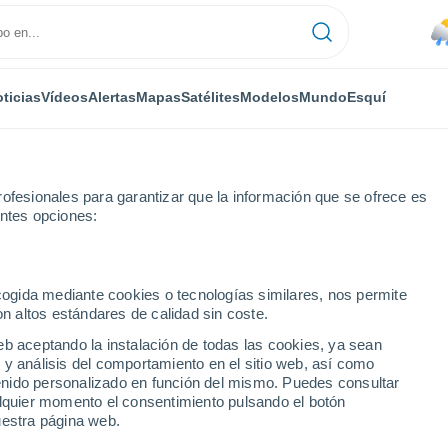
ticias
Vídeos
Alertas
Mapas
Satélites
Modelos
Mundo
Esquí
ofesionales para garantizar que la información que se ofrece es
entes opciones:
a
ecogida mediante cookies o tecnologías similares, nos permite
on altos estándares de calidad sin coste.
ezzola
eb aceptando la instalación de todas las cookies, ya sean
 y análisis del comportamiento en el sitio web, así como
...
ntenido personalizado en función del mismo. Puedes consultar
alquier momento el consentimiento pulsando el botón
Por hora
uestra página web.
Lluvias débiles en las próximas
horas