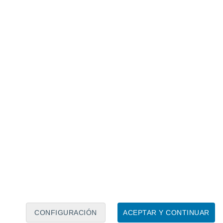
Calendario lunar
Lun
Mar
Mié
Jue
Vie
Sáb
Dom
7
8
9
10
11
12
13
14
15
16
17
18
19
20
CONFIGURACIÓN
ACEPTAR Y CONTINUAR