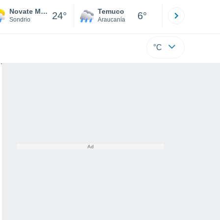
Novate Mezzola
Temuco
Osorno
24°
6°
Sondrio
Araucanía
Los Lagos
°C