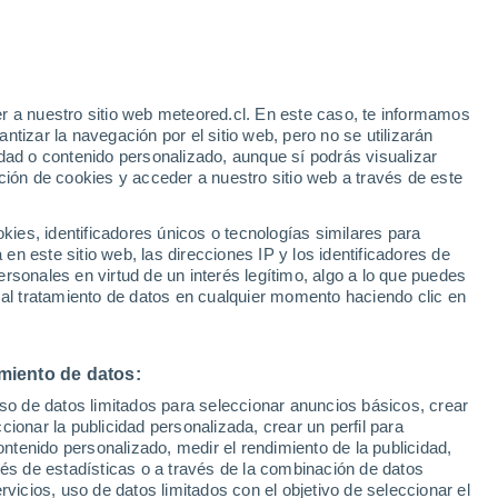
Aviso de nivel naranja
Alerta importante por altas
temperaturas en Novate Mezzola
hoy
r a nuestro sitio web meteored.cl. En este caso, te informamos
tizar la navegación por el sitio web, pero no se utilizarán
dad o contenido personalizado, aunque sí podrás visualizar
ción de cookies y acceder a nuestro sitio web a través de este
os
es, identificadores únicos o tecnologías similares para
n este sitio web, las direcciones IP y los identificadores de
rsonales en virtud de un interés legítimo, algo a lo que puedes
ites
Modelos
 al tratamiento de datos en cualquier momento haciendo clic en
miento de datos:
Lunes
Martes
Miércoles
Jueves
uso de datos limitados para seleccionar anuncios básicos, crear
10 Ago
11 Ago
12 Ago
13 Ago
ccionar la publicidad personalizada, crear un perfil para
ontenido personalizado, medir el rendimiento de la publicidad,
vés de estadísticas o a través de la combinación de datos
rvicios, uso de datos limitados con el objetivo de seleccionar el
90%
60%
80%
80%