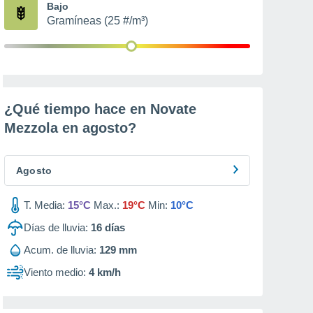
Bajo
Gramíneas (25 #/m³)
¿Qué tiempo hace en Novate
Mezzola en
agosto
?
Agosto
T. Media:
15°C
Max.:
19°C
Min:
10°C
Días de lluvia:
16
días
Acum. de lluvia:
129 mm
Viento medio:
4 km/h