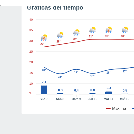
Gráficas del tiempo
40
35
31°
31°
31°
29°
30
28°
27°
25
20
18°
17°
17°
15
16°
15°
15°
7.1
10
2.3
0.8
0.8
0.4
0.5
°C
Vie
7
Sáb
8
Dom
9
Lun
10
Mar
11
Mié
12
Máxima