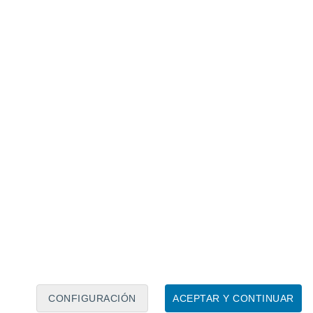
Calendario lunar
Lun
Mar
Mié
Jue
Vie
Sáb
Dom
7
8
9
10
11
12
13
14
15
16
17
18
19
20
CONFIGURACIÓN
ACEPTAR Y CONTINUAR