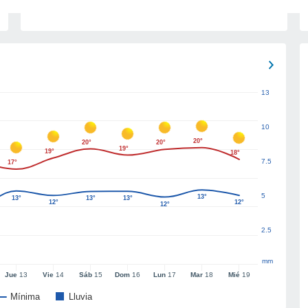
13
10
20°
20°
20°
19°
19°
18°
7.5
17°
5
13°
13°
13°
13°
12°
12°
12°
2.5
mm
Jue
13
Vie
14
Sáb
15
Dom
16
Lun
17
Mar
18
Mié
19
Mínima
Lluvia