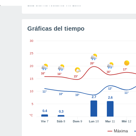
Luz diurna restante
7h 13m
Gráficas del tiempo
30
25
20°
20
17°
16°
16°
16°
15°
15
12°
10
11°
11°
10°
10°
2.7
2.6
5
0.4
0.3
°C
Vie
7
Sáb
8
Dom
9
Lun
10
Mar
11
Mié
12
Máxima