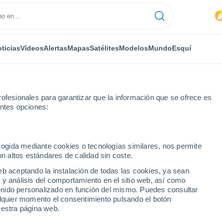
ticias
Vídeos
Alertas
Mapas
Satélites
Modelos
Mundo
Esquí
ofesionales para garantizar que la información que se ofrece es
entes opciones:
ecogida mediante cookies o tecnologías similares, nos permite
on altos estándares de calidad sin coste.
eb aceptando la instalación de todas las cookies, ya sean
 y análisis del comportamiento en el sitio web, así como
...
ntenido personalizado en función del mismo. Puedes consultar
alquier momento el consentimiento pulsando el botón
Por hora
uestra página web.
Lluvias débiles en las próximas
horas