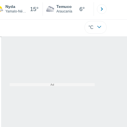
Nyda
Temuco
Osorno
15°
6°
Yamalo-Nénets
Araucanía
Los Lagos
°C