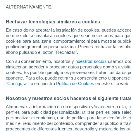
15°
ALTERNATIVAMENTE,
Rechazar tecnologías similares a cookies
Noroeste
En caso de no aceptar la instalación de cookies, puedes accede
Sensación de 15°
13
-
29 km
de que solo se instalarán cookies que sean necesarias para garan
cookies para analizar el comportamiento ni para mostrar publici
publicidad general no personalizada. Puedes rechazar la instala
abono pulsando el botón "Rechazar".
Última hora
La nieve sorprenderá al valle de Chile centro-
Con su consentimiento, nosotros y
nuestros socios
usamos cooki
este fin de semana
almacenar, acceder y procesar datos personales como su visita e
cookies. Es posible que algunos proveedores traten tus datos pe
Tiempo 1 - 7 días
Actualidad
Mapa de lluvia
Satél
oponerte. Para ello, puede retirar su consentimiento u oponerse
"Configurar"
o en nuestra
Política de Cookies
en este sitio web.
Nosotros y nuestros socios hacemos el siguiente trata
Mañana
Domingo
Hoy
Almacenar la información en un dispositivo y/o acceder a ella, 
8 Ago
9 Ago
7 Ago
perfiles para publicidad personalizada, utilizar perfiles para sele
personalizar el contenido, uso de perfiles para la selección de c
medir el rendimiento del contenido, comprender al público a tra
procedentes de diferentes fuentes, desarrollo y mejora de los se
40%
70%