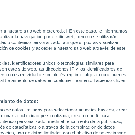
r a nuestro sitio web meteored.cl. En este caso, te informamos
/h
tizar la navegación por el sitio web, pero no se utilizarán
dad o contenido personalizado, aunque sí podrás visualizar
ción de cookies y acceder a nuestro sitio web a través de este
sur
es, identificadores únicos o tecnologías similares para
n este sitio web, las direcciones IP y los identificadores de
rsonales en virtud de un interés legítimo, algo a lo que puedes
ites
Modelos
 al tratamiento de datos en cualquier momento haciendo clic en
miento de datos:
Lunes
Martes
Miércoles
Jueves
uso de datos limitados para seleccionar anuncios básicos, crear
10 Ago
11 Ago
12 Ago
13 Ago
ccionar la publicidad personalizada, crear un perfil para
ontenido personalizado, medir el rendimiento de la publicidad,
vés de estadísticas o a través de la combinación de datos
rvicios, uso de datos limitados con el objetivo de seleccionar el
70%
60%