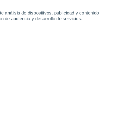
2.7 mm
2.6 mm
20°
/
9°
16°
/
12°
17°
/
11°
17°
/
13°
e análisis de dispositivos, publicidad y contenido
n de audiencia y desarrollo de servicios.
-
34
km/h
15
-
27
km/h
18
-
33
km/h
18
-
34
km/h
to
s
Noroeste
1 Bajo
°
13
-
29 km/h
FPS:
no
Noroeste
1 Bajo
°
14
-
28 km/h
FPS:
no
s
Noroeste
0 Bajo
°
8
-
27 km/h
FPS:
no
Noroeste
0 Bajo
°
12
-
24 km/h
FPS:
no