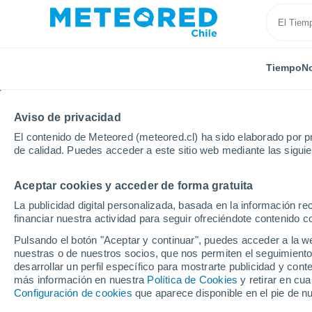
Tiempo
No
Aviso de privacidad
El contenido de Meteored (meteored.cl) ha sido elaborado por pr
de calidad. Puedes acceder a este sitio web mediante las sigui
Aceptar cookies y acceder de forma gratuita
Inicio
Rusia
Yamalo-Nénets
Nyda
La publicidad digital personalizada, basada en la información r
financiar nuestra actividad para seguir ofreciéndote contenido c
El Tiempo en Nyda
Pulsando el botón "Aceptar y continuar", puedes acceder a la w
nuestras o de nuestros socios, que nos permiten el seguimiento
15:47
Viernes
desarrollar un perfil específico para mostrarte publicidad y co
más información en nuestra
Política de Cookies
y retirar en cu
Configuración de cookies
que aparece disponible en el pie de n
Nubes y claros