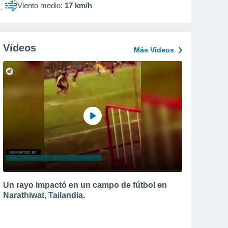
Viento medio:
17 km/h
Vídeos
Más Vídeos
Un rayo impactó en un campo de fútbol en
Narathiwat, Tailandia.