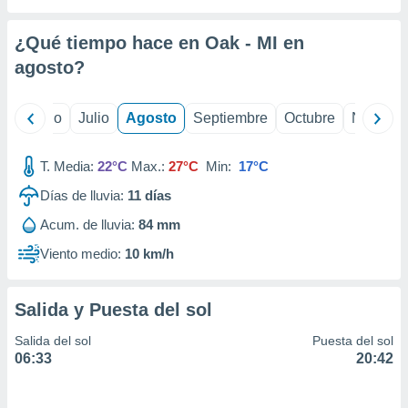
 seleccionar
o.
¿Qué tiempo hace en Oak - MI en
calización
precisa e
agosto
?
ión mediante
, publicidad
yo
Junio
Julio
Agosto
Septiembre
Octubre
Noviemb
dos,
T. Media:
22°C
Max.:
27°C
Min:
17°C
 publicidad
,
Días de lluvia:
11
días
ón de
 desarrollo
Acum. de lluvia:
84 mm
s.
Viento medio:
10 km/h
tros 1199
ios
Salida y Puesta del sol
Salida del sol
Puesta del sol
06:33
20:42