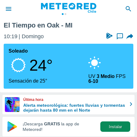
El Tiempo en Oak - MI
privacidad
10:19
Domingo
...
o de
eteored.cl)
borado por
Soleado
es para
24°
ue la
 que se
e calidad.
UV
3 Medio
FPS
eder a este
Sensación de 25°
6-10
ediante las
opciones:
Última hora
ookies y
Alerta meteorológica: fuertes lluvias y tormentas
e forma
dejarán hasta 80 mm en el Norte
d digital
¡Descarga
GRATIS
la app de
Instalar
ada, basada
Meteored!
mación