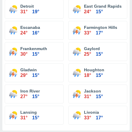
Detroit
East Grand Rapids
31°
19°
24°
15°
Escanaba
Farmington Hills
24°
16°
33°
17°
Frankenmuth
Gaylord
30°
15°
25°
15°
Gladwin
Houghton
29°
15°
18°
15°
Iron River
Jackson
27°
15°
31°
15°
Lansing
Livonia
31°
15°
33°
17°