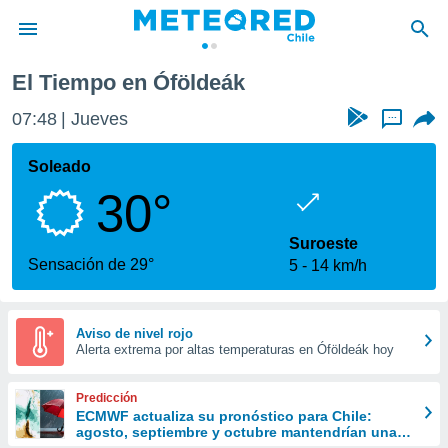
El Tiempo en Óföldeák
privacidad
07:48
Jueves
...
o de
eteored.cl)
borado por
Soleado
es para
30°
ue la
 que se
e calidad.
Suroeste
eder a este
Sensación de 29°
5
14 km/h
ediante las
opciones:
ookies y
Aviso de nivel rojo
Alerta extrema por altas temperaturas en Óföldeák hoy
e forma
d digital
Predicción
ada, basada
ECMWF actualiza su pronóstico para Chile:
agosto, septiembre y octubre mantendrían una
mación