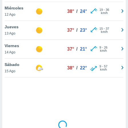
uedes
uestro sitio
Miércoles
19
-
36
38°
/
24°
ed.cl. En
km/h
12 Ago
te
 de que
Jueves
talarán
15
-
37
37°
/
23°
km/h
13 Ago
e sean
para
a
Viernes
9
-
26
37°
/
21°
por el sitio
km/h
14 Ago
o se
cookies para
Sábado
9
-
57
38°
/
22°
km/h
15 Ago
nto ni para
licidad o
ado, aunque
sualizar
general no
ada. Puedes
 instalación
y acceder a
io web a
ste abono