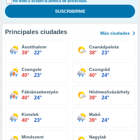
He leído y acepto la política de privacidad.
Principales ciudades
Más ciudades
Ásotthalom
Csanádpalota
39°
22°
38°
23°
Csengele
Csongrád
40°
23°
40°
24°
Fábiánsebestyén
Hódmezõvásárhely
40°
24°
39°
24°
Kistelek
Makó
40°
23°
39°
24°
Mindszent
Nagylak