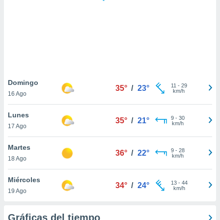
 botón
.
nto,
cios
kies,
ores únicos
Domingo
11
-
29
as similares
35°
/
23°
km/h
16 Ago
nar,
rocesar
Lunes
onales como
9
-
30
35°
/
21°
km/h
 este sitio
17 Ago
recciones IP
ficadores de
Martes
9
-
28
36°
/
22°
 posible
km/h
18 Ago
s
 traten tus
Miércoles
nales en
13
-
44
34°
/
24°
km/h
 interés
19 Ago
go a lo que
nerte. Para
Gráficas del tiempo
retirar su