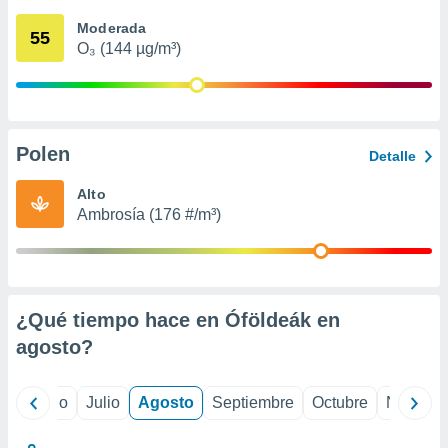
 seleccionar
o.
Moderada
55
O₃ (144 µg/m³)
calización
precisa e
ión mediante
, publicidad
Polen
Detalle
dos,
 publicidad
Alto
,
Ambrosía (176 #/m³)
ón de
 desarrollo
s.
tros 1199
ios
¿Qué tiempo hace en Óföldeák en
agosto
?
yo
Junio
Julio
Agosto
Septiembre
Octubre
Noviemb