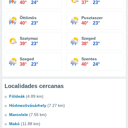
40°
24°
37°
23°
Öttömös
Pusztaszer
40°
23°
40°
23°
Szatymaz
Szeged
39°
23°
38°
23°
Szeged
Szentes
38°
23°
40°
24°
Localidades cercanas
Földeák
(4.89 km)
Hódmezõvásárhely
(7.27 km)
Maroslele
(7.55 km)
Makó
(11.88 km)