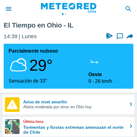
El Tiempo en Ohio - IL
privacidad
14:39
Lunes
...
o de
eteored.cl)
borado por
Parcialmente nuboso
es para
29°
ue la
 que se
e calidad.
Oeste
eder a este
Sensación de 33°
9
26 km/h
ediante las
opciones:
ookies y
Aviso de nivel amarillo
Alerta moderada por otros en Ohio hoy
e forma
d digital
Última hora
ada, basada
Tormentas y lluvias extremas amenazan el norte
de Chile
mación