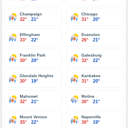
Champaign
Chicago
32°
21°
31°
20°
Effingham
Evanston
33°
22°
26°
21°
Franklin Park
Galesburg
30°
20°
32°
22°
Glendale Heights
Kankakee
30°
19°
31°
20°
Mahomet
Moline
32°
21°
30°
21°
Mount Vernon
Naperville
35°
22°
30°
19°