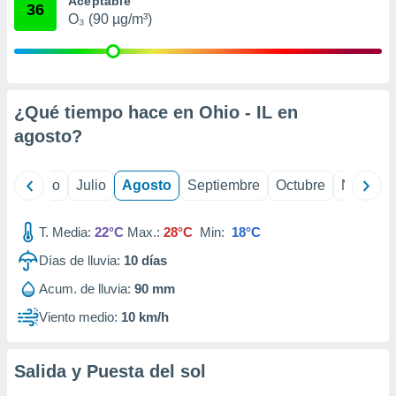
Aceptable
 seleccionar
36
o.
O₃ (90 µg/m³)
calización
precisa e
ión mediante
¿Qué tiempo hace en Ohio - IL en
, publicidad
agosto
?
dos,
 publicidad
,
yo
Junio
Julio
Agosto
Septiembre
Octubre
Noviemb
ón de
 desarrollo
s.
T. Media:
22°C
Max.:
28°C
Min:
18°C
tros 1199
Días de lluvia:
10
días
ios
Acum. de lluvia:
90 mm
Viento medio:
10 km/h
Salida y Puesta del sol