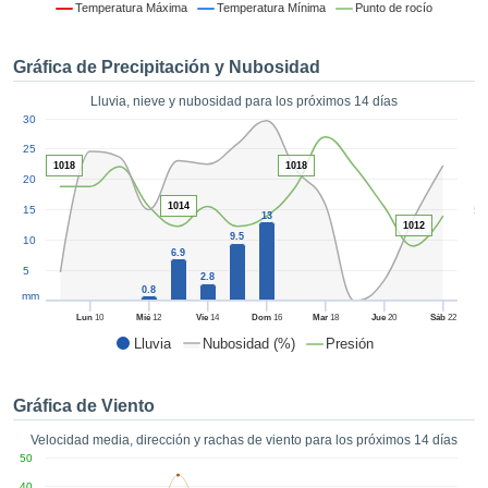
 mediante
Temperatura Máxima
Temperatura Mínima
Punto de rocío
tecnologías
nos permite
Gráfica de Precipitación y Nubosidad
r nuestra
para seguir
Lluvia, nieve y nubosidad para los próximos 14 días
e contenido
1
30
estándares
ACEPTAR
 sin coste.
25
Y
1018
1018
20
CONTINUAR
 el botón
continuar",
1014
5
15
13
ceder a la
1012
CONFIGURACIÓN
9.5
10
tando la
6.9
n de todas
5
2.8
s, ya sean
0.8
mm
de nuestros
Lun
10
Mié
12
Vie
14
Dom
16
Mar
18
Jue
20
Sáb
22
 que nos
Lluvia
Nubosidad (%)
Presión
ten el
 y análisis
tamiento en
Gráfica de Viento
b, así como
r un perfil
Velocidad media, dirección y rachas de viento para los próximos 14 días
ico para
50
ublicidad y
40