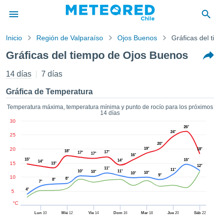
Inicio
Región de Valparaíso
Ojos Buenos
Gráficas del ti
privacidad
Gráficas del tiempo de Ojos Buenos
enido de
eteored.cl)
14 días
7 días
aborado por
ales para
Gráfica de Temperatura
ar que la
ón que se
Temperatura máxima, temperatura mínima y punto de rocío para los próximos
14 días
de calidad.
30
eder a este
26°
24°
ediante las
25
 opciones:
20°
20
19°
18°
18°
17°
17°
17°
16°
15°
15°
14°
cookies y
14°
15
13°
12°
11°
11°
de forma
10°
11°
10°
10°
10°
9°
10
8°
8°
uita
7°
4°
5
dad digital
ada, basada
°C
formación
Lun
10
Mié
12
Vie
14
Dom
16
Mar
18
Jue
20
Sáb
22