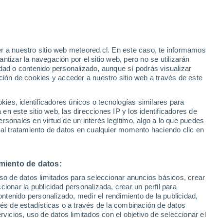
r a nuestro sitio web meteored.cl. En este caso, te informamos
/h
tizar la navegación por el sitio web, pero no se utilizarán
dad o contenido personalizado, aunque sí podrás visualizar
ción de cookies y acceder a nuestro sitio web a través de este
o-
es, identificadores únicos o tecnologías similares para
n este sitio web, las direcciones IP y los identificadores de
rsonales en virtud de un interés legítimo, algo a lo que puedes
Satélites
Modelos
 al tratamiento de datos en cualquier momento haciendo clic en
miento de datos:
Martes
Miércoles
Jueves
Viernes
uso de datos limitados para seleccionar anuncios básicos, crear
11 Ago
12 Ago
13 Ago
14 Ago
ccionar la publicidad personalizada, crear un perfil para
ontenido personalizado, medir el rendimiento de la publicidad,
vés de estadísticas o a través de la combinación de datos
rvicios, uso de datos limitados con el objetivo de seleccionar el
60%