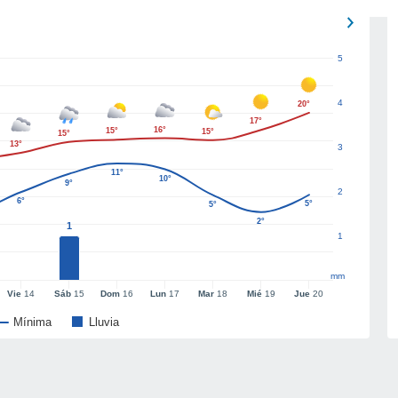
5
4
20°
17°
16°
15°
15°
15°
13°
3
11°
10°
9°
2
6°
5°
5°
2°
1
1
mm
Vie
14
Sáb
15
Dom
16
Lun
17
Mar
18
Mié
19
Jue
20
Mínima
Lluvia