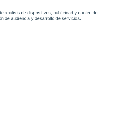
0.3 mm
13°
/
3°
10°
/
7°
12°
/
3°
13°
/
6°
e análisis de dispositivos, publicidad y contenido
n de audiencia y desarrollo de servicios.
-
27
km/h
14
-
25
km/h
11
-
29
km/h
13
-
29
km/h
to
Sur
3 Medio
19
-
41 km/h
FPS:
6-10
Sur
2 Bajo
17
-
37 km/h
FPS:
no
Sur
1 Bajo
15
-
33 km/h
FPS:
no
Sureste
0 Bajo
7
-
27 km/h
FPS:
no