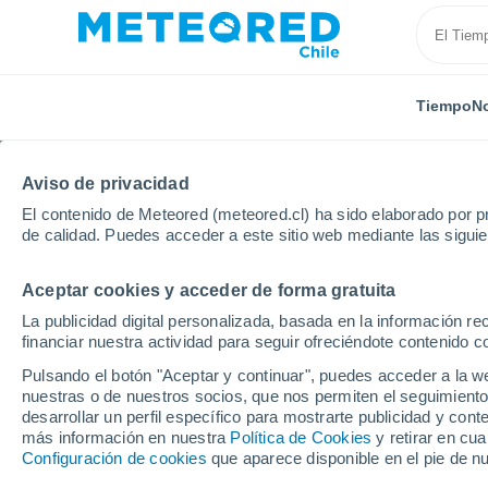
Tiempo
No
Aviso de privacidad
El contenido de Meteored (meteored.cl) ha sido elaborado por pr
de calidad. Puedes acceder a este sitio web mediante las sigui
Aceptar cookies y acceder de forma gratuita
Inicio
Argentina
Provincia de Córdoba
Oliva
La publicidad digital personalizada, basada en la información r
financiar nuestra actividad para seguir ofreciéndote contenido c
El Tiempo en Oliva
Pulsando el botón "Aceptar y continuar", puedes acceder a la w
nuestras o de nuestros socios, que nos permiten el seguimiento
15:01
Sábado
desarrollar un perfil específico para mostrarte publicidad y co
más información en nuestra
Política de Cookies
y retirar en cu
Configuración de cookies
que aparece disponible en el pie de n
Soleado