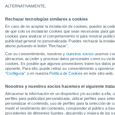
14°
ALTERNATIVAMENTE,
Rechazar tecnologías similares a cookies
Sur
En caso de no aceptar la instalación de cookies, puedes accede
Sensación de 14°
19
-
41 km
de que solo se instalarán cookies que sean necesarias para garan
cookies para analizar el comportamiento ni para mostrar publici
publicidad general no personalizada. Puedes rechazar la instala
abono pulsando el botón "Rechazar".
Última hora
Se avecina una baja segregada en Chile centr
Con su consentimiento, nosotros y
nuestros socios
usamos cooki
sur: fuertes vientos y heladas en camino
almacenar, acceder y procesar datos personales como su visita e
cookies. Es posible que algunos proveedores traten tus datos pe
Tiempo 1 - 7 días
Actualidad
Mapa de temperatura
oponerte. Para ello, puede retirar su consentimiento u oponerse
"Configurar"
o en nuestra
Política de Cookies
en este sitio web.
Nosotros y nuestros socios hacemos el siguiente trata
Mañana
Lunes
Hoy
Almacenar la información en un dispositivo y/o acceder a ella, 
9 Ago
10 Ago
8 Ago
perfiles para publicidad personalizada, utilizar perfiles para sele
personalizar el contenido, uso de perfiles para la selección de c
medir el rendimiento del contenido, comprender al público a tra
procedentes de diferentes fuentes, desarrollo y mejora de los se