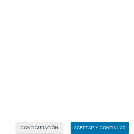
Calendario lunar
Lun
Mar
Mié
Jue
Vie
Sáb
Dom
8
9
10
11
12
13
14
15
16
17
18
19
20
21
CONFIGURACIÓN
ACEPTAR Y CONTINUAR