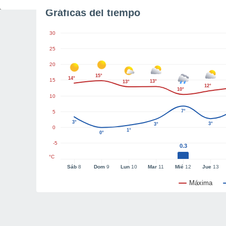
Gráficas del tiempo
30
25
20
15°
14°
15
13°
13°
12°
10°
10
7°
5
3°
3°
3°
0
1°
0°
-5
0.3
°C
Sáb
8
Dom
9
Lun
10
Mar
11
Mié
12
Jue
13
Máxima