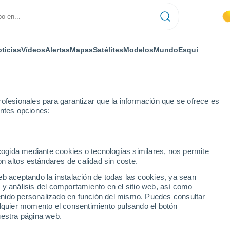
ticias
Vídeos
Alertas
Mapas
Satélites
Modelos
Mundo
Esquí
ofesionales para garantizar que la información que se ofrece es
entes opciones:
ecogida mediante cookies o tecnologías similares, nos permite
on altos estándares de calidad sin coste.
eb aceptando la instalación de todas las cookies, ya sean
 y análisis del comportamiento en el sitio web, así como
...
ntenido personalizado en función del mismo. Puedes consultar
alquier momento el consentimiento pulsando el botón
Por hora
uestra página web.
Cielos despejados en las
próximas horas