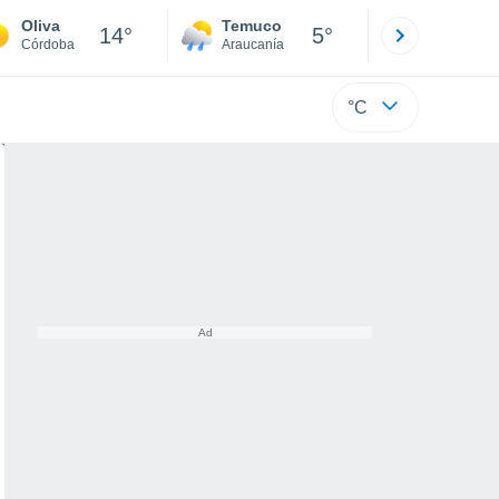
Oliva
Temuco
Osorno
14°
5°
Córdoba
Araucanía
Los Lagos
°C