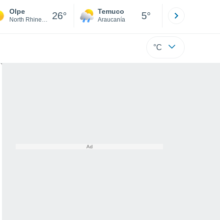
Olpe
Temuco
Osorno
26°
5°
North Rhine-Westphalia
Araucanía
Los Lagos
°C