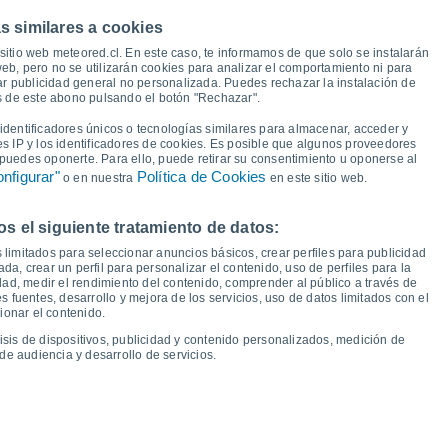
33°
33°
s similares a cookies
28°
sitio web meteored.cl. En este caso, te informamos de que solo se instalarán
eb, pero no se utilizarán cookies para analizar el comportamiento ni para
23°
ar publicidad general no personalizada. Puedes rechazar la instalación de
21°
és de este abono pulsando el botón "Rechazar".
19°
19°
18°
17°
17°
dentificadores únicos o tecnologías similares para almacenar, acceder y
15°
es IP y los identificadores de cookies. Es posible que algunos proveedores
e puedes oponerte. Para ello, puede retirar su consentimiento u oponerse al
10°
10°
10°
nfigurar"
Política de Cookies
9°
o en nuestra
en este sitio web.
9°
 el siguiente tratamiento de datos:
ie
14
Sáb
15
Dom
16
Lun
17
Mar
18
Mié
19
Jue
20
Vie
21
 limitados para seleccionar anuncios básicos, crear perfiles para publicidad
emperatura Mínima
Punto de rocío
ada, crear un perfil para personalizar el contenido, uso de perfiles para la
dad, medir el rendimiento del contenido, comprender al público a través de
 fuentes, desarrollo y mejora de los servicios, uso de datos limitados con el
ionar el contenido.
isis de dispositivos, publicidad y contenido personalizados, medición de
idad para los próximos 14 días
de audiencia y desarrollo de servicios.
100
75