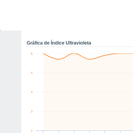
0
SE
W
NW
N
NE
SE
km/h
Sáb
8
Dom
9
Lun
10
Mar
11
Mié
12
Jue
13
V
Rachas máximas de vien
Gráfica de Índice Ultravioleta
6
5
4
3
2