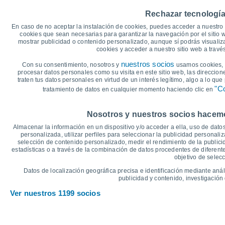
35
Rechazar tecnología
31°
30°
30
27°
En caso de no aceptar la instalación de cookies, puedes acceder a nuestro 
26°
cookies que sean necesarias para garantizar la navegación por el sitio w
24°
25
mostrar publicidad o contenido personalizado, aunque sí podrás visualiz
21°
cookies y acceder a nuestro sitio web a trav
20
nuestros socios
Con su consentimiento, nosotros y
16°
usamos cookies, i
16°
procesar datos personales como su visita en este sitio web, las direccion
15
13°
traten tus datos personales en virtud de un interés legítimo, algo a lo qu
12°
"Co
9°
9°
tratamiento de datos en cualquier momento haciendo clic en
10
°C
Nosotros y nuestros socios hacemos
Sáb
8
Dom
9
Lun
10
Mar
11
Mié
12
Jue
13
V
Almacenar la información en un dispositivo y/o acceder a ella, uso de datos
Temperatura Máxima
T
personalizada, utilizar perfiles para seleccionar la publicidad personaliz
selección de contenido personalizado, medir el rendimiento de la publici
estadísticas o a través de la combinación de datos procedentes de diferentes
objetivo de selecc
Gráfica de Precipitación y Nubosidad
Datos de localización geográfica precisa e identificación mediante anál
Lluvia, nieve y nubos
publicidad y contenido, investigación 
5
Ver nuestros 1199 socios
1027