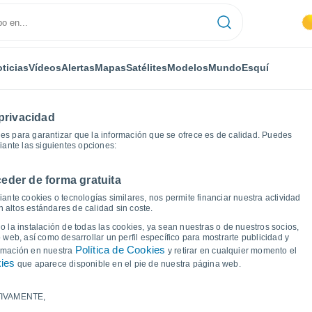
ticias
Vídeos
Alertas
Mapas
Satélites
Modelos
Mundo
Esquí
privacidad
es para garantizar que la información que se ofrece es de calidad. Puedes
iante las siguientes opciones:
eder de forma gratuita
pe
Gráficas del tiempo
ante cookies o tecnologías similares, nos permite financiar nuestra actividad
 altos estándares de calidad sin coste.
 Olpe
 la instalación de todas las cookies, ya sean nuestras o de nuestros socios,
 web, así como desarrollar un perfil específico para mostrarte publicidad y
Política de Cookies
ormación en nuestra
y retirar en cualquier momento el
kies
que aparece disponible en el pie de nuestra página web.
IVAMENTE,
a y punto de rocío para los próximos 14 días