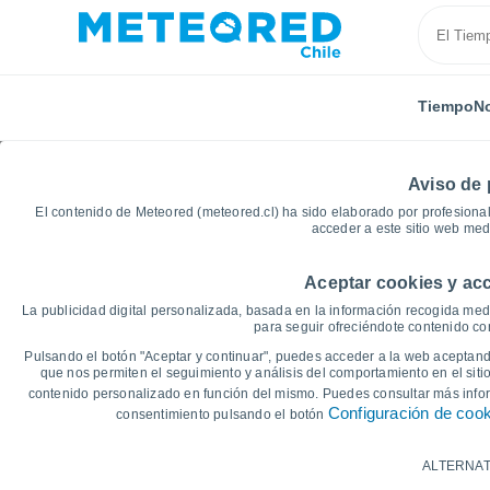
Tiempo
No
Aviso de 
El contenido de Meteored (meteored.cl) ha sido elaborado por profesional
acceder a este sitio web med
Aceptar cookies y acc
Inicio
Alemania
Renania del Norte-Westfalia
Ol
La publicidad digital personalizada, basada en la información recogida medi
para seguir ofreciéndote contenido con
Gráficas del tiempo de
Pulsando el botón "Aceptar y continuar", puedes acceder a la web aceptando
que nos permiten el seguimiento y análisis del comportamiento en el sitio
contenido personalizado en función del mismo. Puedes consultar más inf
14 días
7 días
Configuración de coo
consentimiento pulsando el botón
Gráfica de Temperatura
ALTERNAT
Temperatura máxima, temperatura mínim