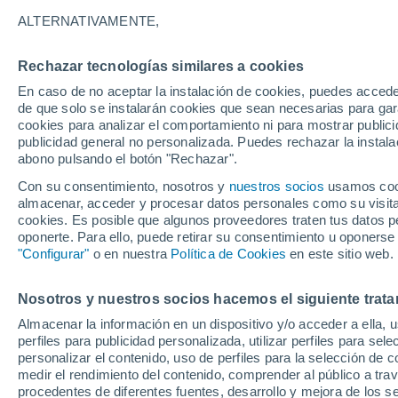
16°
ALTERNATIVAMENTE,
Rechazar tecnologías similares a cookies
Norte
En caso de no aceptar la instalación de cookies, puedes accede
Sensación de 16°
4
-
13 km/
de que solo se instalarán cookies que sean necesarias para garan
cookies para analizar el comportamiento ni para mostrar publici
publicidad general no personalizada. Puedes rechazar la instala
abono pulsando el botón "Rechazar".
Última hora
Aguanieve, heladas de hasta -3 °C y chubasc
Con su consentimiento, nosotros y
nuestros socios
usamos cooki
marcarán el fin de semana en la RM
almacenar, acceder y procesar datos personales como su visita e
cookies. Es posible que algunos proveedores traten tus datos pe
Tiempo 1 - 7 días
Actualidad
Mapa de nubosidad
oponerte. Para ello, puede retirar su consentimiento u oponerse
"Configurar"
o en nuestra
Política de Cookies
en este sitio web.
Nosotros y nuestros socios hacemos el siguiente trata
Mañana
Lunes
Hoy
Almacenar la información en un dispositivo y/o acceder a ella, 
9 Ago
10 Ago
8 Ago
perfiles para publicidad personalizada, utilizar perfiles para sele
personalizar el contenido, uso de perfiles para la selección de c
medir el rendimiento del contenido, comprender al público a tra
procedentes de diferentes fuentes, desarrollo y mejora de los se
50%
60%