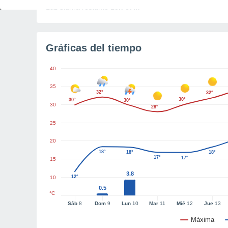
Luz diurna restante
15h 37m
Gráficas del tiempo
40
35
32°
32°
30°
30°
30°
30
28°
25
20
18°
18°
18°
17°
17°
15
3.8
12°
10
0.5
°C
Sáb
8
Dom
9
Lun
10
Mar
11
Mié
12
Jue
13
Máxima