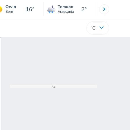
Orvin
Temuco
Osorno
16°
2°
Bern
Araucanía
Los Lagos
°C