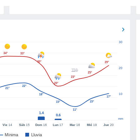
30
34°
33°
30°
29°
20
25°
23°
20°
22°
21°
10
18°
17°
15°
15°
11°
1.4
0.6
mm
Vie
14
Sáb
15
Dom
16
Lun
17
Mar
18
Mié
19
Jue
20
Mínima
Lluvia