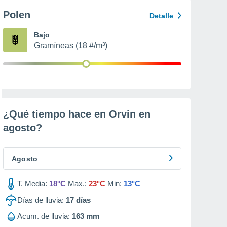
Polen
Detalle
Bajo
Gramíneas (18 #/m³)
¿Qué tiempo hace en Orvin en
agosto
?
Agosto
T. Media:
18°C
Max.:
23°C
Min:
13°C
Días de lluvia:
17
días
Acum. de lluvia:
163 mm