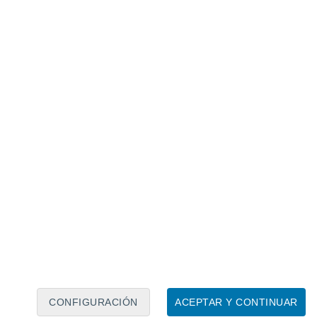
Calendario lunar
Lun
Mar
Mié
Jue
Vie
Sáb
Dom
8
9
10
11
12
13
14
15
16
17
18
19
20
21
CONFIGURACIÓN
ACEPTAR Y CONTINUAR