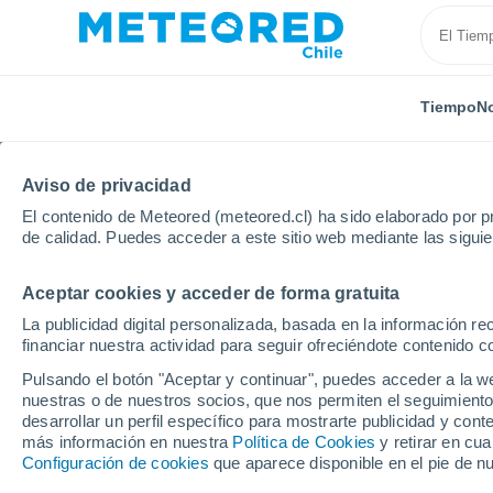
Tiempo
No
Aviso de privacidad
El contenido de Meteored (meteored.cl) ha sido elaborado por pr
de calidad. Puedes acceder a este sitio web mediante las sigui
Aceptar cookies y acceder de forma gratuita
Inicio
Suiza
Cantón de Berna
Orvin
La publicidad digital personalizada, basada en la información r
financiar nuestra actividad para seguir ofreciéndote contenido c
El Tiempo en Orvin
Pulsando el botón "Aceptar y continuar", puedes acceder a la w
nuestras o de nuestros socios, que nos permiten el seguimiento
05:51
Sábado
desarrollar un perfil específico para mostrarte publicidad y co
más información en nuestra
Política de Cookies
y retirar en cu
Configuración de cookies
que aparece disponible en el pie de n
Soleado