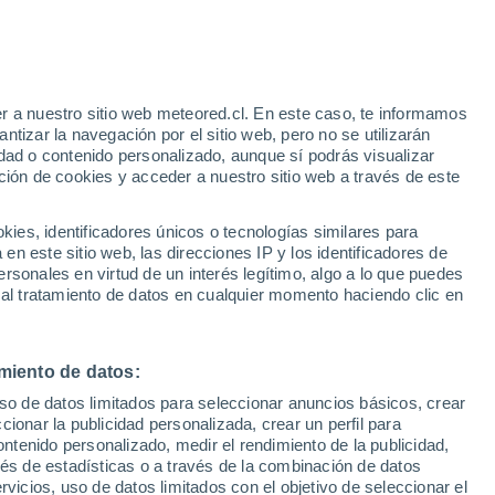
r a nuestro sitio web meteored.cl. En este caso, te informamos
h
tizar la navegación por el sitio web, pero no se utilizarán
dad o contenido personalizado, aunque sí podrás visualizar
ción de cookies y acceder a nuestro sitio web a través de este
os
es, identificadores únicos o tecnologías similares para
n este sitio web, las direcciones IP y los identificadores de
rsonales en virtud de un interés legítimo, algo a lo que puedes
Satélites
Modelos
 al tratamiento de datos en cualquier momento haciendo clic en
miento de datos:
Martes
Miércoles
Jueves
Viernes
uso de datos limitados para seleccionar anuncios básicos, crear
11 Ago
12 Ago
13 Ago
14 Ago
ccionar la publicidad personalizada, crear un perfil para
ontenido personalizado, medir el rendimiento de la publicidad,
vés de estadísticas o a través de la combinación de datos
rvicios, uso de datos limitados con el objetivo de seleccionar el