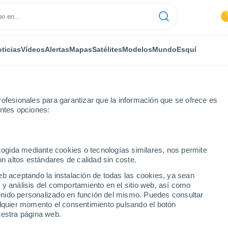
ticias
Vídeos
Alertas
Mapas
Satélites
Modelos
Mundo
Esquí
ofesionales para garantizar que la información que se ofrece es
entes opciones:
ecogida mediante cookies o tecnologías similares, nos permite
on altos estándares de calidad sin coste.
eb aceptando la instalación de todas las cookies, ya sean
 y análisis del comportamiento en el sitio web, así como
...
ntenido personalizado en función del mismo. Puedes consultar
alquier momento el consentimiento pulsando el botón
Por hora
uestra página web.
Intervalos nubosos en las
próximas horas