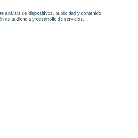
28°
/
17°
30°
/
17°
32°
/
18°
34°
/
21°
e análisis de dispositivos, publicidad y contenido
n de audiencia y desarrollo de servicios.
-
29
km/h
12
-
33
km/h
10
-
27
km/h
6
-
29
km/h
to
Norte
0 Bajo
4
-
13 km/h
FPS:
no
Norte
0 Bajo
3
-
13 km/h
FPS:
no
Noreste
0 Bajo
5
-
14 km/h
FPS:
no
Este
1 Bajo
5
-
18 km/h
FPS:
no