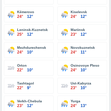
Kémerovo
Kiselevsk
24°
12°
24°
12°
Leninsk-Kuznetsk
Mariinsk
25°
12°
23°
12°
Mezhdurechensk
Novokuznetsk
24°
10°
24°
11°
Orton
Osinovoye Pleso
22°
10°
24°
10°
Tashtagol
Ust-Kabyrza
22°
9°
23°
10°
Verkh-Chebula
Yurga
23°
12°
24°
13°