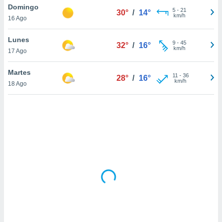
uedes
Domingo
5
-
21
30°
/
14°
uestro sitio
km/h
16 Ago
ed.cl. En
te
Lunes
 de que
9
-
45
32°
/
16°
km/h
talarán
17 Ago
e sean
para
Martes
11
-
36
28°
/
16°
a
km/h
18 Ago
por el sitio
o se
cookies para
nto ni para
licidad o
ado, aunque
sualizar
general no
ada. Puedes
 instalación
y acceder a
io web a
ste abono