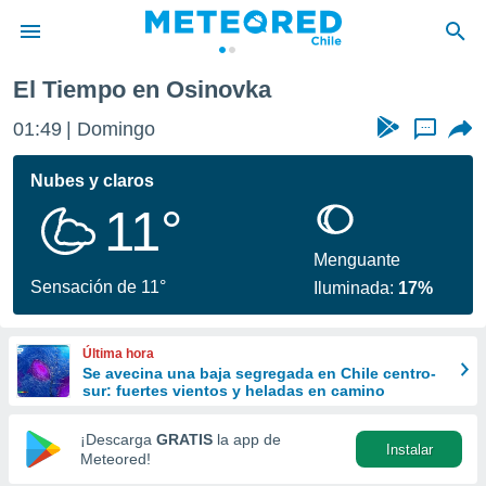
El Tiempo en Osinovka
privacidad
01:49
Domingo
...
o de
eteored.cl)
borado por
Nubes y claros
es para
11°
ue la
 que se
e calidad.
Menguante
eder a este
Sensación de 11°
Iluminada:
17%
ediante las
opciones:
Última hora
ookies y
Se avecina una baja segregada en Chile centro-
e forma
sur: fuertes vientos y heladas en camino
d digital
¡Descarga
GRATIS
la app de
Instalar
ada, basada
Meteored!
mación