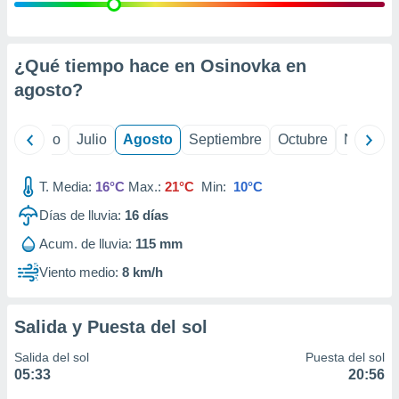
 seleccionar
o.
calización
precisa e
¿Qué tiempo hace en Osinovka en
ión mediante
agosto
?
, publicidad
yo
Junio
Julio
Agosto
Septiembre
Octubre
Noviemb
dos,
 publicidad
,
T. Media:
16°C
Max.:
21°C
Min:
10°C
ón de
Días de lluvia:
16
días
 desarrollo
s.
Acum. de lluvia:
115 mm
tros 1199
Viento medio:
8 km/h
ios
Salida y Puesta del sol
Salida del sol
Puesta del sol
05:33
20:56