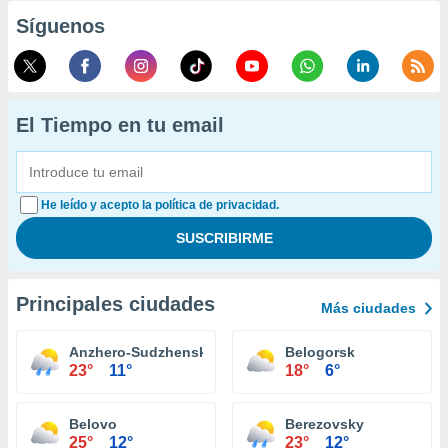
Síguenos
El Tiempo en tu email
He leído y acepto la política de privacidad.
Principales ciudades
Más ciudades
Anzhero-Sudzhensk
Belogorsk
23°
11°
18°
6°
Belovo
Berezovsky
25°
12°
23°
12°