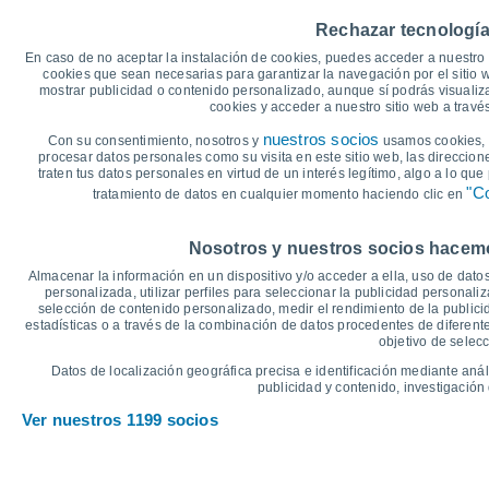
25
Rechazar tecnología
20
En caso de no aceptar la instalación de cookies, puedes acceder a nuestro 
18°
18°
cookies que sean necesarias para garantizar la navegación por el sitio w
16°
mostrar publicidad o contenido personalizado, aunque sí podrás visualiz
15
14°
cookies y acceder a nuestro sitio web a trav
13°
12°
12°
11°
10°
nuestros socios
Con su consentimiento, nosotros y
usamos cookies, i
10
9°
9°
8°
procesar datos personales como su visita en este sitio web, las direccion
traten tus datos personales en virtud de un interés legítimo, algo a lo qu
5
"Co
tratamiento de datos en cualquier momento haciendo clic en
°C
Nosotros y nuestros socios hacemos
Jue
6
Vie
7
Sáb
8
Dom
9
Lun
10
Mar
11
M
Almacenar la información en un dispositivo y/o acceder a ella, uso de datos
Temperatura Máxima
T
personalizada, utilizar perfiles para seleccionar la publicidad personaliz
selección de contenido personalizado, medir el rendimiento de la publici
estadísticas o a través de la combinación de datos procedentes de diferentes
objetivo de selecc
Gráfica de Precipitación y Nubosidad
Datos de localización geográfica precisa e identificación mediante anál
Lluvia, nieve y nubos
publicidad y contenido, investigación 
55
Ver nuestros 1199 socios
10
50
45
40