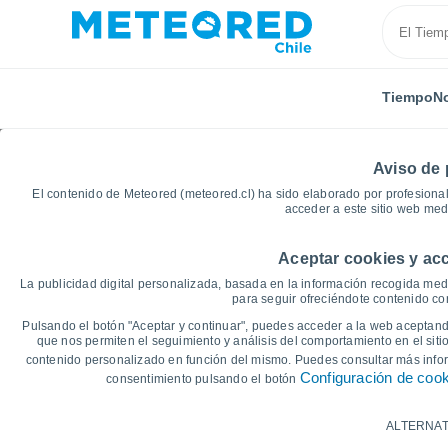
Tiempo
No
Aviso de 
El contenido de Meteored (meteored.cl) ha sido elaborado por profesional
acceder a este sitio web med
Aceptar cookies y acc
Inicio
Suecia
Jämtland
Froson Östersund
G
La publicidad digital personalizada, basada en la información recogida medi
para seguir ofreciéndote contenido con
Gráficas del tiempo d
Pulsando el botón "Aceptar y continuar", puedes acceder a la web aceptando
que nos permiten el seguimiento y análisis del comportamiento en el sitio
contenido personalizado en función del mismo. Puedes consultar más inf
14 días
7 días
Configuración de coo
consentimiento pulsando el botón
Gráfica de Temperatura
ALTERNAT
Temperatura máxima, temperatura mínim