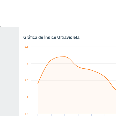
0
NW
NW
NW
S
S
NW
km/h
Jue
6
Vie
7
Sáb
8
Dom
9
Lun
10
Mar
11
M
Rachas máximas de vien
Gráfica de Índice Ultravioleta
3.5
3
2.5
2
1.5