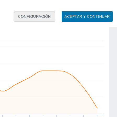
CONFIGURACIÓN
ACEPTAR Y CONTINUAR
NW
S
NW
NW
NW
SE
S
N
ié
12
Jue
13
Vie
14
Sáb
15
Dom
16
Lun
17
Mar
18
Mié
19
to
Velocidad media del viento