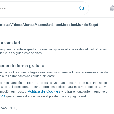
ticias
Vídeos
Alertas
Mapas
Satélites
Modelos
Mundo
Esquí
privacidad
es para garantizar que la información que se ofrece es de calidad. Puedes
iante las siguientes opciones:
eder de forma gratuita
ráficas del tiempo
ante cookies o tecnologías similares, nos permite financiar nuestra actividad
 altos estándares de calidad sin coste.
e Froson Östersund
 la instalación de todas las cookies, ya sean nuestras o de nuestros socios,
 web, así como desarrollar un perfil específico para mostrarte publicidad y
Política de Cookies
ormación en nuestra
y retirar en cualquier momento el
kies
que aparece disponible en el pie de nuestra página web.
IVAMENTE,
a y punto de rocío para los próximos 14 días