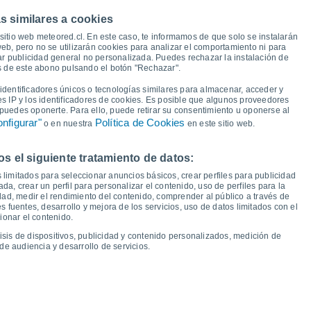
s similares a cookies
20°
19°
19°
sitio web meteored.cl. En este caso, te informamos de que solo se instalarán
18°
18°
17°
eb, pero no se utilizarán cookies para analizar el comportamiento ni para
ar publicidad general no personalizada. Puedes rechazar la instalación de
14°
és de este abono pulsando el botón "Rechazar".
13°
13°
13°
12°
11°
11°
10°
dentificadores únicos o tecnologías similares para almacenar, acceder y
9°
8°
es IP y los identificadores de cookies. Es posible que algunos proveedores
e puedes oponerte. Para ello, puede retirar su consentimiento u oponerse al
nfigurar"
Política de Cookies
o en nuestra
en este sitio web.
 el siguiente tratamiento de datos:
ié
12
Jue
13
Vie
14
Sáb
15
Dom
16
Lun
17
Mar
18
Mié
19
 limitados para seleccionar anuncios básicos, crear perfiles para publicidad
emperatura Mínima
Punto de rocío
ada, crear un perfil para personalizar el contenido, uso de perfiles para la
dad, medir el rendimiento del contenido, comprender al público a través de
 fuentes, desarrollo y mejora de los servicios, uso de datos limitados con el
ionar el contenido.
isis de dispositivos, publicidad y contenido personalizados, medición de
idad para los próximos 14 días
de audiencia y desarrollo de servicios.
100
22
75
1013