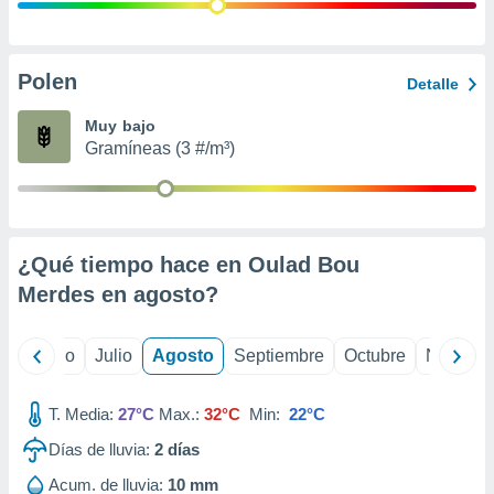
 seleccionar
o.
calización
precisa e
Polen
Detalle
ión mediante
Muy bajo
, publicidad
Gramíneas (3 #/m³)
dos,
 publicidad
,
ón de
¿Qué tiempo hace en Oulad Bou
 desarrollo
s.
Merdes en
agosto
?
tros 1199
ios
yo
Junio
Julio
Agosto
Septiembre
Octubre
Noviemb
T. Media:
27°C
Max.:
32°C
Min:
22°C
Días de lluvia:
2
días
Acum. de lluvia:
10 mm