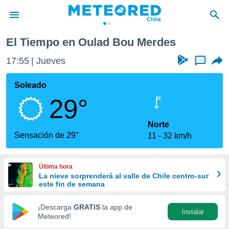
El Tiempo en Oulad Bou Merdes
privacidad
17:55
Jueves
...
o de
eteored.cl)
borado por
Soleado
es para
29°
ue la
 que se
e calidad.
Norte
eder a este
Sensación de 29°
11
32 km/h
ediante las
opciones:
Última hora
ookies y
La nieve sorprenderá al valle de Chile centro-sur
e forma
este fin de semana
d digital
¡Descarga
GRATIS
la app de
Instalar
ada, basada
Meteored!
mación