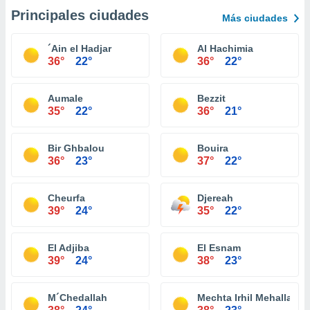
Principales ciudades
Más ciudades
´Ain el Hadjar
Al Hachimia
36°
22°
36°
22°
Aumale
Bezzit
35°
22°
36°
21°
Bir Ghbalou
Bouira
36°
23°
37°
22°
Cheurfa
Djereah
39°
24°
35°
22°
El Adjiba
El Esnam
39°
24°
38°
23°
M´Chedallah
Mechta Irhil Mehallah