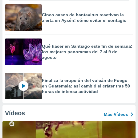
Cinco casos de hantavirus reactivan la
alerta en Aysén: cómo evitar el contagio
Qué hacer en Santiago este fin de semana:
los mejores panoramas del 7 al 9 de
agosto
Finaliza la erupción del volcán de Fuego
en Guatemala: así cambió el cráter tras 50
horas de intensa actividad
Vídeos
Más Vídeos