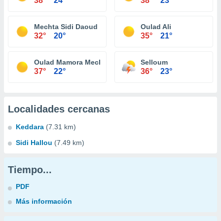
38°
24°
38°
23°
Mechta Sidi Daoud
Oulad Ali
32°
20°
35°
21°
Oulad Mamora Mechta et Tenia
Selloum
37°
22°
36°
23°
Localidades cercanas
Keddara
(7.31 km)
Sidi Hallou
(7.49 km)
Tiempo...
PDF
Más información