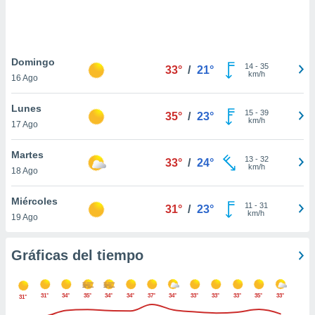
 botón
.
nto,
Domingo
14
-
35
33°
/
21°
km/h
16 Ago
cios
kies,
Lunes
ores únicos
15
-
39
35°
/
23°
km/h
17 Ago
as similares
nar,
rocesar
Martes
13
-
32
33°
/
24°
onales como
km/h
18 Ago
 este sitio
recciones IP
Miércoles
ficadores de
11
-
31
31°
/
23°
km/h
19 Ago
 posible
s
 traten tus
Gráficas del tiempo
nales en
 interés
go a lo que
31°
34°
35°
34°
34°
37°
34°
33°
33°
33°
35°
33°
nerte. Para
31°
retirar su