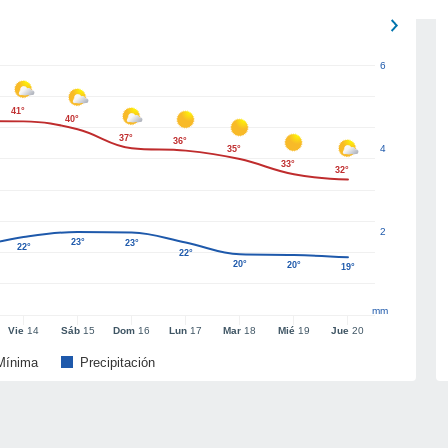
6
41°
40°
37°
36°
4
35°
33°
32°
2
23°
23°
22°
22°
20°
20°
19°
mm
Vie
14
Sáb
15
Dom
16
Lun
17
Mar
18
Mié
19
Jue
20
Mínima
Precipitación