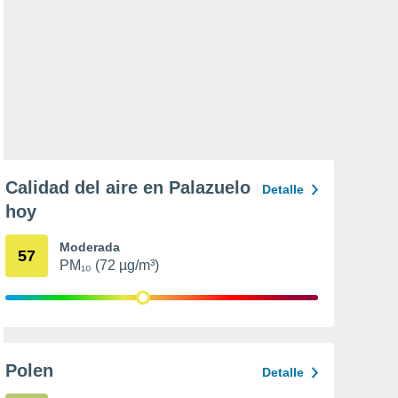
Calidad del aire en Palazuelo
Detalle
hoy
Moderada
57
PM₁₀ (72 µg/m³)
Polen
Detalle