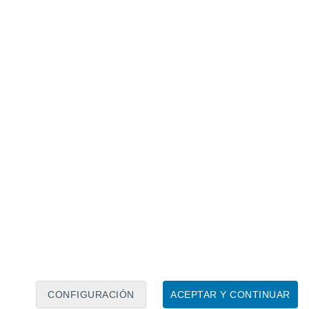
Calendario lunar
Lun
Mar
Mié
Jue
Vie
Sáb
Dom
8
9
10
11
12
13
14
15
16
17
18
19
20
21
CONFIGURACIÓN
ACEPTAR Y CONTINUAR