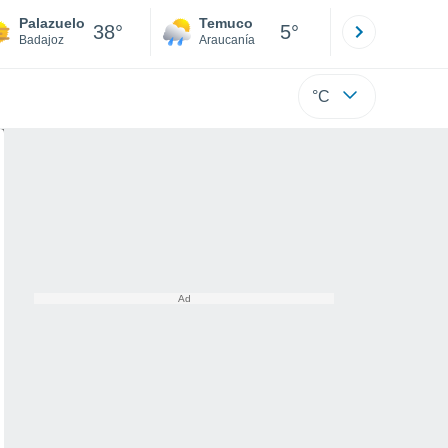
Palazuelo
Temuco
Osorno
38°
5°
Badajoz
Araucanía
Los Lagos
°C