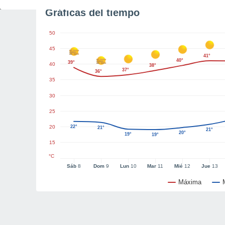
Gráficas del tiempo
50
45
41°
40°
39°
40
38°
37°
36°
35
30
25
20
22°
21°
21°
20°
19°
19°
15
°C
Sáb
8
Dom
9
Lun
10
Mar
11
Mié
12
Jue
13
Máxima