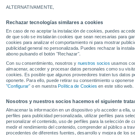
38°
ALTERNATIVAMENTE,
Rechazar tecnologías similares a cookies
Oeste
En caso de no aceptar la instalación de cookies, puedes accede
Sensación de 36°
14
-
32 km
de que solo se instalarán cookies que sean necesarias para garan
cookies para analizar el comportamiento ni para mostrar publici
publicidad general no personalizada. Puedes rechazar la instala
abono pulsando el botón "Rechazar".
Última hora
Un sistema de altura traerá intensas lluvias al
Con su consentimiento, nosotros y
nuestros socios
usamos cooki
Norte de Chile: alerta por isoterma cero alta
almacenar, acceder y procesar datos personales como su visita e
cookies. Es posible que algunos proveedores traten tus datos pe
Tiempo 1 - 7 días
Actualidad
Mapa de lluvia
Satél
oponerte. Para ello, puede retirar su consentimiento u oponerse
"Configurar"
o en nuestra
Política de Cookies
en este sitio web.
Nosotros y nuestros socios hacemos el siguiente trata
Mañana
Lunes
Hoy
Almacenar la información en un dispositivo y/o acceder a ella, 
9 Ago
10 Ago
8 Ago
perfiles para publicidad personalizada, utilizar perfiles para sele
personalizar el contenido, uso de perfiles para la selección de c
medir el rendimiento del contenido, comprender al público a tra
procedentes de diferentes fuentes, desarrollo y mejora de los se