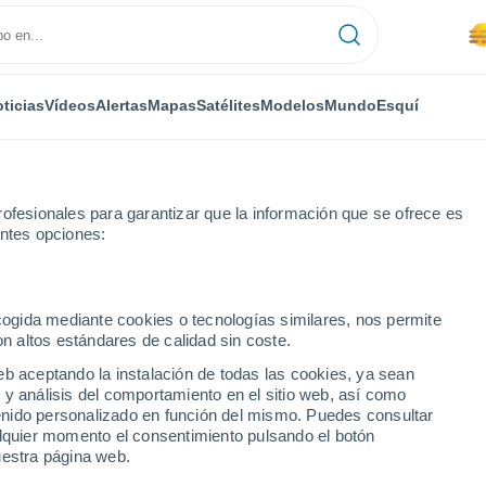
ticias
Vídeos
Alertas
Mapas
Satélites
Modelos
Mundo
Esquí
ofesionales para garantizar que la información que se ofrece es
entes opciones:
oz
Palazuelo
ecogida mediante cookies o tecnologías similares, nos permite
on altos estándares de calidad sin coste.
eb aceptando la instalación de todas las cookies, ya sean
 y análisis del comportamiento en el sitio web, así como
...
ntenido personalizado en función del mismo. Puedes consultar
alquier momento el consentimiento pulsando el botón
Por hora
uestra página web.
Se espera calima en las
próximas horas