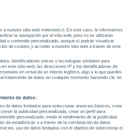
Aviso de nivel amarillo
Alerta moderada por altas
temperaturas en Palazuelo hoy
r a nuestro sitio web meteored.cl. En este caso, te informamos
/h
tizar la navegación por el sitio web, pero no se utilizarán
dad o contenido personalizado, aunque sí podrás visualizar
ción de cookies y acceder a nuestro sitio web a través de este
es, identificadores únicos o tecnologías similares para
n este sitio web, las direcciones IP y los identificadores de
rsonales en virtud de un interés legítimo, algo a lo que puedes
ites
Modelos
 al tratamiento de datos en cualquier momento haciendo clic en
miento de datos:
Martes
Miércoles
Jueves
Viernes
uso de datos limitados para seleccionar anuncios básicos, crear
11 Ago
12 Ago
13 Ago
14 Ago
ccionar la publicidad personalizada, crear un perfil para
ontenido personalizado, medir el rendimiento de la publicidad,
vés de estadísticas o a través de la combinación de datos
rvicios, uso de datos limitados con el objetivo de seleccionar el