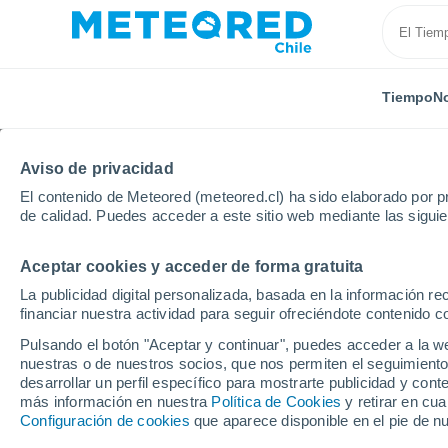
Tiempo
No
Aviso de privacidad
El contenido de Meteored (meteored.cl) ha sido elaborado por pr
de calidad. Puedes acceder a este sitio web mediante las sigui
Aceptar cookies y acceder de forma gratuita
Inicio
España
Extremadura
Provincia de Badaj
La publicidad digital personalizada, basada en la información r
financiar nuestra actividad para seguir ofreciéndote contenido c
El Tiempo en Palazuelo
Pulsando el botón "Aceptar y continuar", puedes acceder a la w
nuestras o de nuestros socios, que nos permiten el seguimiento
17:29
Sábado
desarrollar un perfil específico para mostrarte publicidad y co
más información en nuestra
Política de Cookies
y retirar en cu
Configuración de cookies
que aparece disponible en el pie de n
Calima