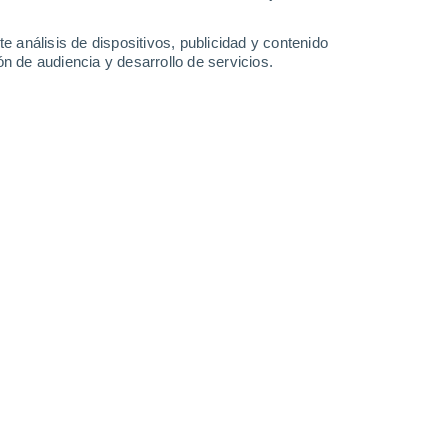
38°
/
19°
40°
/
20°
41°
/
21°
41°
/
22°
e análisis de dispositivos, publicidad y contenido
n de audiencia y desarrollo de servicios.
-
22
km/h
7
-
21
km/h
9
-
22
km/h
6
-
48
km/h
agosto
Oeste
5 Medio
14
-
32 km/h
FPS:
6-10
Oeste
3 Medio
15
-
32 km/h
FPS:
6-10
Oeste
1 Bajo
15
-
32 km/h
FPS:
no
Oeste
0 Bajo
16
-
31 km/h
FPS:
no