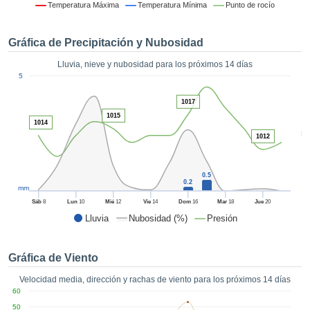
 mediante
Temperatura Máxima
Temperatura Mínima
Punto de rocío
tecnologías
nos permite
Gráfica de Precipitación y Nubosidad
r nuestra
para seguir
Lluvia, nieve y nubosidad para los próximos 14 días
e contenido
1
5
estándares
ACEPTAR
 sin coste.
Y
1017
CONTINUAR
 el botón
1015
1014
continuar",
5
1012
ceder a la
CONFIGURACIÓN
tando la
n de todas
0.5
s, ya sean
0.2
mm
de nuestros
Sáb
8
Lun
10
Mié
12
Vie
14
Dom
16
Mar
18
Jue
20
 que nos
Lluvia
Nubosidad (%)
Presión
ten el
 y análisis
tamiento en
Gráfica de Viento
b, así como
r un perfil
Velocidad media, dirección y rachas de viento para los próximos 14 días
ico para
60
ublicidad y
50