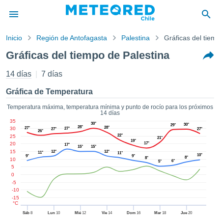
Inicio
Región de Antofagasta
Palestina
Gráficas del tiem
privacidad
Gráficas del tiempo de Palestina
enido de
eteored.cl)
14 días
7 días
aborado por
ales para
Gráfica de Temperatura
ar que la
ón que se
Temperatura máxima, temperatura mínima y punto de rocío para los próximos
14 días
de calidad.
35
eder a este
30°
30°
29°
28°
28°
30
27°
27°
27°
27°
26°
ediante las
22°
25
21°
19°
 opciones:
20
17°
17°
15°
15°
15
12°
12°
11°
11°
10°
9°
9°
8°
8°
10
6°
cookies y
5°
5
de forma
0
uita
-5
-10
dad digital
-15
ada, basada
°C
formación
Sáb
8
Lun
10
Mié
12
Vie
14
Dom
16
Mar
18
Jue
20