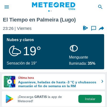
El Tiempo en Palmeira (Lugo)
privacidad
23:26
Viernes
...
o de
eteored.cl)
borado por
Nubes y claros
es para
19°
ue la
 que se
e calidad.
Menguante
eder a este
Sensación de 19°
Iluminada:
35%
ediante las
opciones:
Última hora
ookies y
Aguanieve, heladas de hasta -3 °C y chubascos
e forma
marcarán el fin de semana en la RM
d digital
¡Descarga
GRATIS
la app de
Instalar
ada, basada
Meteored!
mación