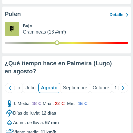
 seleccionar
o.
Polen
Detalle
calización
precisa e
Bajo
ión mediante
Gramíneas (13 #/m³)
, publicidad
dos,
 publicidad
,
¿Qué tiempo hace en Palmeira (Lugo)
ón de
en
agosto
?
 desarrollo
s.
tros 1199
yo
Junio
Julio
Agosto
Septiembre
Octubre
Noviemb
ios
T. Media:
18°C
Max.:
22°C
Min:
15°C
Días de lluvia:
12
días
Acum. de lluvia:
67 mm
Viento medio:
11 km/h