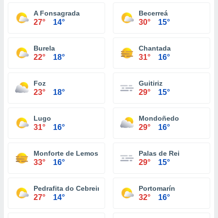
A Fonsagrada
Becerreá
27°
14°
30°
15°
Burela
Chantada
22°
18°
31°
16°
Foz
Guitiriz
23°
18°
29°
15°
Lugo
Mondoñedo
31°
16°
29°
16°
Monforte de Lemos
Palas de Rei
33°
16°
29°
15°
Pedrafita do Cebreiro
Portomarín
27°
14°
32°
16°