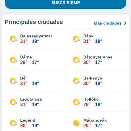
Principales ciudades
Más ciudades
Balassagyarmat
Bánk
31°
19°
31°
18°
Bárna
Bátonyterenye
29°
17°
30°
17°
Bér
Berkenye
31°
19°
30°
18°
Erdõtarcsa
Hollókõ
31°
19°
29°
18°
Legénd
Mátranovák
30°
19°
29°
17°