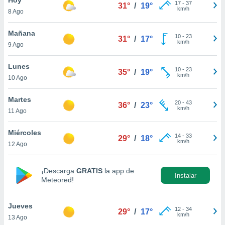
17
-
37
31°
/
19°
km/h
8 Ago
do en
 mismo.
sultar más
Mañana
10
-
23
31°
/
17°
 en nuestra
km/h
9 Ago
 Cookies
y
ualquier
Lunes
10
-
23
35°
/
19°
km/h
10 Ago
ento
 botón
ación de
Martes
20
-
43
36°
/
23°
kies
km/h
11 Ago
 disponible
e nuestra
Miércoles
14
-
33
.
29°
/
18°
km/h
12 Ago
IVAMENTE,
¡Descarga
GRATIS
la app de
Instalar
Meteored!
as
 a cookies
Jueves
 no aceptar
12
-
34
29°
/
17°
km/h
13 Ago
ón de