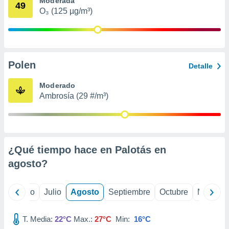
Moderada
 seleccionar
49
o.
O₃ (125 µg/m³)
calización
precisa e
ión mediante
Polen
, publicidad
Detalle
dos,
Moderado
 publicidad
Ambrosía (29 #/m³)
,
ón de
 desarrollo
s.
¿Qué tiempo hace en Palotás en
tros 1199
ios
agosto
?
yo
Junio
Julio
Agosto
Septiembre
Octubre
Noviemb
T. Media:
22°C
Max.:
27°C
Min:
16°C