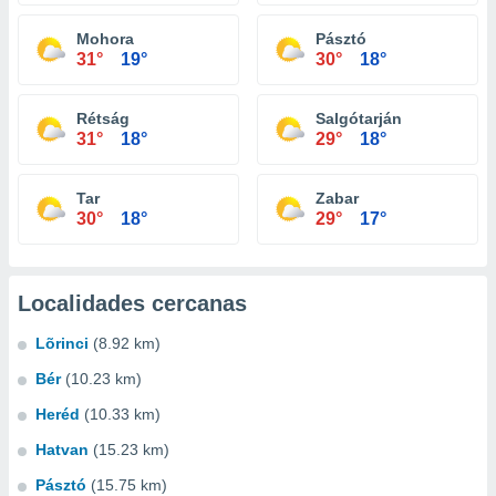
Mohora
Pásztó
31°
19°
30°
18°
Rétság
Salgótarján
31°
18°
29°
18°
Tar
Zabar
30°
18°
29°
17°
Localidades cercanas
Lõrinci
(8.92 km)
Bér
(10.23 km)
Heréd
(10.33 km)
Hatvan
(15.23 km)
Pásztó
(15.75 km)