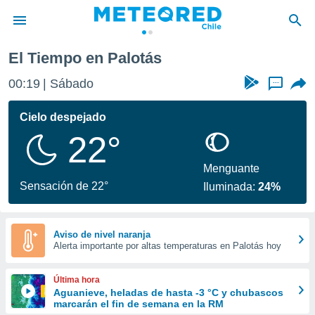
El Tiempo en Palotás
privacidad
00:19
Sábado
...
o de
eteored.cl)
borado por
Cielo despejado
es para
22°
ue la
 que se
e calidad.
Menguante
eder a este
Sensación de 22°
Iluminada:
24%
ediante las
opciones:
ookies y
Aviso de nivel naranja
Alerta importante por altas temperaturas en Palotás hoy
e forma
d digital
Última hora
ada, basada
Aguanieve, heladas de hasta -3 °C y chubascos
marcarán el fin de semana en la RM
mación